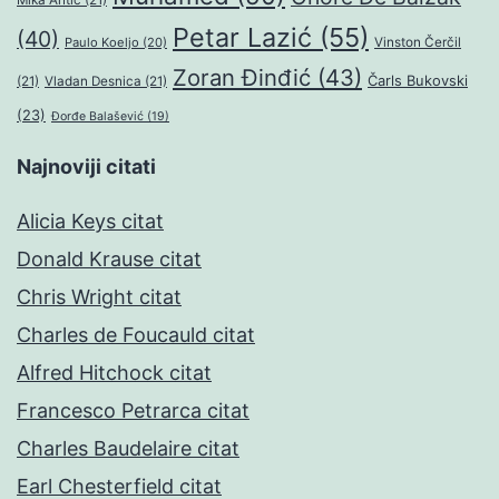
Mika Antić
(21)
Petar Lazić
(55)
(40)
Paulo Koeljo
(20)
Vinston Čerčil
Zoran Đinđić
(43)
Čarls Bukovski
(21)
Vladan Desnica
(21)
(23)
Đorđe Balašević
(19)
Najnoviji citati
Alicia Keys citat
Donald Krause citat
Chris Wright citat
Charles de Foucauld citat
Alfred Hitchock citat
Francesco Petrarca citat
Charles Baudelaire citat
Earl Chesterfield citat