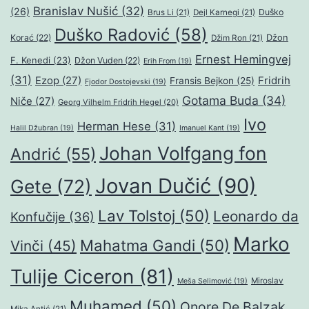
Branislav Nušić
(32)
(26)
Duško
Brus Li
(21)
Dejl Karnegi
(21)
Duško Radović
(58)
Džon
Korać
(22)
Džim Ron
(21)
Ernest Hemingvej
F. Kenedi
(23)
Džon Vuden
(22)
Erih From
(19)
(31)
Ezop
(27)
Fridrih
Fransis Bejkon
(25)
Fjodor Dostojevski
(19)
Gotama Buda
(34)
Niče
(27)
Georg Vilhelm Fridrih Hegel
(20)
Ivo
Herman Hese
(31)
Halil Džubran
(19)
Imanuel Kant
(19)
Johan Volfgang fon
Andrić
(55)
Jovan Dučić
(90)
Gete
(72)
Lav Tolstoj
(50)
Leonardo da
Konfučije
(36)
Marko
Mahatma Gandi
(50)
Vinči
(45)
Tulije Ciceron
(81)
Miroslav
Meša Selimović
(19)
Muhamed
(50)
Onore De Balzak