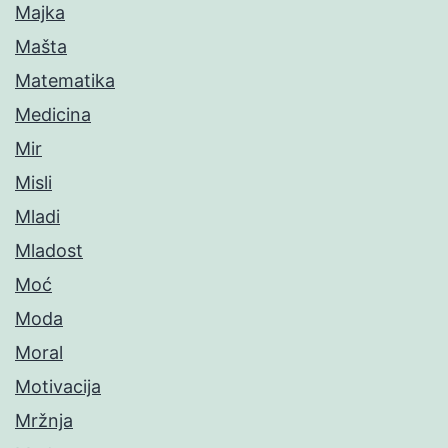
Majka
Mašta
Matematika
Medicina
Mir
Misli
Mladi
Mladost
Moć
Moda
Moral
Motivacija
Mržnja