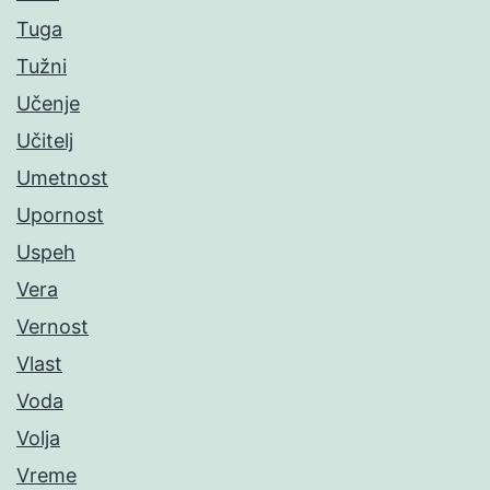
Tuga
Tužni
Učenje
Učitelj
Umetnost
Upornost
Uspeh
Vera
Vernost
Vlast
Voda
Volja
Vreme