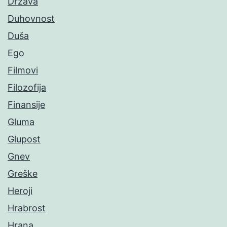
Država
Duhovnost
Duša
Ego
Filmovi
Filozofija
Finansije
Gluma
Glupost
Gnev
Greške
Heroji
Hrabrost
Hrana