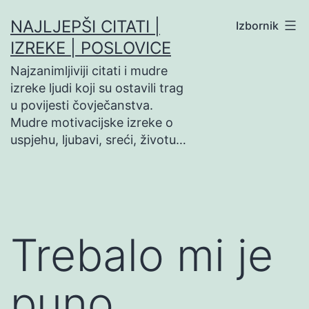
Preskoči
NAJLJEPŠI CITATI |
Izbornik
na
IZREKE | POSLOVICE
sadržaj
Najzanimljiviji citati i mudre
izreke ljudi koji su ostavili trag
u povijesti čovječanstva.
Mudre motivacijske izreke o
uspjehu, ljubavi, sreći, životu…
Trebalo mi je
puno