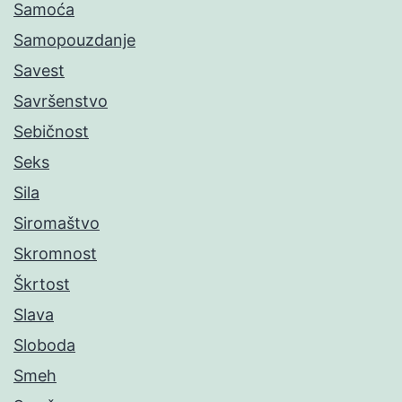
Samoća
Samopouzdanje
Savest
Savršenstvo
Sebičnost
Seks
Sila
Siromaštvo
Skromnost
Škrtost
Slava
Sloboda
Smeh