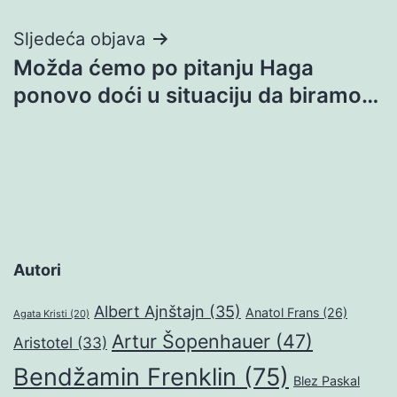
Sljedeća objava
Možda ćemo po pitanju Haga
ponovo doći u situaciju da biramo…
Autori
Albert Ajnštajn
(35)
Anatol Frans
(26)
Agata Kristi
(20)
Artur Šopenhauer
(47)
Aristotel
(33)
Bendžamin Frenklin
(75)
Blez Paskal