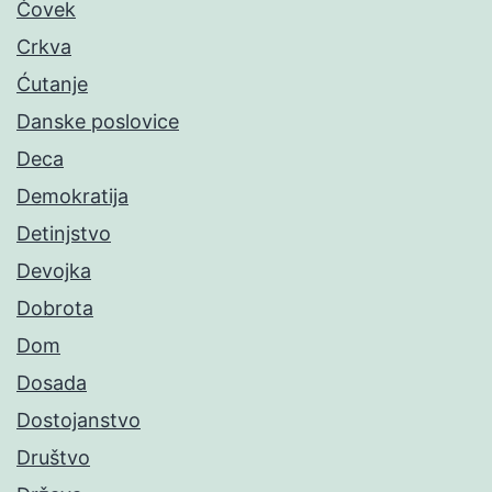
Čovek
Crkva
Ćutanje
Danske poslovice
Deca
Demokratija
Detinjstvo
Devojka
Dobrota
Dom
Dosada
Dostojanstvo
Društvo