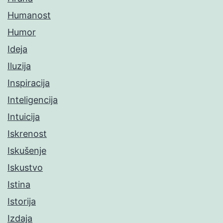
Humanost
Humor
Ideja
Iluzija
Inspiracija
Inteligencija
Intuicija
Iskrenost
Iskušenje
Iskustvo
Istina
Istorija
Izdaja