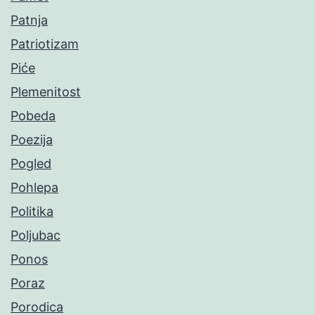
Patnja
Patriotizam
Piće
Plemenitost
Pobeda
Poezija
Pogled
Pohlepa
Politika
Poljubac
Ponos
Poraz
Porodica