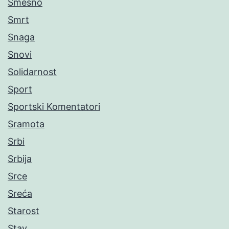
Smešno
Smrt
Snaga
Snovi
Solidarnost
Sport
Sportski Komentatori
Sramota
Srbi
Srbija
Srce
Sreća
Starost
Stav