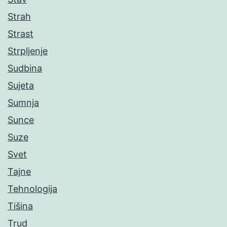
Strah
Strast
Strpljenje
Sudbina
Sujeta
Sumnja
Sunce
Suze
Svet
Tajne
Tehnologija
Tišina
Trud