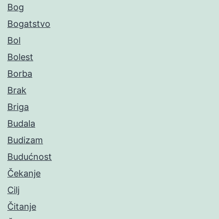
Bog
Bogatstvo
Bol
Bolest
Borba
Brak
Briga
Budala
Budizam
Budućnost
Čekanje
Cilj
Čitanje