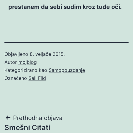
prestanem da sebi sudim kroz tuđe oči.
Objavljeno
8. veljače 2015.
Autor
mojblog
Kategorizirano kao
Samopouzdanje
Označeno
Sali Fild
Navigacija
Prethodna objava
Smešni Citati
objava