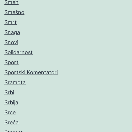
Smeh
Smešno
Smrt
Snaga
Snovi
Solidarnost
Sport
Sportski Komentatori
Sramota
Srbi
Srbija
Srce
Sreća