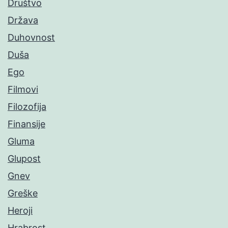
Društvo
Država
Duhovnost
Duša
Ego
Filmovi
Filozofija
Finansije
Gluma
Glupost
Gnev
Greške
Heroji
Hrabrost