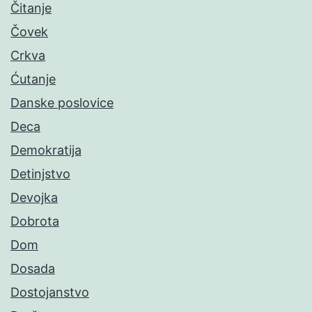
Čitanje
Čovek
Crkva
Ćutanje
Danske poslovice
Deca
Demokratija
Detinjstvo
Devojka
Dobrota
Dom
Dosada
Dostojanstvo