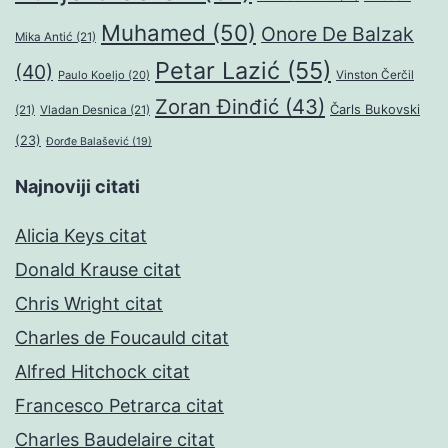
Muhamed
(50)
Onore De Balzak
Mika Antić
(21)
Petar Lazić
(55)
(40)
Paulo Koeljo
(20)
Vinston Čerčil
Zoran Đinđić
(43)
Čarls Bukovski
(21)
Vladan Desnica
(21)
(23)
Đorđe Balašević
(19)
Najnoviji citati
Alicia Keys citat
Donald Krause citat
Chris Wright citat
Charles de Foucauld citat
Alfred Hitchock citat
Francesco Petrarca citat
Charles Baudelaire citat