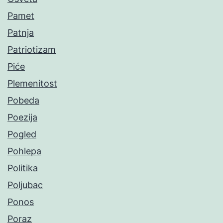
Pamet
Patnja
Patriotizam
Piće
Plemenitost
Pobeda
Poezija
Pogled
Pohlepa
Politika
Poljubac
Ponos
Poraz