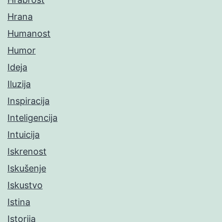
Hrana
Humanost
Humor
Ideja
Iluzija
Inspiracija
Inteligencija
Intuicija
Iskrenost
Iskušenje
Iskustvo
Istina
Istorija