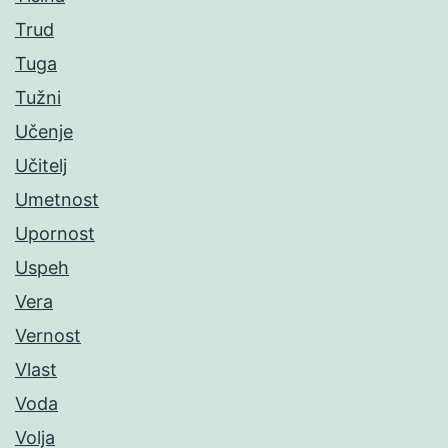
Trud
Tuga
Tužni
Učenje
Učitelj
Umetnost
Upornost
Uspeh
Vera
Vernost
Vlast
Voda
Volja