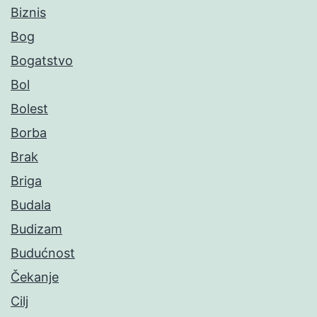
Biznis
Bog
Bogatstvo
Bol
Bolest
Borba
Brak
Briga
Budala
Budizam
Budućnost
Čekanje
Cilj