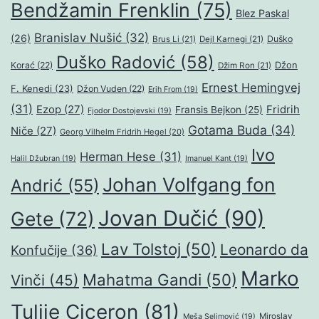
Bendžamin Frenklin
(75)
Blez Paskal
Branislav Nušić
(32)
(26)
Duško
Brus Li
(21)
Dejl Karnegi
(21)
Duško Radović
(58)
Džon
Korać
(22)
Džim Ron
(21)
Ernest Hemingvej
F. Kenedi
(23)
Džon Vuden
(22)
Erih From
(19)
(31)
Ezop
(27)
Fridrih
Fransis Bejkon
(25)
Fjodor Dostojevski
(19)
Gotama Buda
(34)
Niče
(27)
Georg Vilhelm Fridrih Hegel
(20)
Ivo
Herman Hese
(31)
Halil Džubran
(19)
Imanuel Kant
(19)
Johan Volfgang fon
Andrić
(55)
Jovan Dučić
(90)
Gete
(72)
Lav Tolstoj
(50)
Leonardo da
Konfučije
(36)
Marko
Mahatma Gandi
(50)
Vinči
(45)
Tulije Ciceron
(81)
Miroslav
Meša Selimović
(19)