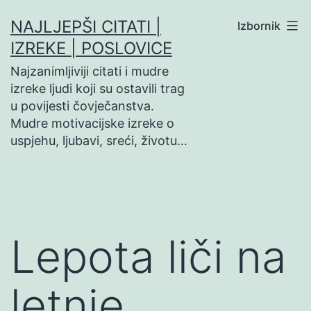
Preskoči
NAJLJEPŠI CITATI |
Izbornik
na
IZREKE | POSLOVICE
sadržaj
Najzanimljiviji citati i mudre
izreke ljudi koji su ostavili trag
u povijesti čovječanstva.
Mudre motivacijske izreke o
uspjehu, ljubavi, sreći, životu…
Lepota liči na
letnje