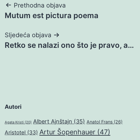
Navigacija
Prethodna objava
Mutum est pictura poema
objava
Sljedeća objava
Retko se nalazi ono što je pravo, a…
Autori
Albert Ajnštajn
(35)
Anatol Frans
(26)
Agata Kristi
(20)
Artur Šopenhauer
(47)
Aristotel
(33)