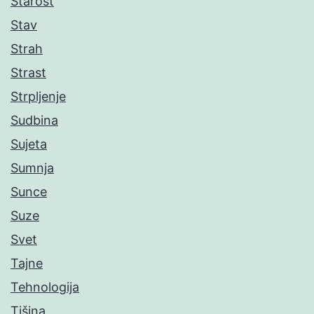
Starost
Stav
Strah
Strast
Strpljenje
Sudbina
Sujeta
Sumnja
Sunce
Suze
Svet
Tajne
Tehnologija
Tišina