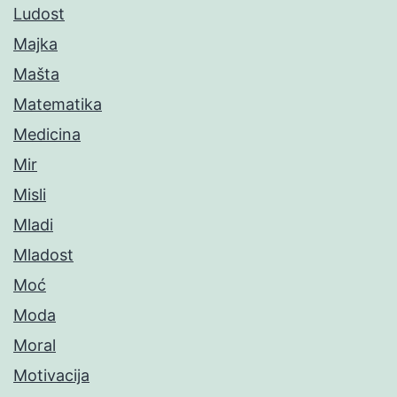
Ludost
Majka
Mašta
Matematika
Medicina
Mir
Misli
Mladi
Mladost
Moć
Moda
Moral
Motivacija