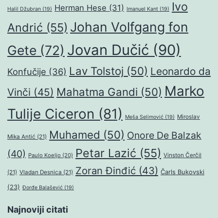
Ivo
Herman Hese
(31)
Halil Džubran
(19)
Imanuel Kant
(19)
Johan Volfgang fon
Andrić
(55)
Jovan Dučić
(90)
Gete
(72)
Lav Tolstoj
(50)
Leonardo da
Konfučije
(36)
Marko
Mahatma Gandi
(50)
Vinči
(45)
Tulije Ciceron
(81)
Miroslav
Meša Selimović
(19)
Muhamed
(50)
Onore De Balzak
Mika Antić
(21)
Petar Lazić
(55)
(40)
Paulo Koeljo
(20)
Vinston Čerčil
Zoran Đinđić
(43)
Čarls Bukovski
(21)
Vladan Desnica
(21)
(23)
Đorđe Balašević
(19)
Najnoviji citati