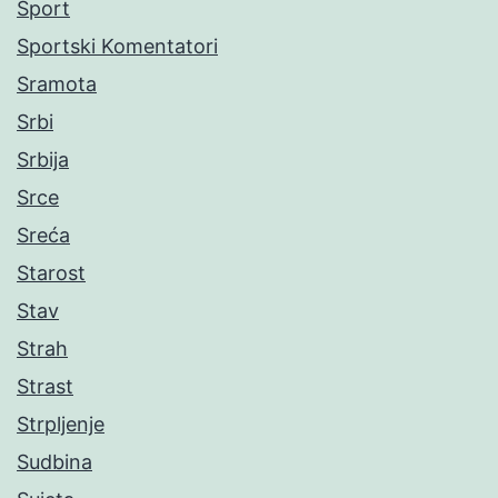
Sport
Sportski Komentatori
Sramota
Srbi
Srbija
Srce
Sreća
Starost
Stav
Strah
Strast
Strpljenje
Sudbina