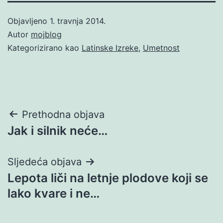
Objavljeno
1. travnja 2014.
Autor
mojblog
Kategorizirano kao
Latinske Izreke
,
Umetnost
Navigacija
Prethodna objava
Jak i silnik neće…
objava
Sljedeća objava
Lepota liči na letnje plodove koji se
lako kvare i ne…