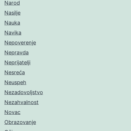
Narod
Nasilje
Nauka
Navika
Nepoverenje
Nepravda
Neprijatelji
Nesreća
Neuspeh
Nezadovoljstvo
Nezahvalnost
Novac
Obrazovanje