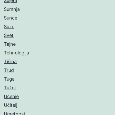
Sujeta
Sumnja
Sunce
Suze
Svet
Tajne
Tehnologija
Tišina
Trud
Tuga
Tužni
Učenje
Učitelj
Umetnost