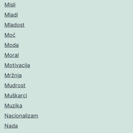
Misli
Mladi
Mladost
Moć
Moda
Moral
Motivacija
Mržnja
Mudrost
Muškarci
Muzika
Nacionalizam
Nada