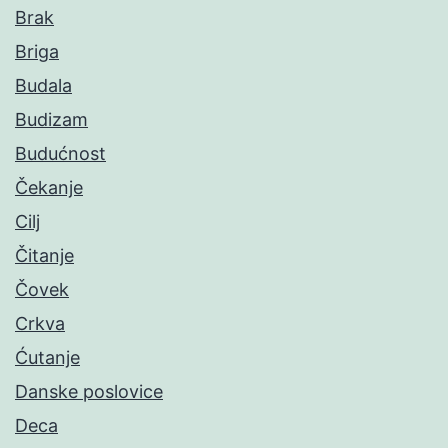
Brak
Briga
Budala
Budizam
Budućnost
Čekanje
Cilj
Čitanje
Čovek
Crkva
Ćutanje
Danske poslovice
Deca