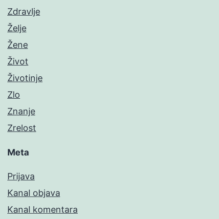
Zdravlje
Želje
Žene
Život
Životinje
Zlo
Znanje
Zrelost
Meta
Prijava
Kanal objava
Kanal komentara