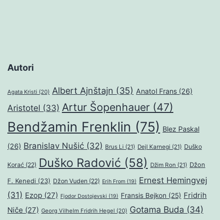
Autori
Albert Ajnštajn
(35)
Anatol Frans
(26)
Agata Kristi
(20)
Artur Šopenhauer
(47)
Aristotel
(33)
Bendžamin Frenklin
(75)
Blez Paskal
Branislav Nušić
(32)
(26)
Duško
Brus Li
(21)
Dejl Karnegi
(21)
Duško Radović
(58)
Džon
Korać
(22)
Džim Ron
(21)
Ernest Hemingvej
F. Kenedi
(23)
Džon Vuden
(22)
Erih From
(19)
(31)
Ezop
(27)
Fridrih
Fransis Bejkon
(25)
Fjodor Dostojevski
(19)
Gotama Buda
(34)
Niče
(27)
Georg Vilhelm Fridrih Hegel
(20)