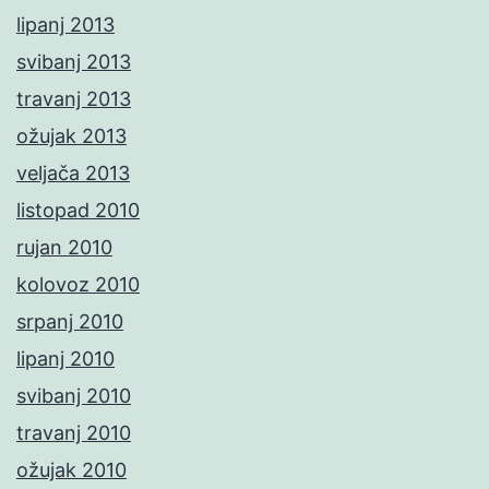
lipanj 2013
svibanj 2013
travanj 2013
ožujak 2013
veljača 2013
listopad 2010
rujan 2010
kolovoz 2010
srpanj 2010
lipanj 2010
svibanj 2010
travanj 2010
ožujak 2010