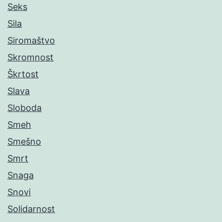
Seks
Sila
Siromaštvo
Skromnost
Škrtost
Slava
Sloboda
Smeh
Smešno
Smrt
Snaga
Snovi
Solidarnost