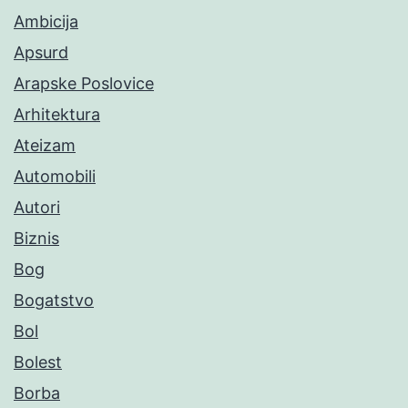
Ambicija
Apsurd
Arapske Poslovice
Arhitektura
Ateizam
Automobili
Autori
Biznis
Bog
Bogatstvo
Bol
Bolest
Borba