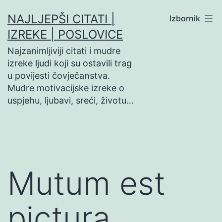
Preskoči
NAJLJEPŠI CITATI |
Izbornik
na
IZREKE | POSLOVICE
sadržaj
Najzanimljiviji citati i mudre
izreke ljudi koji su ostavili trag
u povijesti čovječanstva.
Mudre motivacijske izreke o
uspjehu, ljubavi, sreći, životu…
Mutum est
pictura