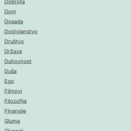
Dobrota
Dom
Dosada
Dostojanstvo
Društvo
Država
Duhovnost
Duša
Ego
Filmovi
Filozofija
Finansije
Gluma
Glupost