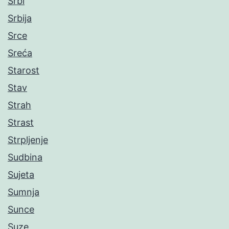
Srbi
Srbija
Srce
Sreća
Starost
Stav
Strah
Strast
Strpljenje
Sudbina
Sujeta
Sumnja
Sunce
Suze