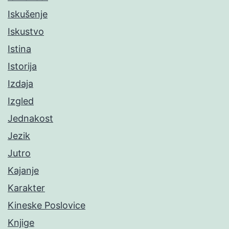
Iskušenje
Iskustvo
Istina
Istorija
Izdaja
Izgled
Jednakost
Jezik
Jutro
Kajanje
Karakter
Kineske Poslovice
Knjige