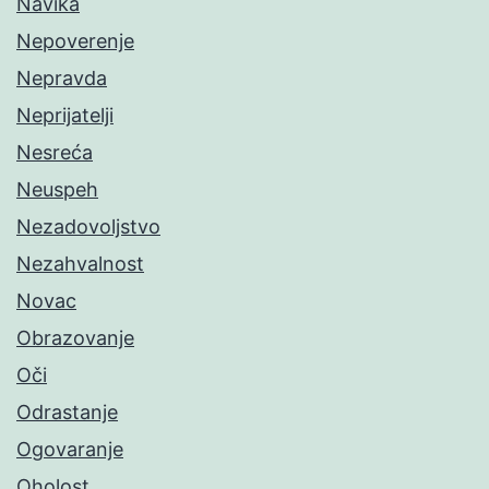
Navika
Nepoverenje
Nepravda
Neprijatelji
Nesreća
Neuspeh
Nezadovoljstvo
Nezahvalnost
Novac
Obrazovanje
Oči
Odrastanje
Ogovaranje
Oholost