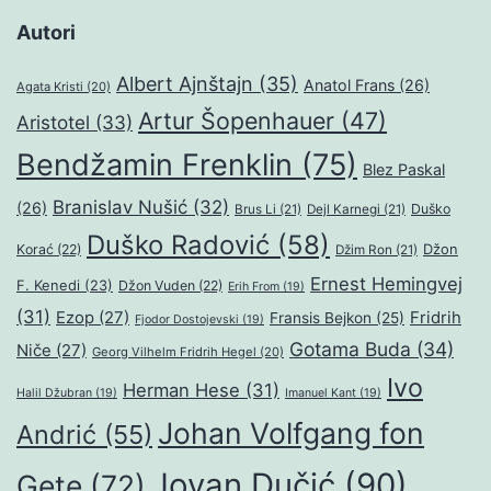
Autori
Albert Ajnštajn
(35)
Anatol Frans
(26)
Agata Kristi
(20)
Artur Šopenhauer
(47)
Aristotel
(33)
Bendžamin Frenklin
(75)
Blez Paskal
Branislav Nušić
(32)
(26)
Duško
Brus Li
(21)
Dejl Karnegi
(21)
Duško Radović
(58)
Džon
Korać
(22)
Džim Ron
(21)
Ernest Hemingvej
F. Kenedi
(23)
Džon Vuden
(22)
Erih From
(19)
(31)
Ezop
(27)
Fridrih
Fransis Bejkon
(25)
Fjodor Dostojevski
(19)
Gotama Buda
(34)
Niče
(27)
Georg Vilhelm Fridrih Hegel
(20)
Ivo
Herman Hese
(31)
Halil Džubran
(19)
Imanuel Kant
(19)
Johan Volfgang fon
Andrić
(55)
Jovan Dučić
(90)
Gete
(72)