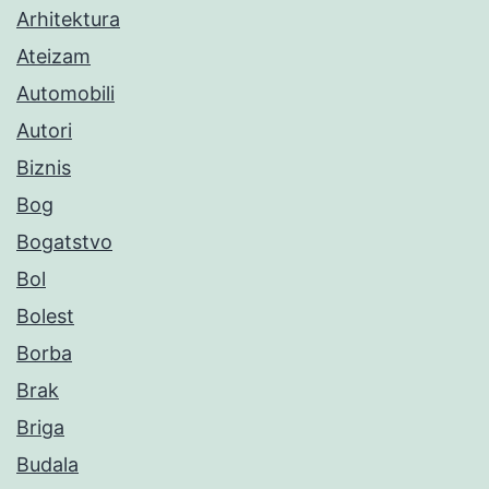
Arhitektura
Ateizam
Automobili
Autori
Biznis
Bog
Bogatstvo
Bol
Bolest
Borba
Brak
Briga
Budala