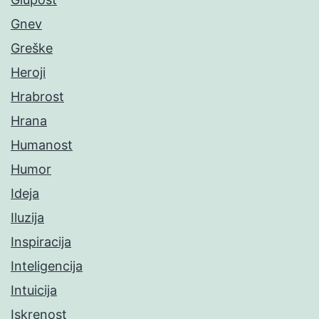
Gnev
Greške
Heroji
Hrabrost
Hrana
Humanost
Humor
Ideja
Iluzija
Inspiracija
Inteligencija
Intuicija
Iskrenost