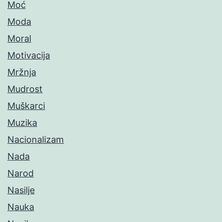
Moć
Moda
Moral
Motivacija
Mržnja
Mudrost
Muškarci
Muzika
Nacionalizam
Nada
Narod
Nasilje
Nauka