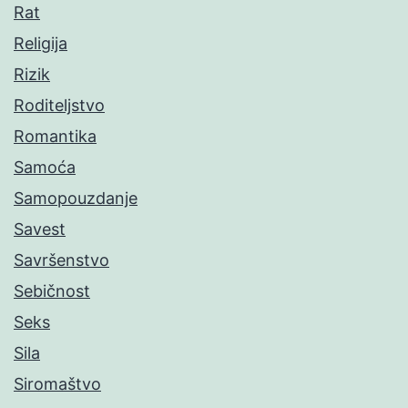
Rat
Religija
Rizik
Roditeljstvo
Romantika
Samoća
Samopouzdanje
Savest
Savršenstvo
Sebičnost
Seks
Sila
Siromaštvo