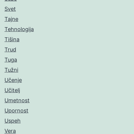
Svet
Tajne
Tehnologija
Tišina
Trud
Tuga
Tužni
Učenje
Učitelj
Umetnost
Upornost
Uspeh
Vera