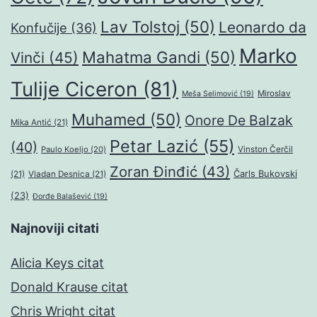
Lav Tolstoj
(50)
Leonardo da
Konfučije
(36)
Marko
Mahatma Gandi
(50)
Vinči
(45)
Tulije Ciceron
(81)
Miroslav
Meša Selimović
(19)
Muhamed
(50)
Onore De Balzak
Mika Antić
(21)
Petar Lazić
(55)
(40)
Paulo Koeljo
(20)
Vinston Čerčil
Zoran Đinđić
(43)
Čarls Bukovski
(21)
Vladan Desnica
(21)
(23)
Đorđe Balašević
(19)
Najnoviji citati
Alicia Keys citat
Donald Krause citat
Chris Wright citat