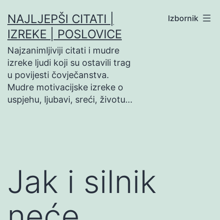
Preskoči
NAJLJEPŠI CITATI |
Izbornik
na
IZREKE | POSLOVICE
sadržaj
Najzanimljiviji citati i mudre
izreke ljudi koji su ostavili trag
u povijesti čovječanstva.
Mudre motivacijske izreke o
uspjehu, ljubavi, sreći, životu…
Jak i silnik
neće…