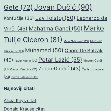
Jovan Dučić
(90)
Gete
(72)
Lav Tolstoj
(50)
Leonardo da
Konfučije
(36)
Marko
Mahatma Gandi
(50)
Vinči
(45)
Tulije Ciceron
(81)
Miroslav
Meša Selimović
(19)
Muhamed
(50)
Onore De Balzak
Mika Antić
(21)
Petar Lazić
(55)
(40)
Paulo Koeljo
(20)
Vinston Čerčil
Zoran Đinđić
(43)
Čarls Bukovski
(21)
Vladan Desnica
(21)
(23)
Đorđe Balašević
(19)
Najnoviji citati
Alicia Keys citat
Donald Krause citat