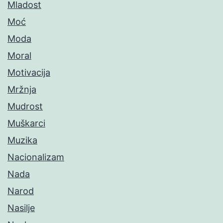
Mladost
Moć
Moda
Moral
Motivacija
Mržnja
Mudrost
Muškarci
Muzika
Nacionalizam
Nada
Narod
Nasilje