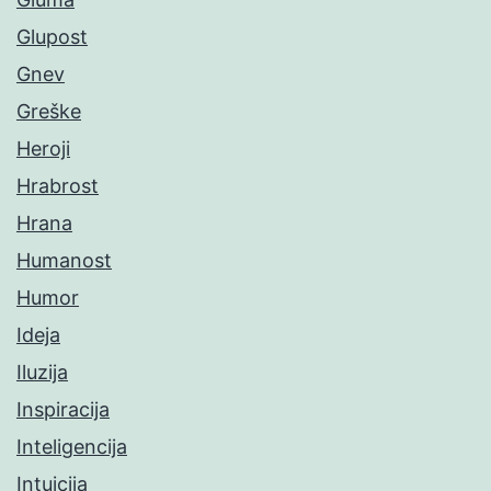
Glupost
Gnev
Greške
Heroji
Hrabrost
Hrana
Humanost
Humor
Ideja
Iluzija
Inspiracija
Inteligencija
Intuicija