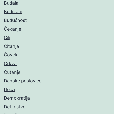
Budala
Budizam
Budućnost
Čekanje
Cilj
Čitanje
Čovek
Crkva
Ćutanje
Danske poslovice
Deca
Demokratija
Detinjstvo