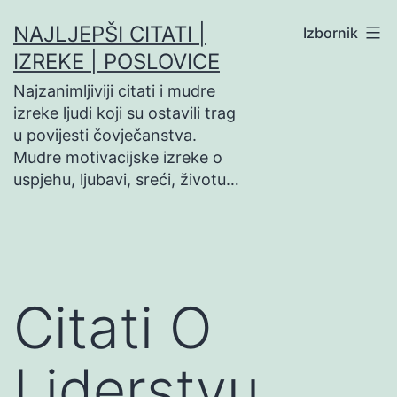
Preskoči
NAJLJEPŠI CITATI |
Izbornik
na
IZREKE | POSLOVICE
sadržaj
Najzanimljiviji citati i mudre
izreke ljudi koji su ostavili trag
u povijesti čovječanstva.
Mudre motivacijske izreke o
uspjehu, ljubavi, sreći, životu…
Citati O
Liderstvu