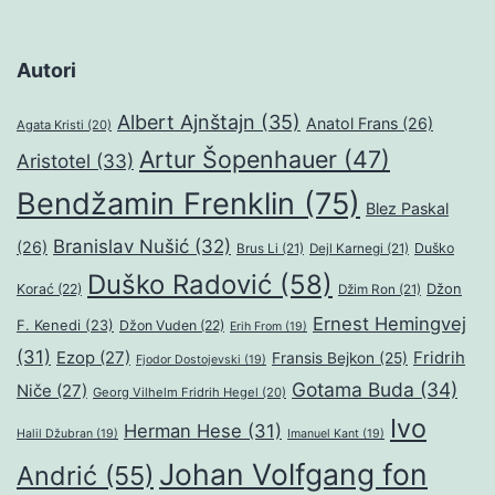
Autori
Albert Ajnštajn
(35)
Anatol Frans
(26)
Agata Kristi
(20)
Artur Šopenhauer
(47)
Aristotel
(33)
Bendžamin Frenklin
(75)
Blez Paskal
Branislav Nušić
(32)
(26)
Duško
Brus Li
(21)
Dejl Karnegi
(21)
Duško Radović
(58)
Džon
Korać
(22)
Džim Ron
(21)
Ernest Hemingvej
F. Kenedi
(23)
Džon Vuden
(22)
Erih From
(19)
(31)
Ezop
(27)
Fridrih
Fransis Bejkon
(25)
Fjodor Dostojevski
(19)
Gotama Buda
(34)
Niče
(27)
Georg Vilhelm Fridrih Hegel
(20)
Ivo
Herman Hese
(31)
Halil Džubran
(19)
Imanuel Kant
(19)
Johan Volfgang fon
Andrić
(55)