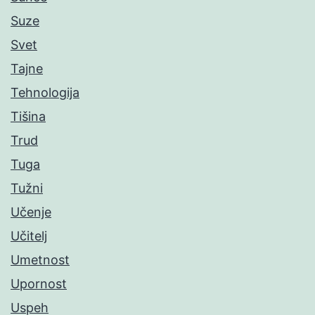
Suze
Svet
Tajne
Tehnologija
Tišina
Trud
Tuga
Tužni
Učenje
Učitelj
Umetnost
Upornost
Uspeh