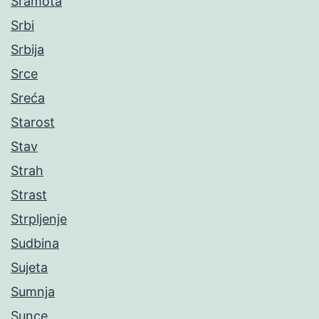
Sramota
Srbi
Srbija
Srce
Sreća
Starost
Stav
Strah
Strast
Strpljenje
Sudbina
Sujeta
Sumnja
Sunce