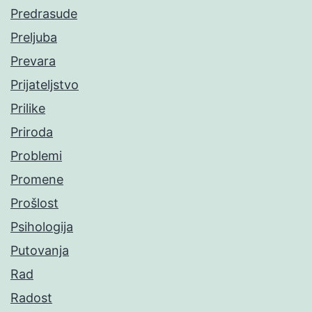
Predrasude
Preljuba
Prevara
Prijateljstvo
Prilike
Priroda
Problemi
Promene
Prošlost
Psihologija
Putovanja
Rad
Radost