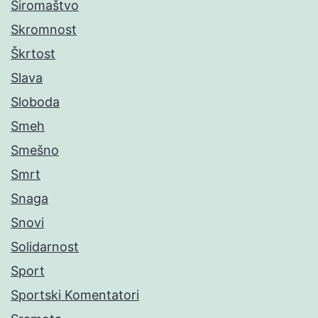
Siromaštvo
Skromnost
Škrtost
Slava
Sloboda
Smeh
Smešno
Smrt
Snaga
Snovi
Solidarnost
Sport
Sportski Komentatori