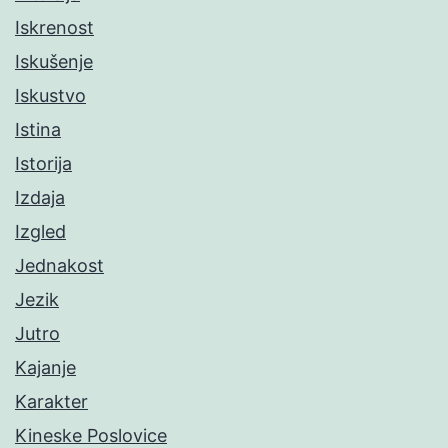
Iskrenost
Iskušenje
Iskustvo
Istina
Istorija
Izdaja
Izgled
Jednakost
Jezik
Jutro
Kajanje
Karakter
Kineske Poslovice