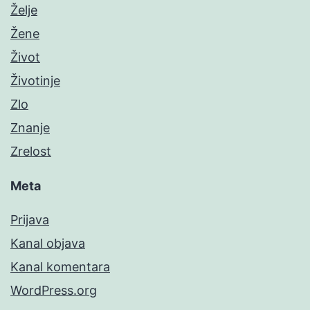
Želje
Žene
Život
Životinje
Zlo
Znanje
Zrelost
Meta
Prijava
Kanal objava
Kanal komentara
WordPress.org