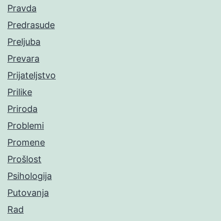
Pravda
Predrasude
Preljuba
Prevara
Prijateljstvo
Prilike
Priroda
Problemi
Promene
Prošlost
Psihologija
Putovanja
Rad