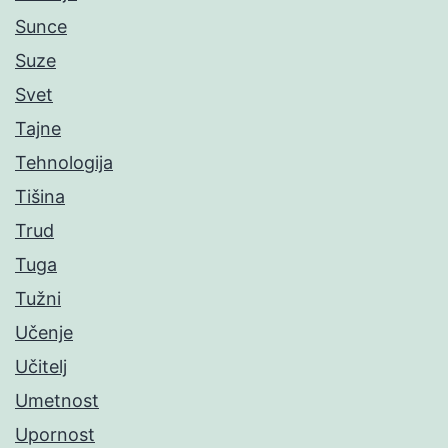
Sunce
Suze
Svet
Tajne
Tehnologija
Tišina
Trud
Tuga
Tužni
Učenje
Učitelj
Umetnost
Upornost