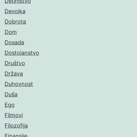
Detinjstvo
Devojka
Dobrota
Dom
Dosada
Dostojanstvo
Društvo
Država
Duhovnost
Duša
Ego
Filmovi
Filozofija
Finansije