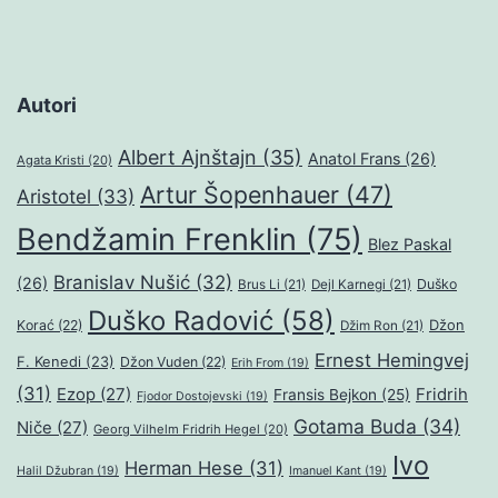
Autori
Albert Ajnštajn
(35)
Anatol Frans
(26)
Agata Kristi
(20)
Artur Šopenhauer
(47)
Aristotel
(33)
Bendžamin Frenklin
(75)
Blez Paskal
Branislav Nušić
(32)
(26)
Duško
Brus Li
(21)
Dejl Karnegi
(21)
Duško Radović
(58)
Džon
Korać
(22)
Džim Ron
(21)
Ernest Hemingvej
F. Kenedi
(23)
Džon Vuden
(22)
Erih From
(19)
(31)
Ezop
(27)
Fridrih
Fransis Bejkon
(25)
Fjodor Dostojevski
(19)
Gotama Buda
(34)
Niče
(27)
Georg Vilhelm Fridrih Hegel
(20)
Ivo
Herman Hese
(31)
Halil Džubran
(19)
Imanuel Kant
(19)