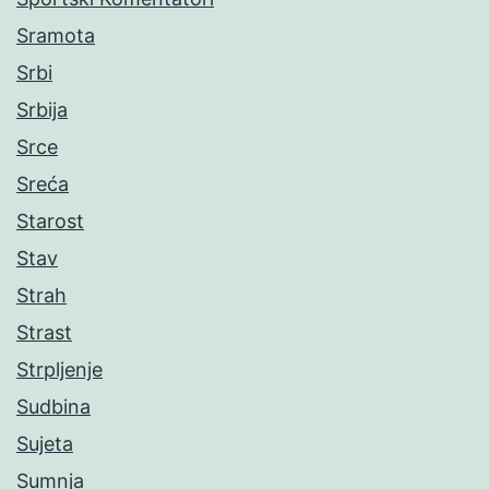
Sramota
Srbi
Srbija
Srce
Sreća
Starost
Stav
Strah
Strast
Strpljenje
Sudbina
Sujeta
Sumnja