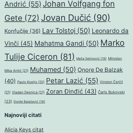
Johan Volfgang fon
Andrić
(55)
Jovan Dučić
(90)
Gete
(72)
Lav Tolstoj
(50)
Leonardo da
Konfučije
(36)
Marko
Mahatma Gandi
(50)
Vinči
(45)
Tulije Ciceron
(81)
Miroslav
Meša Selimović
(19)
Muhamed
(50)
Onore De Balzak
Mika Antić
(21)
Petar Lazić
(55)
(40)
Paulo Koeljo
(20)
Vinston Čerčil
Zoran Đinđić
(43)
Čarls Bukovski
(21)
Vladan Desnica
(21)
(23)
Đorđe Balašević
(19)
Najnoviji citati
Alicia Keys citat