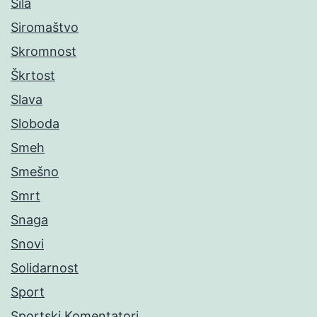
Sila
Siromaštvo
Skromnost
Škrtost
Slava
Sloboda
Smeh
Smešno
Smrt
Snaga
Snovi
Solidarnost
Sport
Sportski Komentatori