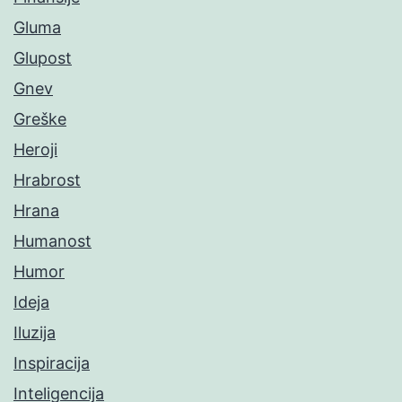
Gluma
Glupost
Gnev
Greške
Heroji
Hrabrost
Hrana
Humanost
Humor
Ideja
Iluzija
Inspiracija
Inteligencija