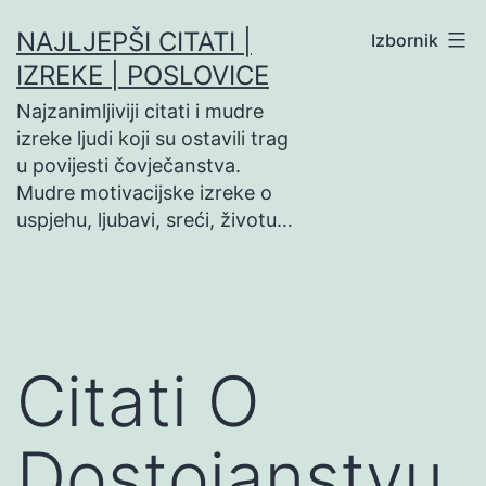
Preskoči
NAJLJEPŠI CITATI |
Izbornik
na
IZREKE | POSLOVICE
sadržaj
Najzanimljiviji citati i mudre
izreke ljudi koji su ostavili trag
u povijesti čovječanstva.
Mudre motivacijske izreke o
uspjehu, ljubavi, sreći, životu…
Citati O
Dostojanstvu