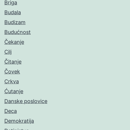
Briga
Budala
Budizam
Budućnost
Čekanje
Cilj
Čitanje
Čovek
Crkva
Ćutanje
Danske poslovice
Deca
Demokratija