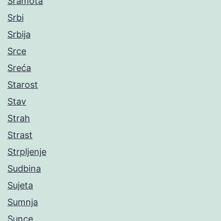
Sramota
Srbi
Srbija
Srce
Sreća
Starost
Stav
Strah
Strast
Strpljenje
Sudbina
Sujeta
Sumnja
Sunce