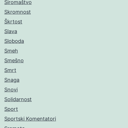
Siromaštvo
Skromnost
Škrtost
Slava
Sloboda
Smeh
Smešno
Smrt
Snaga
Snovi
Solidarnost
Sport
Sportski Komentatori