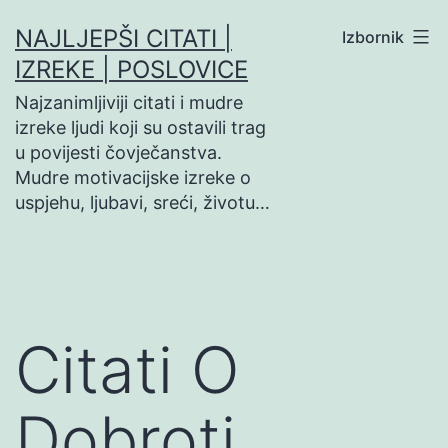
Preskoči
NAJLJEPŠI CITATI |
Izbornik
na
IZREKE | POSLOVICE
sadržaj
Najzanimljiviji citati i mudre
izreke ljudi koji su ostavili trag
u povijesti čovječanstva.
Mudre motivacijske izreke o
uspjehu, ljubavi, sreći, životu…
Citati O
Dobroti