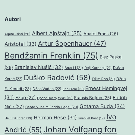
Autori
Albert Ajnštajn
(35)
Anatol Frans
(26)
Agata Kristi
(20)
Artur Šopenhauer
(47)
Aristotel
(33)
Bendžamin Frenklin
(75)
Blez Paskal
Branislav Nušić
(32)
(26)
Duško
Brus Li
(21)
Dejl Karnegi
(21)
Duško Radović
(58)
Džon
Korać
(22)
Džim Ron
(21)
Ernest Hemingvej
F. Kenedi
(23)
Džon Vuden
(22)
Erih From
(19)
(31)
Ezop
(27)
Fridrih
Fransis Bejkon
(25)
Fjodor Dostojevski
(19)
Gotama Buda
(34)
Niče
(27)
Georg Vilhelm Fridrih Hegel
(20)
Ivo
Herman Hese
(31)
Halil Džubran
(19)
Imanuel Kant
(19)
Johan Volfgang fon
Andrić
(55)