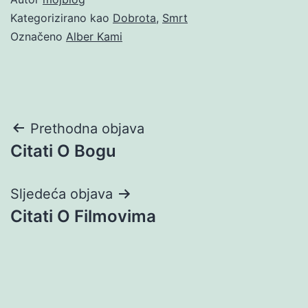
Kategorizirano kao
Dobrota
,
Smrt
Označeno
Alber Kami
Navigacija
Prethodna objava
Citati O Bogu
objava
Sljedeća objava
Citati O Filmovima