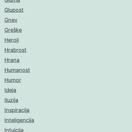
Glupost
Gnev
Greške
Heroji
Hrabrost
Hrana
Humanost
Humor
Ideja
Iluzija
Inspiracija
Inteligencija
Intuicija