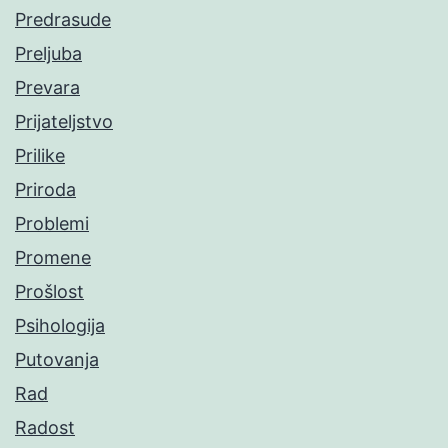
Predrasude
Preljuba
Prevara
Prijateljstvo
Prilike
Priroda
Problemi
Promene
Prošlost
Psihologija
Putovanja
Rad
Radost