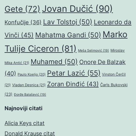
Jovan Dučić
(90)
Gete
(72)
Lav Tolstoj
(50)
Leonardo da
Konfučije
(36)
Marko
Mahatma Gandi
(50)
Vinči
(45)
Tulije Ciceron
(81)
Miroslav
Meša Selimović
(19)
Muhamed
(50)
Onore De Balzak
Mika Antić
(21)
Petar Lazić
(55)
(40)
Paulo Koeljo
(20)
Vinston Čerčil
Zoran Đinđić
(43)
Čarls Bukovski
(21)
Vladan Desnica
(21)
(23)
Đorđe Balašević
(19)
Najnoviji citati
Alicia Keys citat
Donald Krause citat