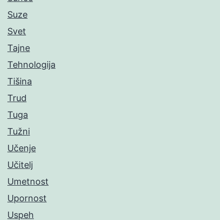
Suze
Svet
Tajne
Tehnologija
Tišina
Trud
Tuga
Tužni
Učenje
Učitelj
Umetnost
Upornost
Uspeh