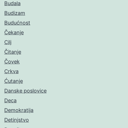
Budala
Budizam
Budućnost
Čekanje
Cilj
Čitanje
Čovek
Crkva
Ćutanje
Danske poslovice
Deca
Demokratija
Detinjstvo