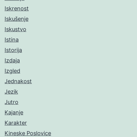
Iskrenost
Iskušenje
Iskustvo
Istina
Istorija
Izdaja
Izgled
Jednakost
Jezik
Jutro
Kajanje
Karakter
Kineske Poslovice