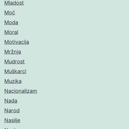
Mladost
Moć
Moda
Moral
Motivacija
Mržnja
Mudrost
Muškarci
Muzika
Nacionalizam
Nada
Narod
Nasilje