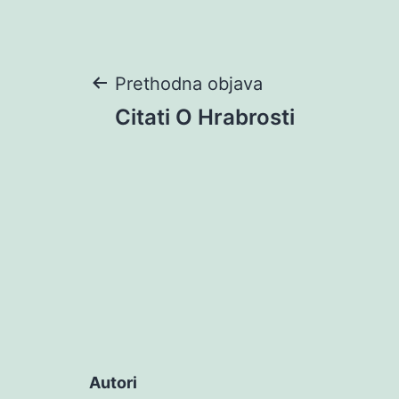
Navigacija
Prethodna objava
Citati O Hrabrosti
objava
Autori