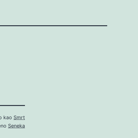
no kao
Smrt
eno
Seneka