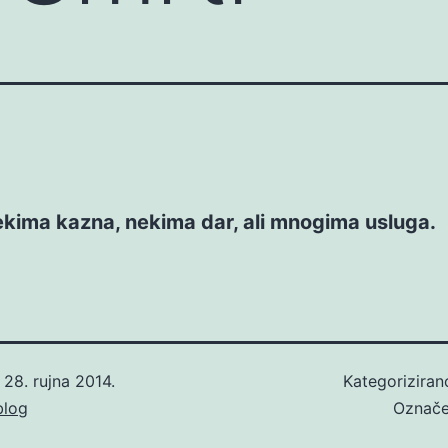
ekima kazna, nekima dar, ali mnogima usluga.
o
28. rujna 2014.
Kategorizira
blog
Označ