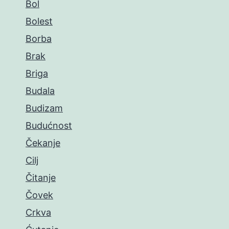
Bol
Bolest
Borba
Brak
Briga
Budala
Budizam
Budućnost
Čekanje
Cilj
Čitanje
Čovek
Crkva