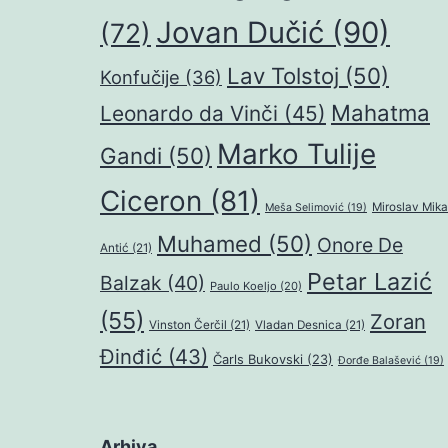
Jovan Dučić
(90)
(72)
Lav Tolstoj
(50)
Konfučije
(36)
Mahatma
Leonardo da Vinči
(45)
Marko Tulije
Gandi
(50)
Ciceron
(81)
Miroslav Mika
Meša Selimović
(19)
Muhamed
(50)
Onore De
Antić
(21)
Petar Lazić
Balzak
(40)
Paulo Koeljo
(20)
(55)
Zoran
Vinston Čerčil
(21)
Vladan Desnica
(21)
Đinđić
(43)
Čarls Bukovski
(23)
Đorđe Balašević
(19)
Arhiva