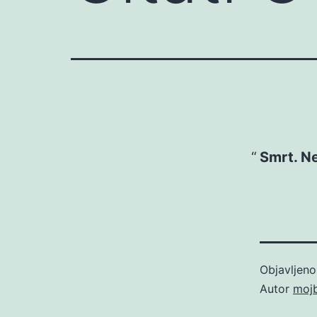
Smrt. N
Objavljen
Autor
moj