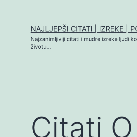
Preskoči
na
sadržaj
NAJLJEPŠI CITATI | IZREKE | 
Najzanimljiviji citati i mudre izreke ljudi 
životu…
Citati O