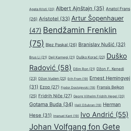
Albert Ajnštajn
(35)
Anatol Frans
Agata Kristi
(20)
Artur Šopenhauer
Aristotel
(33)
(26)
Bendžamin Frenklin
(47)
(75)
Branislav Nušić
(32)
Blez Paskal
(26)
Duško
Duško Korać
(22)
Brus Li
(21)
Dejl Karnegi
(21)
Radović
(58)
Džon F. Kenedi
Džim Ron
(21)
Ernest Hemingvej
(23)
Džon Vuden
(22)
Erih From
(19)
(31)
Ezop
(27)
Fransis Bejkon
Fjodor Dostojevski
(19)
Fridrih Niče
(27)
(25)
Georg Vilhelm Fridrih Hegel
(20)
Gotama Buda
(34)
Herman
Halil Džubran
(19)
Ivo Andrić
(55)
Hese
(31)
Imanuel Kant
(19)
Johan Volfgang fon Gete