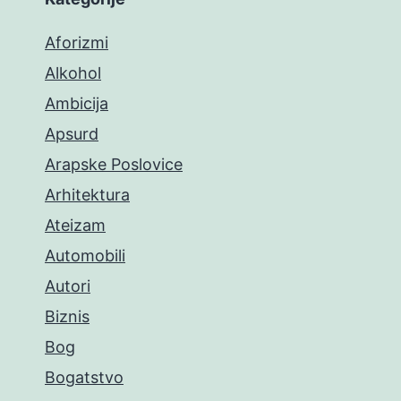
Aforizmi
Alkohol
Ambicija
Apsurd
Arapske Poslovice
Arhitektura
Ateizam
Automobili
Autori
Biznis
Bog
Bogatstvo