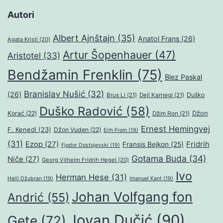
Autori
Albert Ajnštajn
(35)
Anatol Frans
(26)
Agata Kristi
(20)
Artur Šopenhauer
(47)
Aristotel
(33)
Bendžamin Frenklin
(75)
Blez Paskal
Branislav Nušić
(32)
(26)
Duško
Brus Li
(21)
Dejl Karnegi
(21)
Duško Radović
(58)
Džon
Korać
(22)
Džim Ron
(21)
Ernest Hemingvej
F. Kenedi
(23)
Džon Vuden
(22)
Erih From
(19)
(31)
Ezop
(27)
Fridrih
Fransis Bejkon
(25)
Fjodor Dostojevski
(19)
Gotama Buda
(34)
Niče
(27)
Georg Vilhelm Fridrih Hegel
(20)
Ivo
Herman Hese
(31)
Halil Džubran
(19)
Imanuel Kant
(19)
Johan Volfgang fon
Andrić
(55)
Jovan Dučić
(90)
Gete
(72)