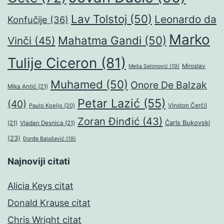
Lav Tolstoj
(50)
Leonardo da
Konfučije
(36)
Marko
Mahatma Gandi
(50)
Vinči
(45)
Tulije Ciceron
(81)
Miroslav
Meša Selimović
(19)
Muhamed
(50)
Onore De Balzak
Mika Antić
(21)
Petar Lazić
(55)
(40)
Paulo Koeljo
(20)
Vinston Čerčil
Zoran Đinđić
(43)
Čarls Bukovski
(21)
Vladan Desnica
(21)
(23)
Đorđe Balašević
(19)
Najnoviji citati
Alicia Keys citat
Donald Krause citat
Chris Wright citat