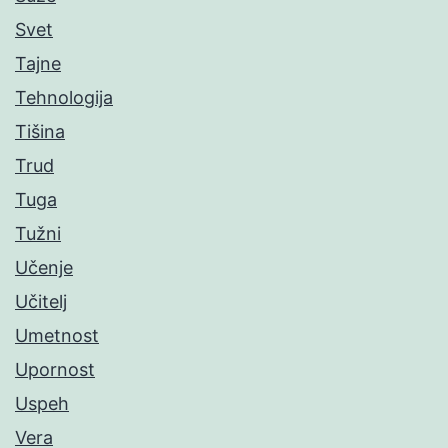
Svet
Tajne
Tehnologija
Tišina
Trud
Tuga
Tužni
Učenje
Učitelj
Umetnost
Upornost
Uspeh
Vera