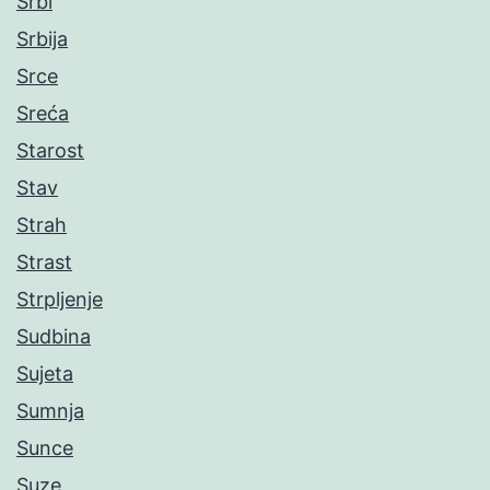
Srbi
Srbija
Srce
Sreća
Starost
Stav
Strah
Strast
Strpljenje
Sudbina
Sujeta
Sumnja
Sunce
Suze