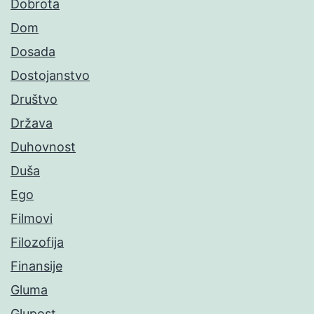
Dobrota
Dom
Dosada
Dostojanstvo
Društvo
Država
Duhovnost
Duša
Ego
Filmovi
Filozofija
Finansije
Gluma
Glupost