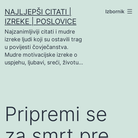
Preskoči
NAJLJEPŠI CITATI |
Izbornik
na
IZREKE | POSLOVICE
sadržaj
Najzanimljiviji citati i mudre
izreke ljudi koji su ostavili trag
u povijesti čovječanstva.
Mudre motivacijske izreke o
uspjehu, ljubavi, sreći, životu…
Pripremi se
za smrt pre…