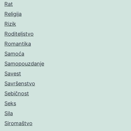
Rat
Religija
Rizik
Roditeljstvo
Romantika
Samoća
Samopouzdanje
Savest
Savršenstvo
Sebičnost
Seks
Sila
Siromaštvo