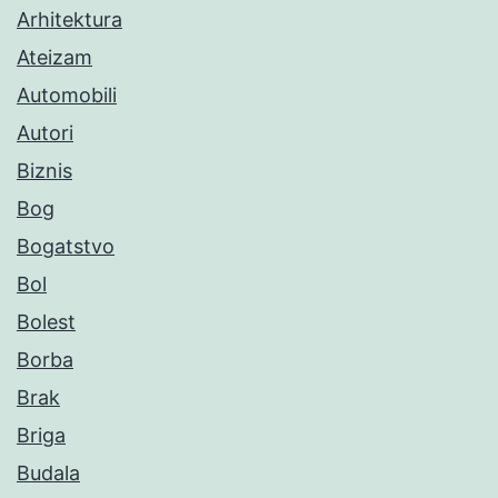
Arhitektura
Ateizam
Automobili
Autori
Biznis
Bog
Bogatstvo
Bol
Bolest
Borba
Brak
Briga
Budala