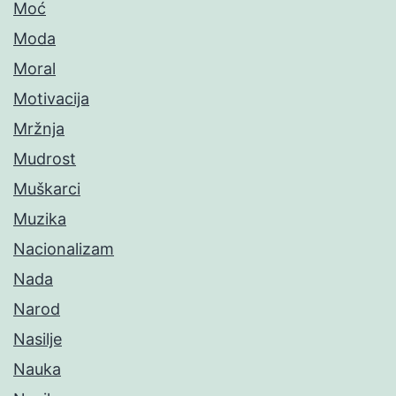
Moć
Moda
Moral
Motivacija
Mržnja
Mudrost
Muškarci
Muzika
Nacionalizam
Nada
Narod
Nasilje
Nauka