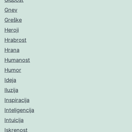
Gnev
Greške
Heroji
Hrabrost
Hrana
Humanost
Humor
Ideja
Iluzija
Inspiracija
Inteligencija
Intuicija
Iskrenost