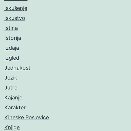
Iskušenje
Iskustvo
Istina
Istorija
Izdaja
Izgled
Jednakost
Jezik
Jutro
Kajanje
Karakter
Kineske Poslovice
Knjige