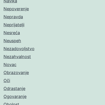
Navika
Nepoverenje
Nepravda
Neprijatelji
Nesreća
Neuspeh
Nezadovoljstvo
Nezahvalnost
Novac
Obrazovanje
Oči
Odrastanje
Ogovaranje
Oholost