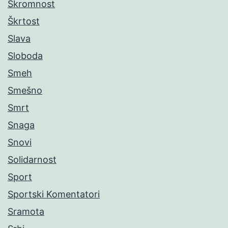
Skromnost
Škrtost
Slava
Sloboda
Smeh
Smešno
Smrt
Snaga
Snovi
Solidarnost
Sport
Sportski Komentatori
Sramota