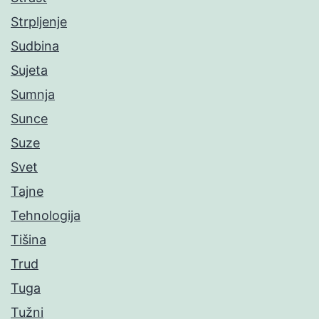
Strpljenje
Sudbina
Sujeta
Sumnja
Sunce
Suze
Svet
Tajne
Tehnologija
Tišina
Trud
Tuga
Tužni