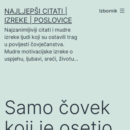
Preskoči
NAJLJEPŠI CITATI |
Izbornik
na
IZREKE | POSLOVICE
sadržaj
Najzanimljiviji citati i mudre
izreke ljudi koji su ostavili trag
u povijesti čovječanstva.
Mudre motivacijske izreke o
uspjehu, ljubavi, sreći, životu…
Samo čovek
koji je osetio