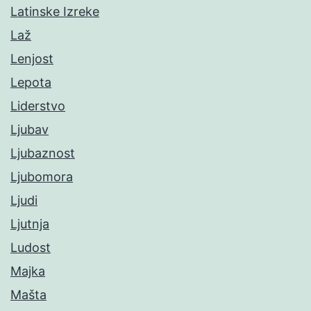
Latinske Izreke
Laž
Lenjost
Lepota
Liderstvo
Ljubav
Ljubaznost
Ljubomora
Ljudi
Ljutnja
Ludost
Majka
Mašta