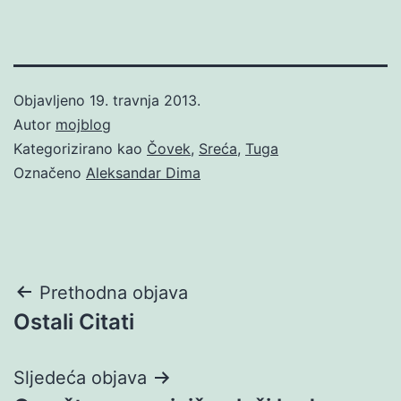
Objavljeno
19. travnja 2013.
Autor
mojblog
Kategorizirano kao
Čovek
,
Sreća
,
Tuga
Označeno
Aleksandar Dima
Navigacija
Prethodna objava
Ostali Citati
objava
Sljedeća objava