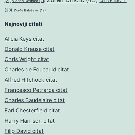
Čarls Bukovski
(21)
Vladan Desnica
(21)
(23)
Đorđe Balašević
(19)
Najnoviji citati
Alicia Keys citat
Donald Krause citat
Chris Wright citat
Charles de Foucauld citat
Alfred Hitchock citat
Francesco Petrarca citat
Charles Baudelaire citat
Earl Chesterfield citat
Harry Harrison citat
Filip David citat