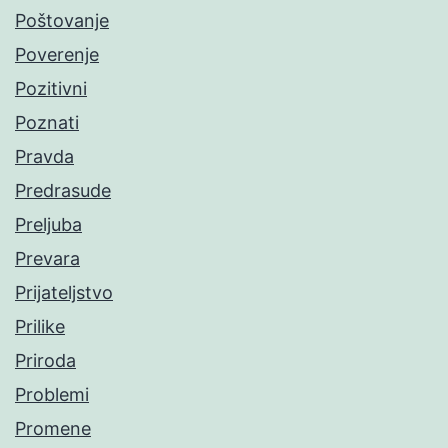
Poštovanje
Poverenje
Pozitivni
Poznati
Pravda
Predrasude
Preljuba
Prevara
Prijateljstvo
Prilike
Priroda
Problemi
Promene