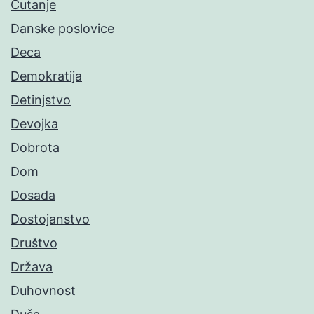
Ćutanje
Danske poslovice
Deca
Demokratija
Detinjstvo
Devojka
Dobrota
Dom
Dosada
Dostojanstvo
Društvo
Država
Duhovnost