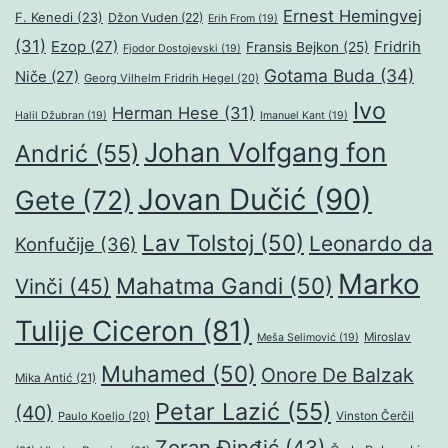
Ernest Hemingvej
F. Kenedi
(23)
Džon Vuden
(22)
Erih From
(19)
(31)
Ezop
(27)
Fridrih
Fransis Bejkon
(25)
Fjodor Dostojevski
(19)
Gotama Buda
(34)
Niče
(27)
Georg Vilhelm Fridrih Hegel
(20)
Ivo
Herman Hese
(31)
Halil Džubran
(19)
Imanuel Kant
(19)
Johan Volfgang fon
Andrić
(55)
Jovan Dučić
(90)
Gete
(72)
Lav Tolstoj
(50)
Leonardo da
Konfučije
(36)
Marko
Mahatma Gandi
(50)
Vinči
(45)
Tulije Ciceron
(81)
Miroslav
Meša Selimović
(19)
Muhamed
(50)
Onore De Balzak
Mika Antić
(21)
Petar Lazić
(55)
(40)
Paulo Koeljo
(20)
Vinston Čerčil
Zoran Đinđić
(43)