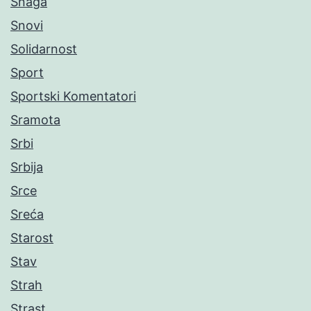
Snaga
Snovi
Solidarnost
Sport
Sportski Komentatori
Sramota
Srbi
Srbija
Srce
Sreća
Starost
Stav
Strah
Strast