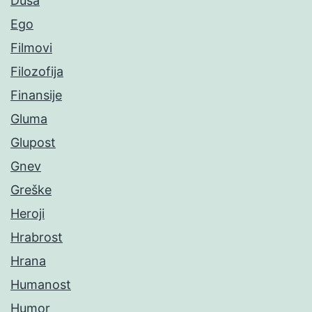
Duša
Ego
Filmovi
Filozofija
Finansije
Gluma
Glupost
Gnev
Greške
Heroji
Hrabrost
Hrana
Humanost
Humor