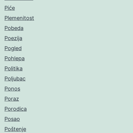
Piće
Plemenitost
Pobeda
Poezija
Pogled
Pohlepa
Politika
Poljubac
Ponos
Poraz
Porodica
Posao
Poštenje