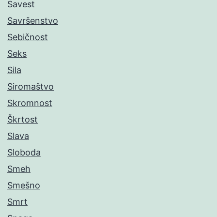
Savest
Savršenstvo
Sebičnost
Seks
Sila
Siromaštvo
Skromnost
Škrtost
Slava
Sloboda
Smeh
Smešno
Smrt