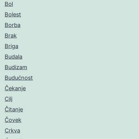
Bol
Bolest
Borba
Brak
Briga
Budala
Budizam
Budućnost
Čekanje
Cilj
Čitanje
Čovek
Crkva