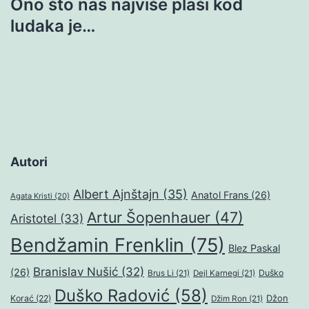
Ono što nas najviše plaši kod
ludaka je…
Autori
Albert Ajnštajn
(35)
Anatol Frans
(26)
Agata Kristi
(20)
Artur Šopenhauer
(47)
Aristotel
(33)
Bendžamin Frenklin
(75)
Blez Paskal
Branislav Nušić
(32)
(26)
Duško
Brus Li
(21)
Dejl Karnegi
(21)
Duško Radović
(58)
Džon
Korać
(22)
Džim Ron
(21)