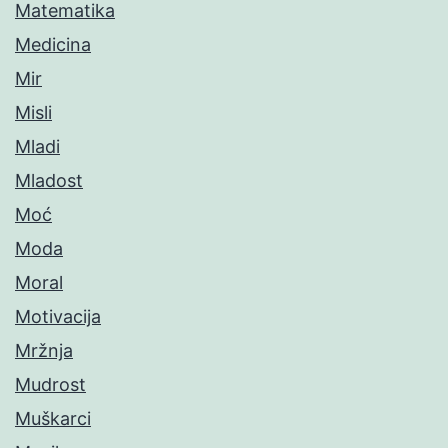
Matematika
Medicina
Mir
Misli
Mladi
Mladost
Moć
Moda
Moral
Motivacija
Mržnja
Mudrost
Muškarci