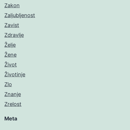
Zakon
Zaljubljenost
Zavist
Zdravlje
Želje
Žene
Život
Životinje
Zlo
Znanje
Zrelost
Meta