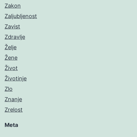
Zakon
Zaljubljenost
Zavist
Zdravlje
Želje
Žene
Život
Životinje
Zlo
Znanje
Zrelost
Meta