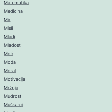
Matematika
Medicina
Mir
Misli
Mladi
Mladost
Moć
Moda
Moral
Motivacija
Mržnja
Mudrost
Muškarci