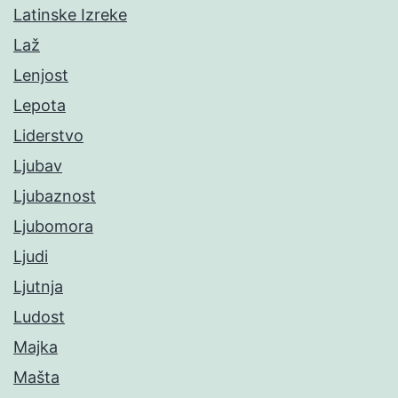
Latinske Izreke
Laž
Lenjost
Lepota
Liderstvo
Ljubav
Ljubaznost
Ljubomora
Ljudi
Ljutnja
Ludost
Majka
Mašta