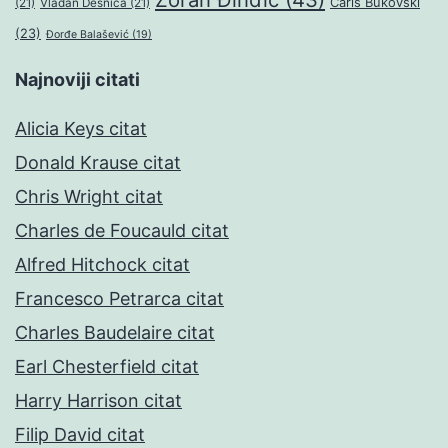
Čarls Bukovski
(21)
Vladan Desnica
(21)
(23)
Đorđe Balašević
(19)
Najnoviji citati
Alicia Keys citat
Donald Krause citat
Chris Wright citat
Charles de Foucauld citat
Alfred Hitchock citat
Francesco Petrarca citat
Charles Baudelaire citat
Earl Chesterfield citat
Harry Harrison citat
Filip David citat