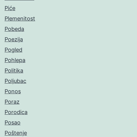
Piće
Plemenitost
Pobeda
Poezija
Pogled
Pohlepa
Politika
Poljubac
Ponos
Poraz
Porodica
Posao
Poštenje