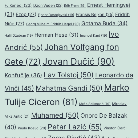
Ernest Hemingvej
F. Kenedi
(23)
Džon Vuden
(22)
Erih From
(19)
(31)
Ezop
(27)
Fridrih
Fransis Bejkon
(25)
Fjodor Dostojevski
(19)
Gotama Buda
(34)
Niče
(27)
Georg Vilhelm Fridrih Hegel
(20)
Ivo
Herman Hese
(31)
Halil Džubran
(19)
Imanuel Kant
(19)
Johan Volfgang fon
Andrić
(55)
Jovan Dučić
(90)
Gete
(72)
Lav Tolstoj
(50)
Leonardo da
Konfučije
(36)
Marko
Mahatma Gandi
(50)
Vinči
(45)
Tulije Ciceron
(81)
Miroslav
Meša Selimović
(19)
Muhamed
(50)
Onore De Balzak
Mika Antić
(21)
Petar Lazić
(55)
(40)
Paulo Koeljo
(20)
Vinston Čerčil
Zoran Đinđić
(43)