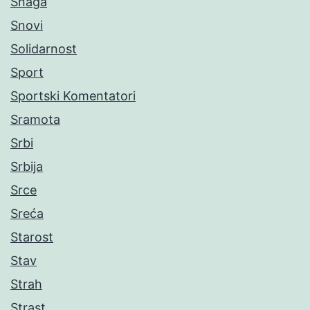
Snaga
Snovi
Solidarnost
Sport
Sportski Komentatori
Sramota
Srbi
Srbija
Srce
Sreća
Starost
Stav
Strah
Strast