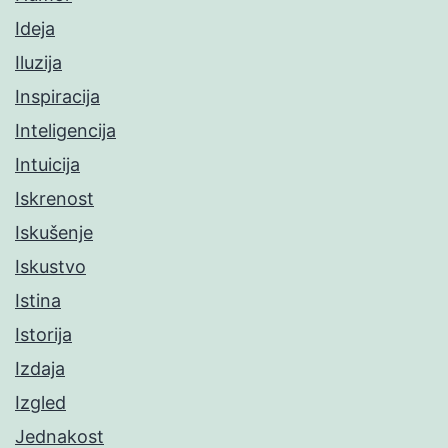
Ideja
Iluzija
Inspiracija
Inteligencija
Intuicija
Iskrenost
Iskušenje
Iskustvo
Istina
Istorija
Izdaja
Izgled
Jednakost