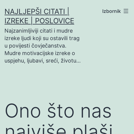
Preskoči
NAJLJEPŠI CITATI |
Izbornik
na
IZREKE | POSLOVICE
sadržaj
Najzanimljiviji citati i mudre
izreke ljudi koji su ostavili trag
u povijesti čovječanstva.
Mudre motivacijske izreke o
uspjehu, ljubavi, sreći, životu…
Ono što nas
najviše plaši