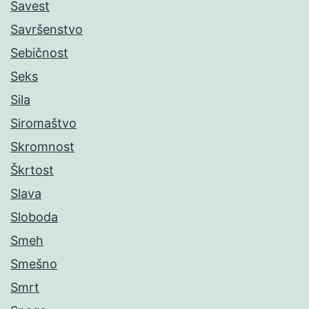
Savest
Savršenstvo
Sebičnost
Seks
Sila
Siromaštvo
Skromnost
Škrtost
Slava
Sloboda
Smeh
Smešno
Smrt