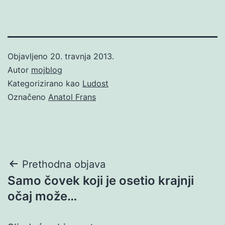
Objavljeno
20. travnja 2013.
Autor
mojblog
Kategorizirano kao
Ludost
Označeno
Anatol Frans
Navigacija
Prethodna objava
Samo čovek koji je osetio krajnji
objava
očaj može…