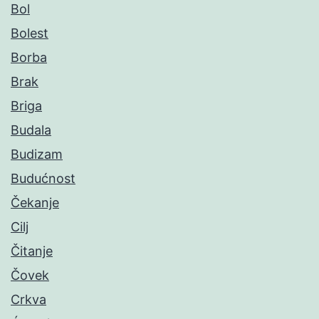
Bol
Bolest
Borba
Brak
Briga
Budala
Budizam
Budućnost
Čekanje
Cilj
Čitanje
Čovek
Crkva