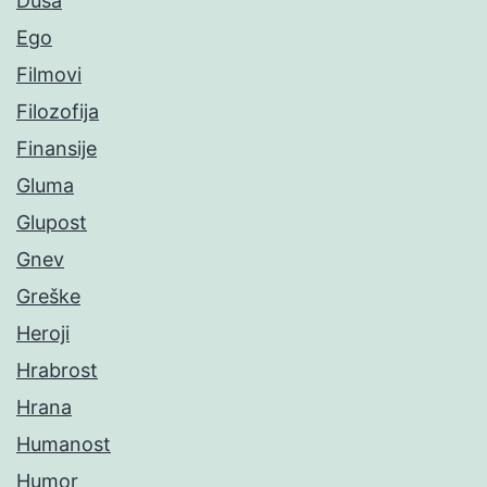
Duša
Ego
Filmovi
Filozofija
Finansije
Gluma
Glupost
Gnev
Greške
Heroji
Hrabrost
Hrana
Humanost
Humor