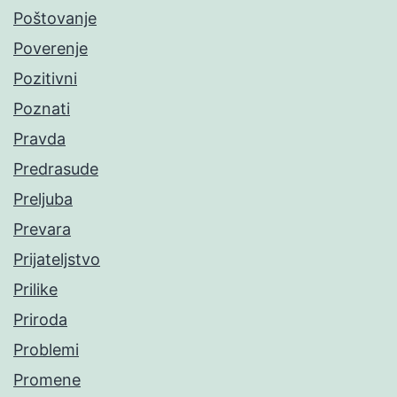
Poštovanje
Poverenje
Pozitivni
Poznati
Pravda
Predrasude
Preljuba
Prevara
Prijateljstvo
Prilike
Priroda
Problemi
Promene