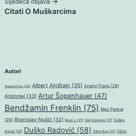
Sljedeća objava
Citati O Muškarcima
Autori
Albert Ajnštajn
(35)
Anatol Frans
(26)
Agata Kristi
(20)
Artur Šopenhauer
(47)
Aristotel
(33)
Bendžamin Frenklin
(75)
Blez Paskal
Branislav Nušić
(32)
(26)
Duško
Brus Li
(21)
Dejl Karnegi
(21)
Duško Radović
(58)
Džon
Korać
(22)
Džim Ron
(21)