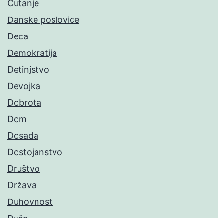
Ćutanje
Danske poslovice
Deca
Demokratija
Detinjstvo
Devojka
Dobrota
Dom
Dosada
Dostojanstvo
Društvo
Država
Duhovnost