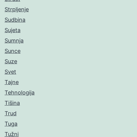
Strpljenje
Sudbina
Sujeta
Sumnja
Sunce
Suze
Svet
Tajne
Tehnologija
Tišina
Trud
Tuga
Tužni