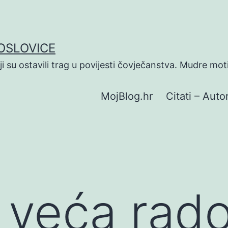
POSLOVICE
koji su ostavili trag u povijesti čovječanstva. Mudre mot
MojBlog.hr
Citati – Autor
e veća rados