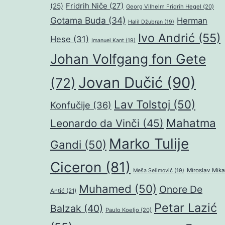
Fridrih Niče
(27)
(25)
Georg Vilhelm Fridrih Hegel
(20)
Gotama Buda
(34)
Herman
Halil Džubran
(19)
Ivo Andrić
(55)
Hese
(31)
Imanuel Kant
(19)
Johan Volfgang fon Gete
Jovan Dučić
(90)
(72)
Lav Tolstoj
(50)
Konfučije
(36)
Mahatma
Leonardo da Vinči
(45)
Marko Tulije
Gandi
(50)
Ciceron
(81)
Miroslav Mika
Meša Selimović
(19)
Muhamed
(50)
Onore De
Antić
(21)
Petar Lazić
Balzak
(40)
Paulo Koeljo
(20)