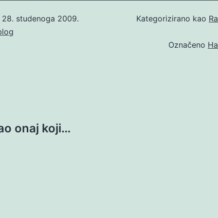
o
28. studenoga 2009.
Kategorizirano kao
Ra
blog
Označeno
Ha
ao onaj koji…