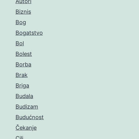
Autori
Biznis
Bog
Bogatstvo
Bol
Bolest
Borba
Brak
Briga
Budala
Budizam
Budućnost
Čekanje
Cilj