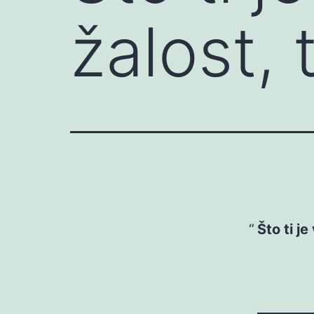
žalost, 
Što ti je