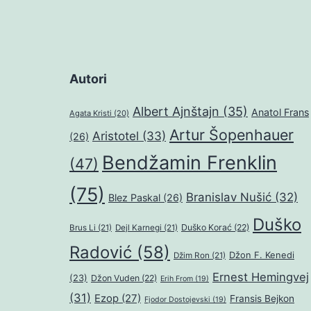
Autori
Albert Ajnštajn
(35)
Anatol Frans
Agata Kristi
(20)
Artur Šopenhauer
Aristotel
(33)
(26)
Bendžamin Frenklin
(47)
(75)
Branislav Nušić
(32)
Blez Paskal
(26)
Duško
Duško Korać
(22)
Brus Li
(21)
Dejl Karnegi
(21)
Radović
(58)
Džon F. Kenedi
Džim Ron
(21)
Ernest Hemingvej
(23)
Džon Vuden
(22)
Erih From
(19)
(31)
Ezop
(27)
Fransis Bejkon
Fjodor Dostojevski
(19)