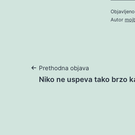
Objavljen
Autor
moj
Navigacija
Prethodna objava
Niko ne uspeva tako brzo k
objava