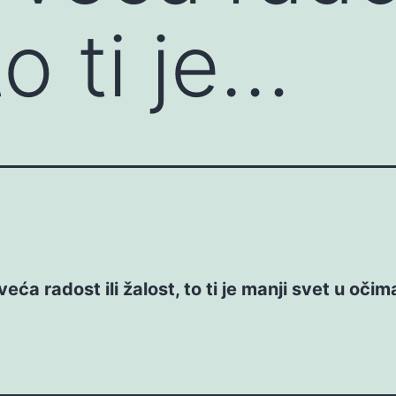
to ti je…
 veća radost ili žalost, to ti je manji svet u očim