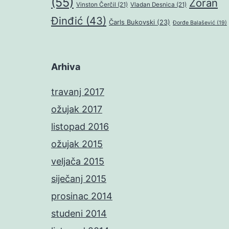
(55)
Zoran
Vinston Čerčil
(21)
Vladan Desnica
(21)
Đinđić
(43)
Čarls Bukovski
(23)
Đorđe Balašević
(19)
Arhiva
travanj 2017
ožujak 2017
listopad 2016
ožujak 2015
veljača 2015
siječanj 2015
prosinac 2014
studeni 2014