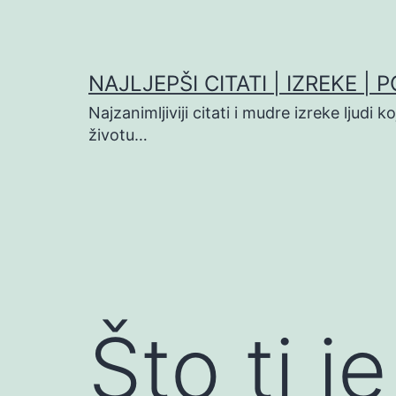
Preskoči
na
sadržaj
NAJLJEPŠI CITATI | IZREKE | 
Najzanimljiviji citati i mudre izreke ljudi 
životu…
Što ti j