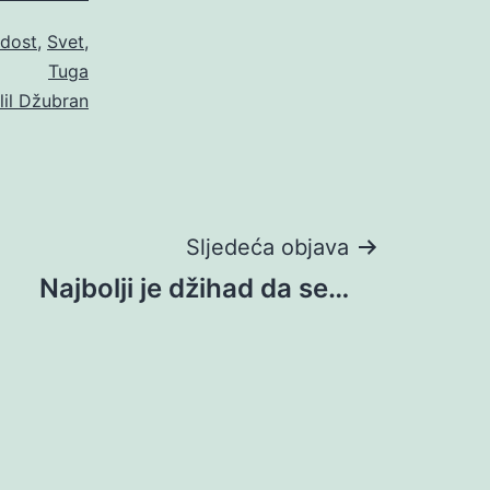
dost
,
Svet
,
Tuga
lil Džubran
Sljedeća objava
Najbolji je džihad da se…