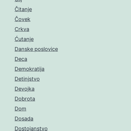
Čitanje
Čovek
Crkva
Ćutanje
Danske poslovice
Deca
Demokratija
Detinjstvo
Devojka
Dobrota
Dom
Dosada
Dostojanstvo