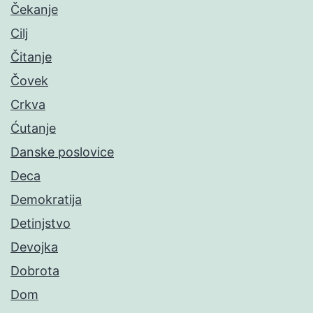
Čekanje
Cilj
Čitanje
Čovek
Crkva
Ćutanje
Danske poslovice
Deca
Demokratija
Detinjstvo
Devojka
Dobrota
Dom