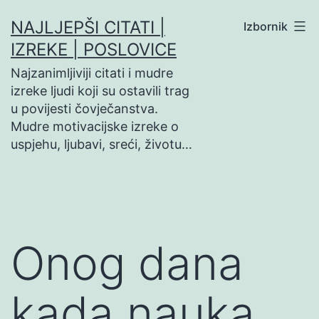
Preskoči
NAJLJEPŠI CITATI |
Izbornik
na
IZREKE | POSLOVICE
sadržaj
Najzanimljiviji citati i mudre
izreke ljudi koji su ostavili trag
u povijesti čovječanstva.
Mudre motivacijske izreke o
uspjehu, ljubavi, sreći, životu…
Onog dana
kada nauka