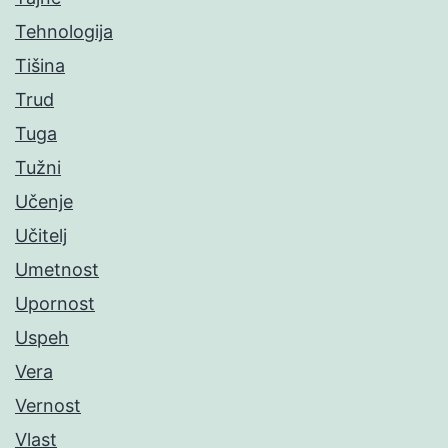
Tehnologija
Tišina
Trud
Tuga
Tužni
Učenje
Učitelj
Umetnost
Upornost
Uspeh
Vera
Vernost
Vlast