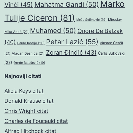
Marko
Mahatma Gandi
(50)
Vinči
(45)
Tulije Ciceron
(81)
Miroslav
Meša Selimović
(19)
Muhamed
(50)
Onore De Balzak
Mika Antić
(21)
Petar Lazić
(55)
(40)
Paulo Koeljo
(20)
Vinston Čerčil
Zoran Đinđić
(43)
Čarls Bukovski
(21)
Vladan Desnica
(21)
(23)
Đorđe Balašević
(19)
Najnoviji citati
Alicia Keys citat
Donald Krause citat
Chris Wright citat
Charles de Foucauld citat
Alfred Hitchock citat