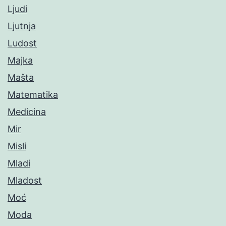
Ljudi
Ljutnja
Ludost
Majka
Mašta
Matematika
Medicina
Mir
Misli
Mladi
Mladost
Moć
Moda