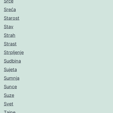
Srce
Sreća
Starost
Stav
Strah
Strast
Strpljenje
Sudbina
Sujeta
Sumnja
Sunce
Suze
Svet
Tajne