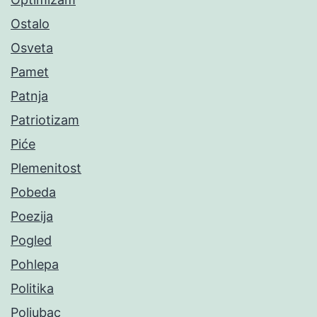
Ostalo
Osveta
Pamet
Patnja
Patriotizam
Piće
Plemenitost
Pobeda
Poezija
Pogled
Pohlepa
Politika
Poljubac