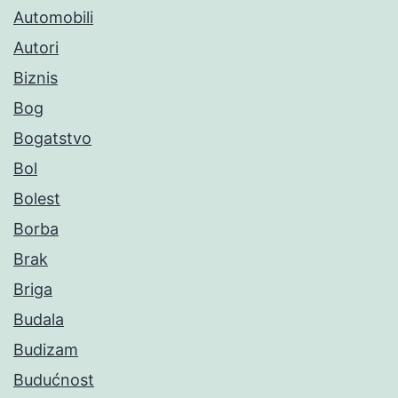
Automobili
Autori
Biznis
Bog
Bogatstvo
Bol
Bolest
Borba
Brak
Briga
Budala
Budizam
Budućnost