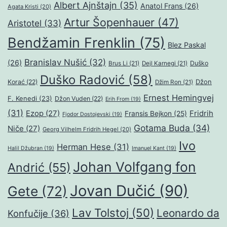
Albert Ajnštajn
(35)
Anatol Frans
(26)
Agata Kristi
(20)
Artur Šopenhauer
(47)
Aristotel
(33)
Bendžamin Frenklin
(75)
Blez Paskal
Branislav Nušić
(32)
(26)
Duško
Brus Li
(21)
Dejl Karnegi
(21)
Duško Radović
(58)
Džon
Korać
(22)
Džim Ron
(21)
Ernest Hemingvej
F. Kenedi
(23)
Džon Vuden
(22)
Erih From
(19)
(31)
Ezop
(27)
Fridrih
Fransis Bejkon
(25)
Fjodor Dostojevski
(19)
Gotama Buda
(34)
Niče
(27)
Georg Vilhelm Fridrih Hegel
(20)
Ivo
Herman Hese
(31)
Halil Džubran
(19)
Imanuel Kant
(19)
Johan Volfgang fon
Andrić
(55)
Jovan Dučić
(90)
Gete
(72)
Lav Tolstoj
(50)
Leonardo da
Konfučije
(36)