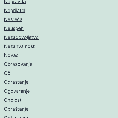
Nepravda
Neprijatelji
Nesreća
Neuspeh
Nezadovoljstvo
Nezahvalnost
Novac
Obrazovanje
Oči
Odrastanje
Ogovaranje
Oholost
Opraštanje
Optimizam