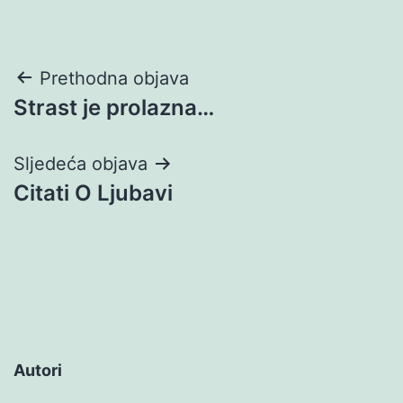
Navigacija
Prethodna objava
Strast je prolazna…
objava
Sljedeća objava
Citati O Ljubavi
Autori