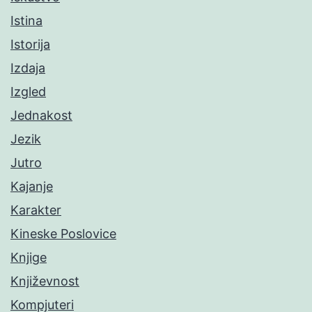
Istina
Istorija
Izdaja
Izgled
Jednakost
Jezik
Jutro
Kajanje
Karakter
Kineske Poslovice
Knjige
Književnost
Kompjuteri