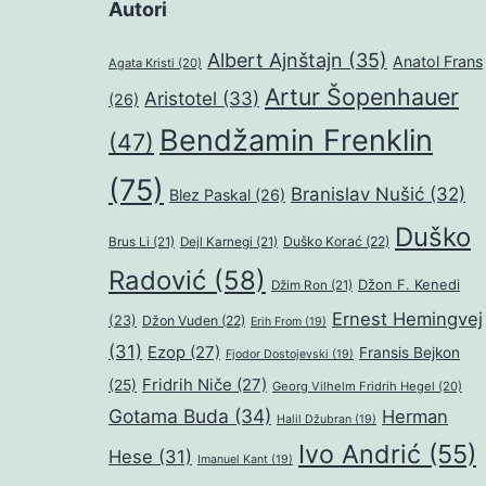
Autori
Albert Ajnštajn
(35)
Anatol Frans
Agata Kristi
(20)
Artur Šopenhauer
Aristotel
(33)
(26)
Bendžamin Frenklin
(47)
(75)
Branislav Nušić
(32)
Blez Paskal
(26)
Duško
Duško Korać
(22)
Brus Li
(21)
Dejl Karnegi
(21)
Radović
(58)
Džon F. Kenedi
Džim Ron
(21)
Ernest Hemingvej
(23)
Džon Vuden
(22)
Erih From
(19)
(31)
Ezop
(27)
Fransis Bejkon
Fjodor Dostojevski
(19)
Fridrih Niče
(27)
(25)
Georg Vilhelm Fridrih Hegel
(20)
Gotama Buda
(34)
Herman
Halil Džubran
(19)
Ivo Andrić
(55)
Hese
(31)
Imanuel Kant
(19)