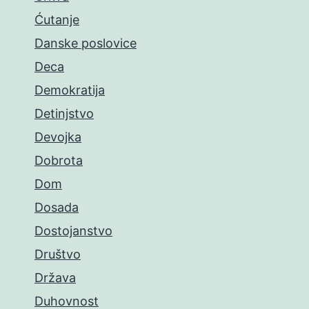
Ćutanje
Danske poslovice
Deca
Demokratija
Detinjstvo
Devojka
Dobrota
Dom
Dosada
Dostojanstvo
Društvo
Država
Duhovnost