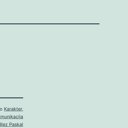
ao
Karakter
,
munikacija
Blez Paskal