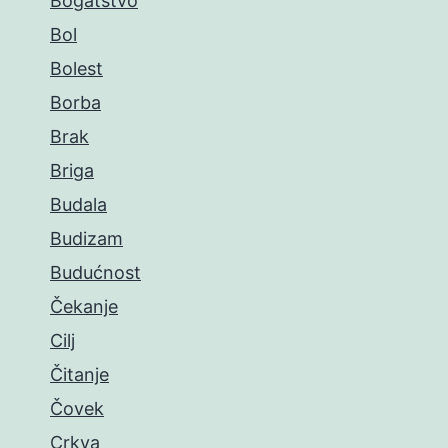
Bogatstvo
Bol
Bolest
Borba
Brak
Briga
Budala
Budizam
Budućnost
Čekanje
Cilj
Čitanje
Čovek
Crkva