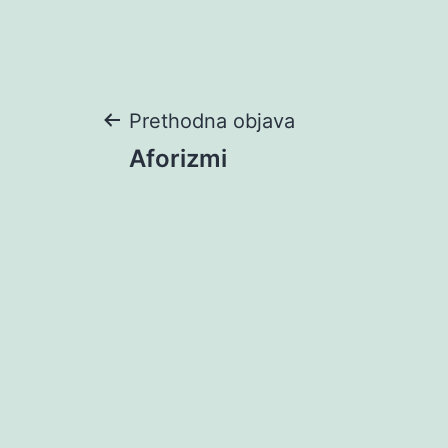
Navigacija
Prethodna objava
Aforizmi
objava