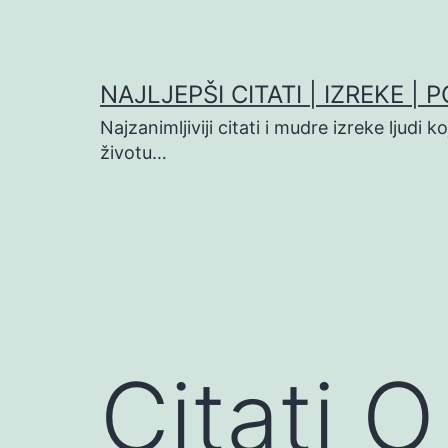
Preskoči
na
sadržaj
NAJLJEPŠI CITATI | IZREKE | 
Najzanimljiviji citati i mudre izreke ljudi 
životu…
Citati 