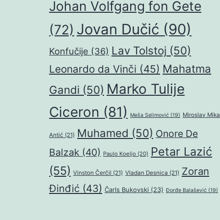
Johan Volfgang fon Gete
Jovan Dučić
(90)
(72)
Lav Tolstoj
(50)
Konfučije
(36)
Mahatma
Leonardo da Vinči
(45)
Marko Tulije
Gandi
(50)
Ciceron
(81)
Miroslav Mika
Meša Selimović
(19)
Muhamed
(50)
Onore De
Antić
(21)
Petar Lazić
Balzak
(40)
Paulo Koeljo
(20)
(55)
Zoran
Vinston Čerčil
(21)
Vladan Desnica
(21)
Đinđić
(43)
Čarls Bukovski
(23)
Đorđe Balašević
(19)