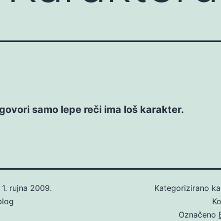
govori samo lepe reči ima loš karakter.
o
1. rujna 2009.
Kategorizirano k
blog
Ko
Označeno