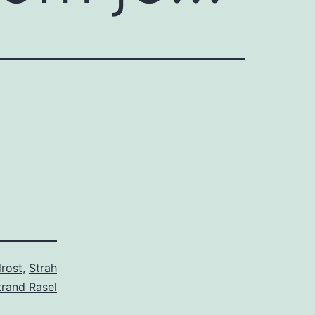
rost
,
Strah
trand Rasel