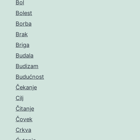
Bol
Bolest
Borba
Brak
Briga
Budala
Budizam
Budućnost
Čekanje
Cilj
Čitanje
Čovek
Crkva