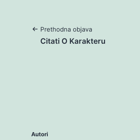
Navigacija
Prethodna objava
Citati O Karakteru
objava
Autori