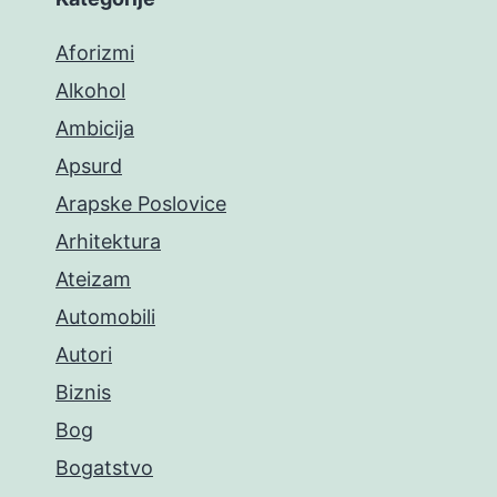
Aforizmi
Alkohol
Ambicija
Apsurd
Arapske Poslovice
Arhitektura
Ateizam
Automobili
Autori
Biznis
Bog
Bogatstvo