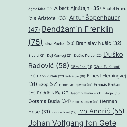
Albert Ajnštajn
(35)
Anatol Frans
Agata Kristi
(20)
Artur Šopenhauer
Aristotel
(33)
(26)
Bendžamin Frenklin
(47)
(75)
Branislav Nušić
(32)
Blez Paskal
(26)
Duško
Duško Korać
(22)
Brus Li
(21)
Dejl Karnegi
(21)
Radović
(58)
Džon F. Kenedi
Džim Ron
(21)
Ernest Hemingvej
(23)
Džon Vuden
(22)
Erih From
(19)
(31)
Ezop
(27)
Fransis Bejkon
Fjodor Dostojevski
(19)
Fridrih Niče
(27)
(25)
Georg Vilhelm Fridrih Hegel
(20)
Gotama Buda
(34)
Herman
Halil Džubran
(19)
Ivo Andrić
(55)
Hese
(31)
Imanuel Kant
(19)
Johan Volfgang fon Gete