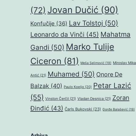
Jovan Dučić
(90)
(72)
Lav Tolstoj
(50)
Konfučije
(36)
Mahatma
Leonardo da Vinči
(45)
Marko Tulije
Gandi
(50)
Ciceron
(81)
Miroslav Mika
Meša Selimović
(19)
Muhamed
(50)
Onore De
Antić
(21)
Petar Lazić
Balzak
(40)
Paulo Koeljo
(20)
(55)
Zoran
Vinston Čerčil
(21)
Vladan Desnica
(21)
Đinđić
(43)
Čarls Bukovski
(23)
Đorđe Balašević
(19)
Arhiva