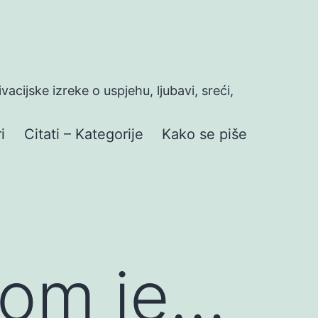
ivacijske izreke o uspjehu, ljubavi, sreći,
i
Citati – Kategorije
Kako se piše
hom je…