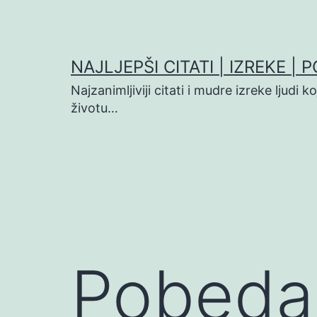
Preskoči
na
sadržaj
NAJLJEPŠI CITATI | IZREKE | 
Najzanimljiviji citati i mudre izreke ljudi 
životu…
Pobeda