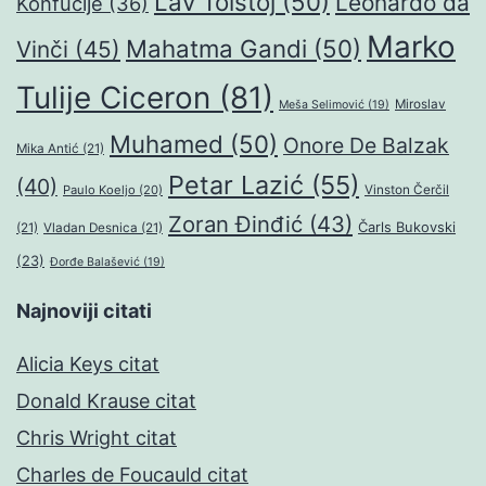
Lav Tolstoj
(50)
Leonardo da
Konfučije
(36)
Marko
Mahatma Gandi
(50)
Vinči
(45)
Tulije Ciceron
(81)
Miroslav
Meša Selimović
(19)
Muhamed
(50)
Onore De Balzak
Mika Antić
(21)
Petar Lazić
(55)
(40)
Paulo Koeljo
(20)
Vinston Čerčil
Zoran Đinđić
(43)
Čarls Bukovski
(21)
Vladan Desnica
(21)
(23)
Đorđe Balašević
(19)
Najnoviji citati
Alicia Keys citat
Donald Krause citat
Chris Wright citat
Charles de Foucauld citat