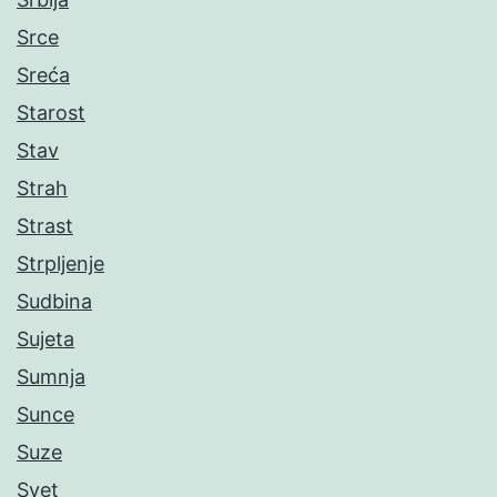
Srce
Sreća
Starost
Stav
Strah
Strast
Strpljenje
Sudbina
Sujeta
Sumnja
Sunce
Suze
Svet