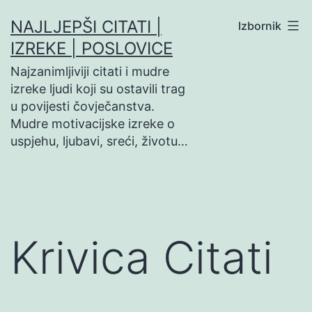
Preskoči
NAJLJEPŠI CITATI |
Izbornik
na
IZREKE | POSLOVICE
sadržaj
Najzanimljiviji citati i mudre
izreke ljudi koji su ostavili trag
u povijesti čovječanstva.
Mudre motivacijske izreke o
uspjehu, ljubavi, sreći, životu…
Krivica Citati