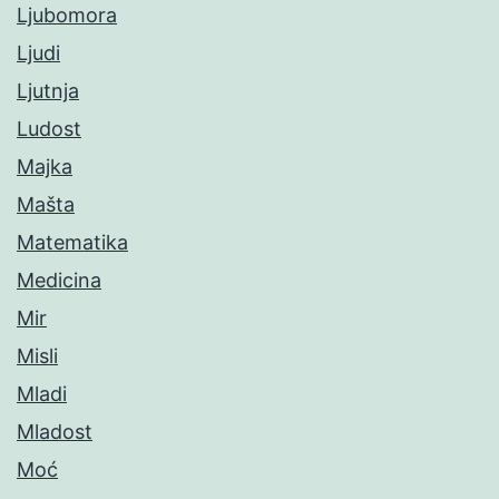
Ljubomora
Ljudi
Ljutnja
Ludost
Majka
Mašta
Matematika
Medicina
Mir
Misli
Mladi
Mladost
Moć