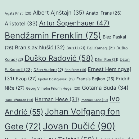
Albert Ajnštajn
(35)
Anatol Frans
(26)
Agata Kristi
(20)
Artur Šopenhauer
(47)
Aristotel
(33)
Bendžamin Frenklin
(75)
Blez Paskal
Branislav Nušić
(32)
(26)
Duško
Brus Li
(21)
Dejl Karnegi
(21)
Duško Radović
(58)
Džon
Korać
(22)
Džim Ron
(21)
Ernest Hemingvej
F. Kenedi
(23)
Džon Vuden
(22)
Erih From
(19)
(31)
Ezop
(27)
Fridrih
Fransis Bejkon
(25)
Fjodor Dostojevski
(19)
Gotama Buda
(34)
Niče
(27)
Georg Vilhelm Fridrih Hegel
(20)
Ivo
Herman Hese
(31)
Halil Džubran
(19)
Imanuel Kant
(19)
Johan Volfgang fon
Andrić
(55)
Jovan Dučić
(90)
Gete
(72)