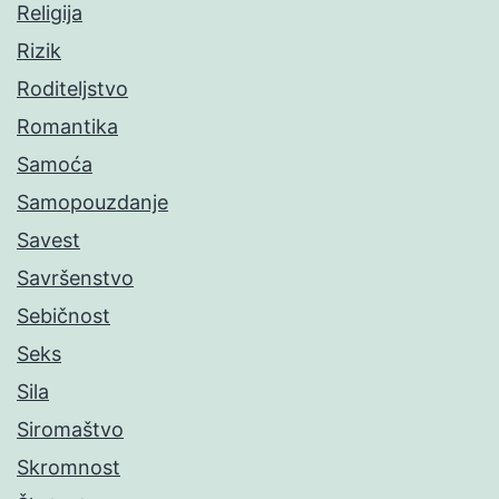
Religija
Rizik
Roditeljstvo
Romantika
Samoća
Samopouzdanje
Savest
Savršenstvo
Sebičnost
Seks
Sila
Siromaštvo
Skromnost