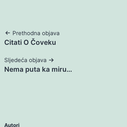
Navigacija
Prethodna objava
Citati O Čoveku
objava
Sljedeća objava
Nema puta ka miru…
Autori