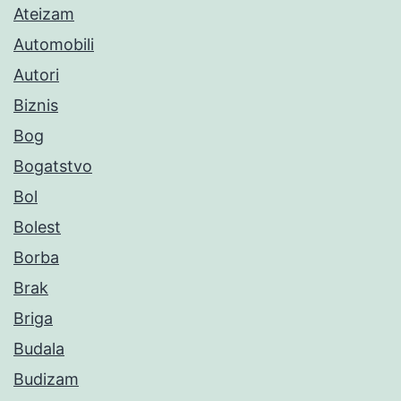
Ateizam
Automobili
Autori
Biznis
Bog
Bogatstvo
Bol
Bolest
Borba
Brak
Briga
Budala
Budizam