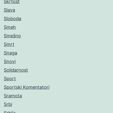
Škrtost
Slava
Sloboda
Smeh
Smešno
Smrt
Snaga
Snovi
Solidarnost
Sport
Sportski Komentatori
Sramota
Srbi
Srbija