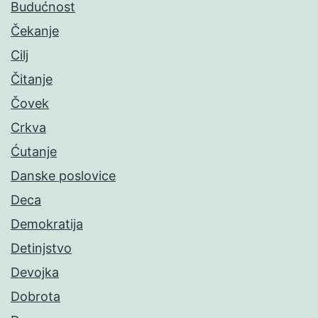
Budućnost
Čekanje
Cilj
Čitanje
Čovek
Crkva
Ćutanje
Danske poslovice
Deca
Demokratija
Detinjstvo
Devojka
Dobrota