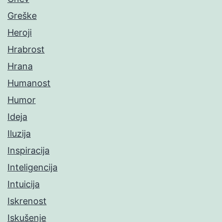
Greške
Heroji
Hrabrost
Hrana
Humanost
Humor
Ideja
Iluzija
Inspiracija
Inteligencija
Intuicija
Iskrenost
Iskušenje