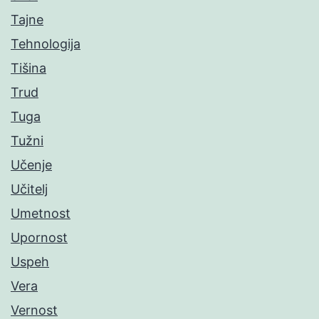
Tajne
Tehnologija
Tišina
Trud
Tuga
Tužni
Učenje
Učitelj
Umetnost
Upornost
Uspeh
Vera
Vernost