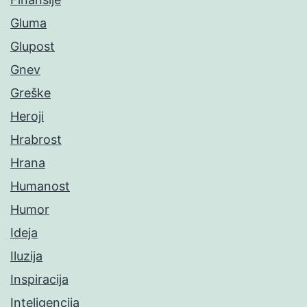
Gluma
Glupost
Gnev
Greške
Heroji
Hrabrost
Hrana
Humanost
Humor
Ideja
Iluzija
Inspiracija
Inteligencija