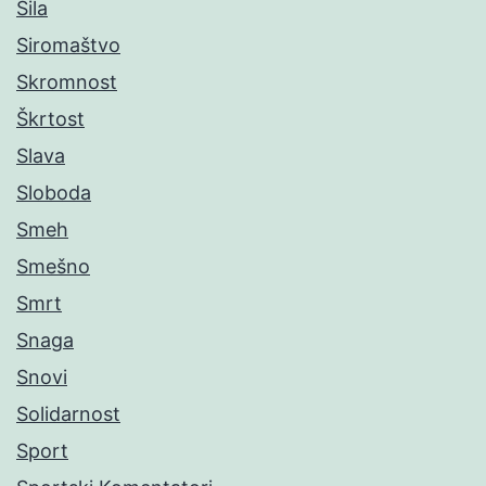
Sila
Siromaštvo
Skromnost
Škrtost
Slava
Sloboda
Smeh
Smešno
Smrt
Snaga
Snovi
Solidarnost
Sport