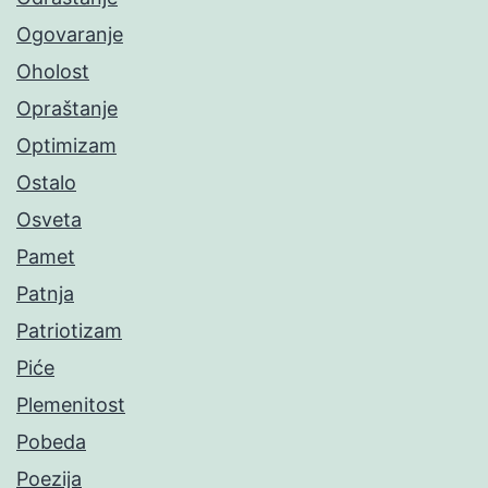
Ogovaranje
Oholost
Opraštanje
Optimizam
Ostalo
Osveta
Pamet
Patnja
Patriotizam
Piće
Plemenitost
Pobeda
Poezija