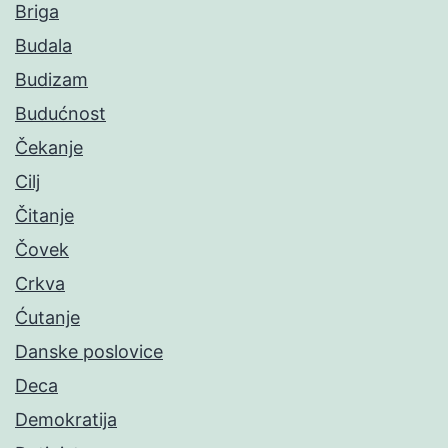
Briga
Budala
Budizam
Budućnost
Čekanje
Cilj
Čitanje
Čovek
Crkva
Ćutanje
Danske poslovice
Deca
Demokratija