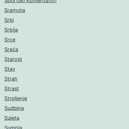
Sportski Komentatori
Sramota
Srbi
Srbija
Srce
Sreća
Starost
Stav
Strah
Strast
Strpljenje
Sudbina
Sujeta
Sumnja