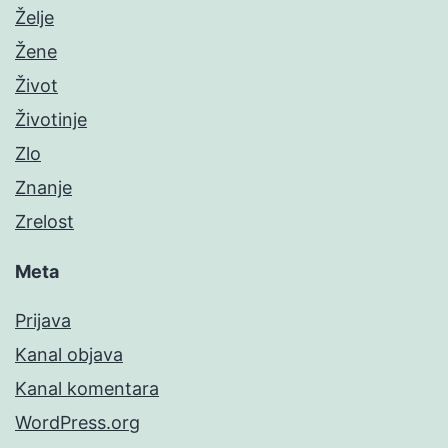
Želje
Žene
Život
Životinje
Zlo
Znanje
Zrelost
Meta
Prijava
Kanal objava
Kanal komentara
WordPress.org