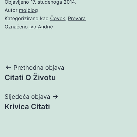
Objavljeno
17. studenoga 2014.
Autor
mojblog
Kategorizirano kao
Čovek
,
Prevara
Označeno
Ivo Andrić
Navigacija
Prethodna objava
Citati O Životu
objava
Sljedeća objava
Krivica Citati