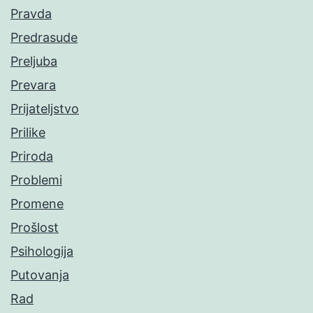
Pravda
Predrasude
Preljuba
Prevara
Prijateljstvo
Prilike
Priroda
Problemi
Promene
Prošlost
Psihologija
Putovanja
Rad