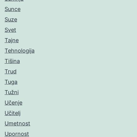
Sunce
Suze
Svet
Tajne
Tehnologija
Tišina
Trud
Tuga
Tužni
Učenje
Učitelj
Umetnost
Upornost