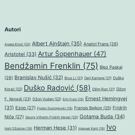
Autori
Albert Ajnštajn
(35)
Anatol Frans
(26)
Agata Kristi
(20)
Artur Šopenhauer
(47)
Aristotel
(33)
Bendžamin Frenklin
(75)
Blez Paskal
Branislav Nušić
(32)
(26)
Duško
Brus Li
(21)
Dejl Karnegi
(21)
Duško Radović
(58)
Džon
Korać
(22)
Džim Ron
(21)
Ernest Hemingvej
F. Kenedi
(23)
Džon Vuden
(22)
Erih From
(19)
(31)
Ezop
(27)
Fridrih
Fransis Bejkon
(25)
Fjodor Dostojevski
(19)
Gotama Buda
(34)
Niče
(27)
Georg Vilhelm Fridrih Hegel
(20)
Ivo
Herman Hese
(31)
Halil Džubran
(19)
Imanuel Kant
(19)