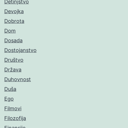
Detinjstvo
Devojka
Dobrota
Dom
Dosada
Dostojanstvo
Društvo
Država
Duhovnost
Duša
Ego
Filmovi
Filozofija
Finansije