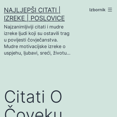
Preskoči
NAJLJEPŠI CITATI |
Izbornik
na
IZREKE | POSLOVICE
sadržaj
Najzanimljiviji citati i mudre
izreke ljudi koji su ostavili trag
u povijesti čovječanstva.
Mudre motivacijske izreke o
uspjehu, ljubavi, sreći, životu…
Citati O
Čoveku