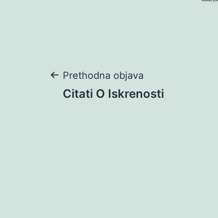
Navigacija
Prethodna objava
Citati O Iskrenosti
objava