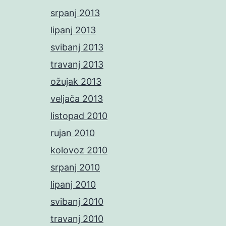
srpanj 2013
lipanj 2013
svibanj 2013
travanj 2013
ožujak 2013
veljača 2013
listopad 2010
rujan 2010
kolovoz 2010
srpanj 2010
lipanj 2010
svibanj 2010
travanj 2010