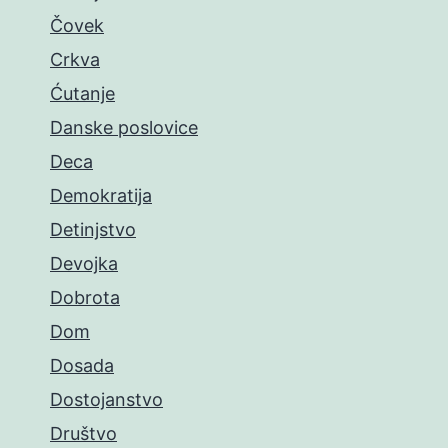
Čovek
Crkva
Ćutanje
Danske poslovice
Deca
Demokratija
Detinjstvo
Devojka
Dobrota
Dom
Dosada
Dostojanstvo
Društvo