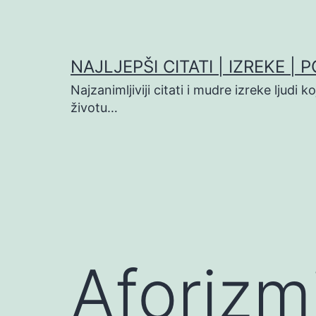
Preskoči
na
sadržaj
NAJLJEPŠI CITATI | IZREKE | 
Najzanimljiviji citati i mudre izreke ljudi 
životu…
Aforizm