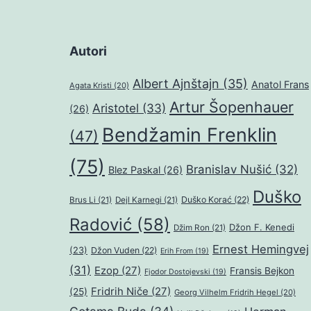
Autori
Albert Ajnštajn
(35)
Anatol Frans
Agata Kristi
(20)
Artur Šopenhauer
Aristotel
(33)
(26)
Bendžamin Frenklin
(47)
(75)
Branislav Nušić
(32)
Blez Paskal
(26)
Duško
Duško Korać
(22)
Brus Li
(21)
Dejl Karnegi
(21)
Radović
(58)
Džon F. Kenedi
Džim Ron
(21)
Ernest Hemingvej
(23)
Džon Vuden
(22)
Erih From
(19)
(31)
Ezop
(27)
Fransis Bejkon
Fjodor Dostojevski
(19)
Fridrih Niče
(27)
(25)
Georg Vilhelm Fridrih Hegel
(20)