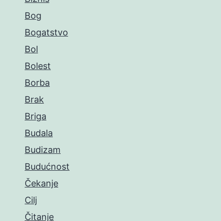
Bog
Bogatstvo
Bol
Bolest
Borba
Brak
Briga
Budala
Budizam
Budućnost
Čekanje
Cilj
Čitanje