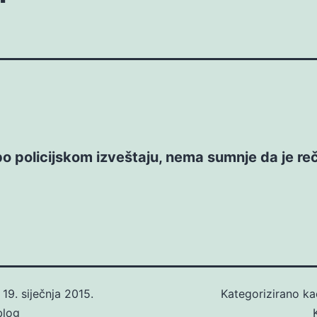
o policijskom izveštaju, nema sumnje da je re
o
19. siječnja 2015.
Kategorizirano k
blog