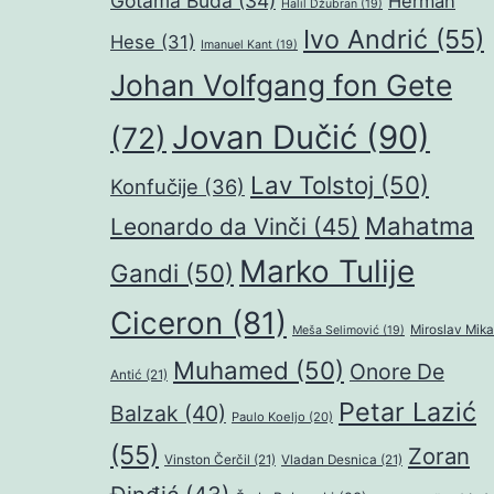
Gotama Buda
(34)
Herman
Halil Džubran
(19)
Ivo Andrić
(55)
Hese
(31)
Imanuel Kant
(19)
Johan Volfgang fon Gete
Jovan Dučić
(90)
(72)
Lav Tolstoj
(50)
Konfučije
(36)
Mahatma
Leonardo da Vinči
(45)
Marko Tulije
Gandi
(50)
Ciceron
(81)
Miroslav Mika
Meša Selimović
(19)
Muhamed
(50)
Onore De
Antić
(21)
Petar Lazić
Balzak
(40)
Paulo Koeljo
(20)
(55)
Zoran
Vinston Čerčil
(21)
Vladan Desnica
(21)