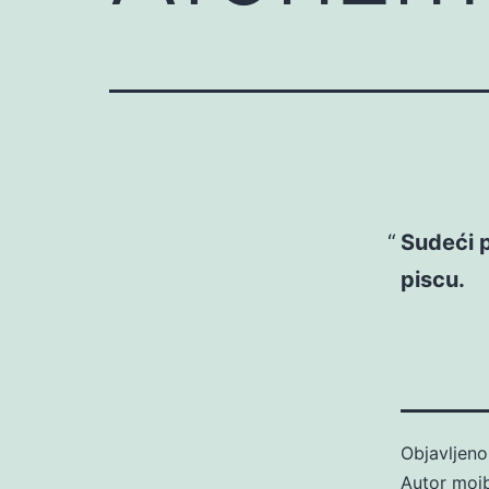
Sudeći p
piscu.
Objavljen
Autor
moj