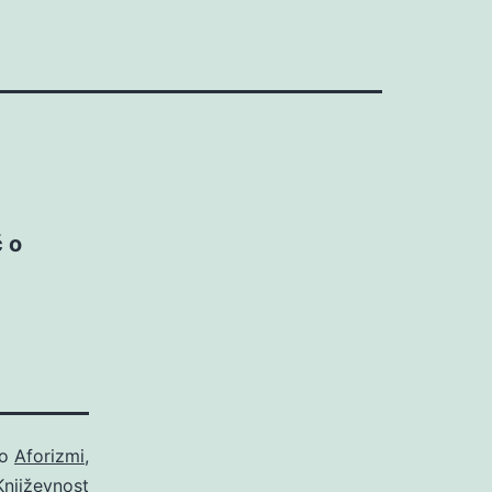
č o
ao
Aforizmi
,
Književnost