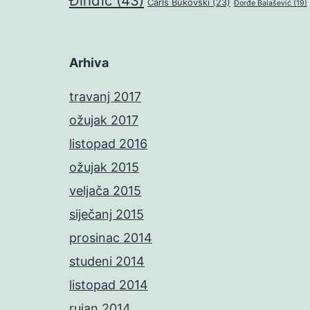
Đinđić
(43)
Čarls Bukovski
(23)
Đorđe Balašević
(19)
Arhiva
travanj 2017
ožujak 2017
listopad 2016
ožujak 2015
veljača 2015
siječanj 2015
prosinac 2014
studeni 2014
listopad 2014
rujan 2014