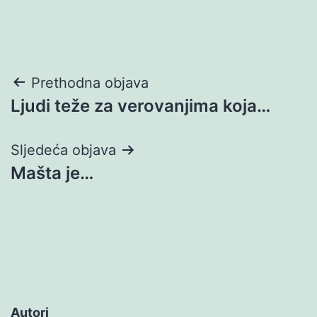
Navigacija
Prethodna objava
Ljudi teže za verovanjima koja…
objava
Sljedeća objava
Mašta je…
Autori