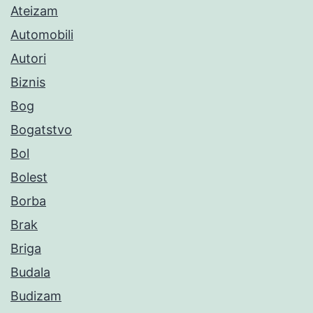
Ateizam
Automobili
Autori
Biznis
Bog
Bogatstvo
Bol
Bolest
Borba
Brak
Briga
Budala
Budizam