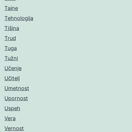
Tajne
Tehnologija
Tišina
Trud
Tuga
Tužni
Učenje
Učitelj
Umetnost
Upornost
Uspeh
Vera
Vernost