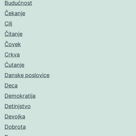
Budućnost
Čekanje
Cilj
Čitanje
Čovek
Crkva
Ćutanje
Danske poslovice
Deca
Demokratija
Detinjstvo
Devojka
Dobrota