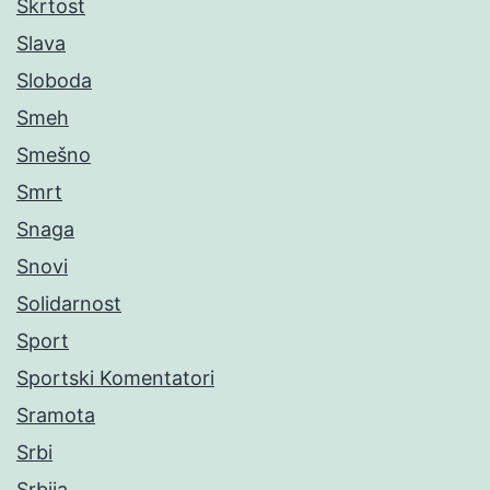
Škrtost
Slava
Sloboda
Smeh
Smešno
Smrt
Snaga
Snovi
Solidarnost
Sport
Sportski Komentatori
Sramota
Srbi
Srbija