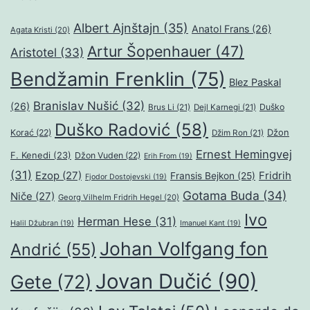
Albert Ajnštajn
(35)
Anatol Frans
(26)
Agata Kristi
(20)
Artur Šopenhauer
(47)
Aristotel
(33)
Bendžamin Frenklin
(75)
Blez Paskal
Branislav Nušić
(32)
(26)
Duško
Brus Li
(21)
Dejl Karnegi
(21)
Duško Radović
(58)
Džon
Korać
(22)
Džim Ron
(21)
Ernest Hemingvej
F. Kenedi
(23)
Džon Vuden
(22)
Erih From
(19)
(31)
Ezop
(27)
Fridrih
Fransis Bejkon
(25)
Fjodor Dostojevski
(19)
Gotama Buda
(34)
Niče
(27)
Georg Vilhelm Fridrih Hegel
(20)
Ivo
Herman Hese
(31)
Halil Džubran
(19)
Imanuel Kant
(19)
Johan Volfgang fon
Andrić
(55)
Jovan Dučić
(90)
Gete
(72)