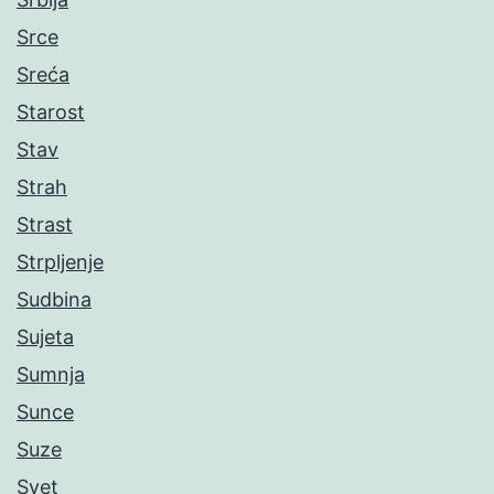
Srce
Sreća
Starost
Stav
Strah
Strast
Strpljenje
Sudbina
Sujeta
Sumnja
Sunce
Suze
Svet