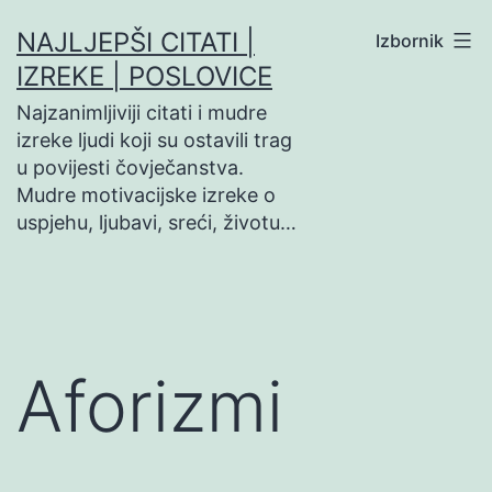
Preskoči
NAJLJEPŠI CITATI |
Izbornik
na
IZREKE | POSLOVICE
sadržaj
Najzanimljiviji citati i mudre
izreke ljudi koji su ostavili trag
u povijesti čovječanstva.
Mudre motivacijske izreke o
uspjehu, ljubavi, sreći, životu…
Aforizmi