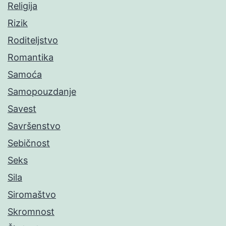
Religija
Rizik
Roditeljstvo
Romantika
Samoća
Samopouzdanje
Savest
Savršenstvo
Sebičnost
Seks
Sila
Siromaštvo
Skromnost