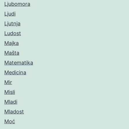
Ljubomora
Ljudi
Ljutnja
Ludost
Majka
Mašta
Matematika
Medicina
Mir
Misli
Mladi
Mladost
Moć