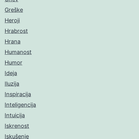
Greške
Heroji
Hrabrost
Hrana
Humanost
Humor
Ideja
Iluzija
Inspiracija
Inteligencija
Intuicija
Iskrenost
Iskušenje