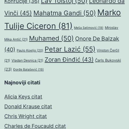
Lav Tolstoj
(50)
Leonardo da
Konfučije
(36)
Marko
Mahatma Gandi
(50)
Vinči
(45)
Tulije Ciceron
(81)
Miroslav
Meša Selimović
(19)
Muhamed
(50)
Onore De Balzak
Mika Antić
(21)
Petar Lazić
(55)
(40)
Paulo Koeljo
(20)
Vinston Čerčil
Zoran Đinđić
(43)
Čarls Bukovski
(21)
Vladan Desnica
(21)
(23)
Đorđe Balašević
(19)
Najnoviji citati
Alicia Keys citat
Donald Krause citat
Chris Wright citat
Charles de Foucauld citat