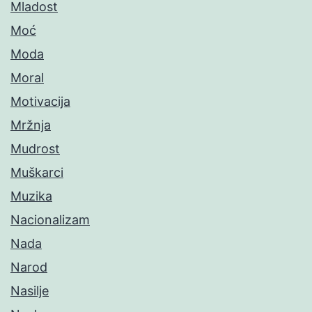
Mladost
Moć
Moda
Moral
Motivacija
Mržnja
Mudrost
Muškarci
Muzika
Nacionalizam
Nada
Narod
Nasilje