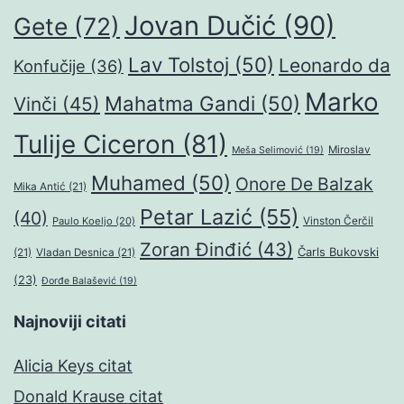
Jovan Dučić
(90)
Gete
(72)
Lav Tolstoj
(50)
Leonardo da
Konfučije
(36)
Marko
Mahatma Gandi
(50)
Vinči
(45)
Tulije Ciceron
(81)
Miroslav
Meša Selimović
(19)
Muhamed
(50)
Onore De Balzak
Mika Antić
(21)
Petar Lazić
(55)
(40)
Paulo Koeljo
(20)
Vinston Čerčil
Zoran Đinđić
(43)
Čarls Bukovski
(21)
Vladan Desnica
(21)
(23)
Đorđe Balašević
(19)
Najnoviji citati
Alicia Keys citat
Donald Krause citat