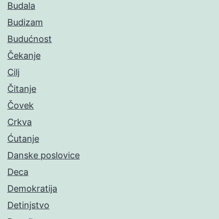
Budala
Budizam
Budućnost
Čekanje
Cilj
Čitanje
Čovek
Crkva
Ćutanje
Danske poslovice
Deca
Demokratija
Detinjstvo