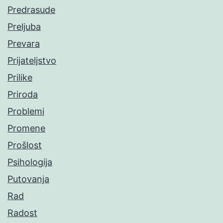
Predrasude
Preljuba
Prevara
Prijateljstvo
Prilike
Priroda
Problemi
Promene
Prošlost
Psihologija
Putovanja
Rad
Radost