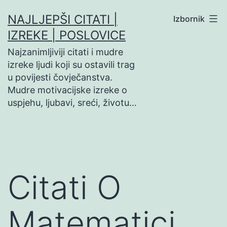
Preskoči
NAJLJEPŠI CITATI |
Izbornik
na
IZREKE | POSLOVICE
sadržaj
Najzanimljiviji citati i mudre
izreke ljudi koji su ostavili trag
u povijesti čovječanstva.
Mudre motivacijske izreke o
uspjehu, ljubavi, sreći, životu…
Citati O
Matematici