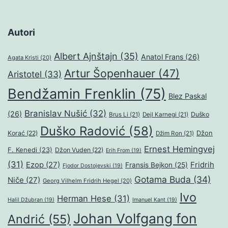
Autori
Albert Ajnštajn
(35)
Anatol Frans
(26)
Agata Kristi
(20)
Artur Šopenhauer
(47)
Aristotel
(33)
Bendžamin Frenklin
(75)
Blez Paskal
Branislav Nušić
(32)
(26)
Duško
Brus Li
(21)
Dejl Karnegi
(21)
Duško Radović
(58)
Džon
Korać
(22)
Džim Ron
(21)
Ernest Hemingvej
F. Kenedi
(23)
Džon Vuden
(22)
Erih From
(19)
(31)
Ezop
(27)
Fridrih
Fransis Bejkon
(25)
Fjodor Dostojevski
(19)
Gotama Buda
(34)
Niče
(27)
Georg Vilhelm Fridrih Hegel
(20)
Ivo
Herman Hese
(31)
Halil Džubran
(19)
Imanuel Kant
(19)
Johan Volfgang fon
Andrić
(55)