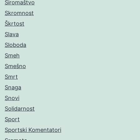
Siromaštvo
Skromnost
Škrtost
Slava
Sloboda
Smeh
Smešno
Smrt
Snaga
Snovi
Solidarnost
Sport
Sportski Komentatori