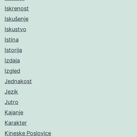
Iskrenost
Iskušenje
Iskustvo
Istina
Istorija
Izdaja
Izgled
Jednakost
Jezik
Jutro
Kajanje
Karakter
Kineske Poslovice