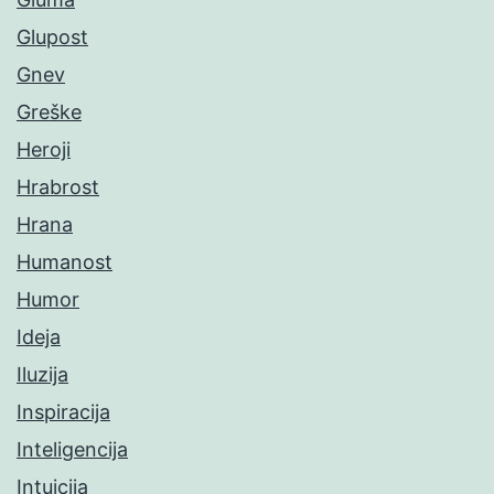
Glupost
Gnev
Greške
Heroji
Hrabrost
Hrana
Humanost
Humor
Ideja
Iluzija
Inspiracija
Inteligencija
Intuicija