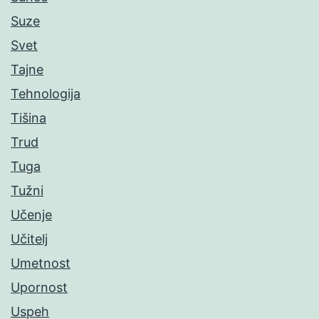
Suze
Svet
Tajne
Tehnologija
Tišina
Trud
Tuga
Tužni
Učenje
Učitelj
Umetnost
Upornost
Uspeh