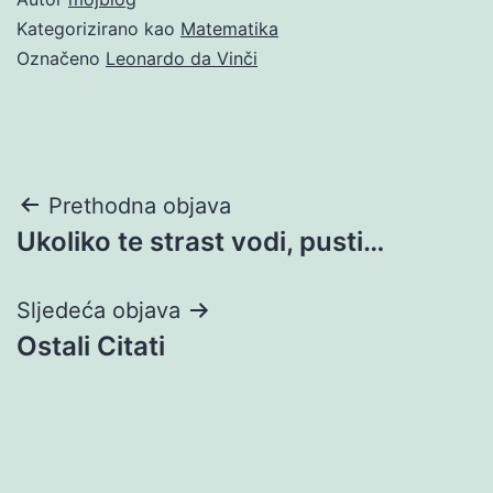
Kategorizirano kao
Matematika
Označeno
Leonardo da Vinči
Navigacija
Prethodna objava
Ukoliko te strast vodi, pusti…
objava
Sljedeća objava
Ostali Citati