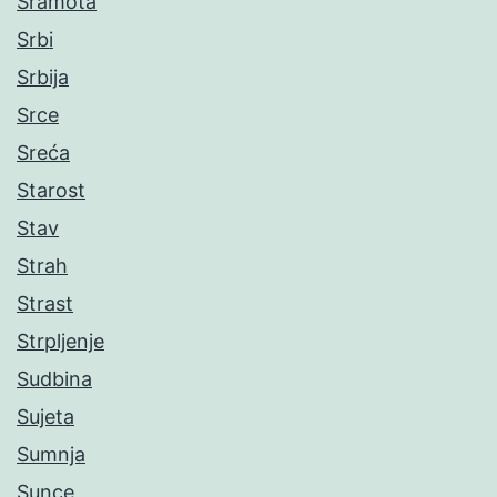
Sramota
Srbi
Srbija
Srce
Sreća
Starost
Stav
Strah
Strast
Strpljenje
Sudbina
Sujeta
Sumnja
Sunce