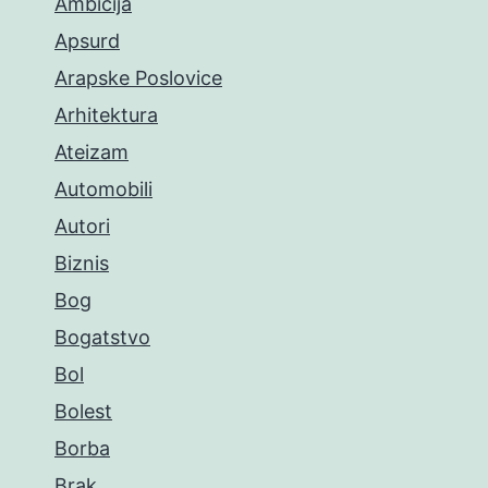
Ambicija
Apsurd
Arapske Poslovice
Arhitektura
Ateizam
Automobili
Autori
Biznis
Bog
Bogatstvo
Bol
Bolest
Borba
Brak