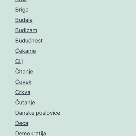
Briga
Budala
Budizam
Budućnost
Čekanje
Cilj
Čitanje
Čovek
Crkva
Ćutanje
Danske poslovice
Deca
Demokratija