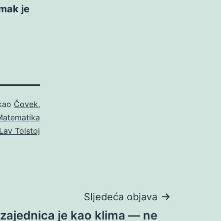
omak je
 kao
Čovek
,
Matematika
Lav Tolstoj
Sljedeća objava
ajednica je kao klima — ne