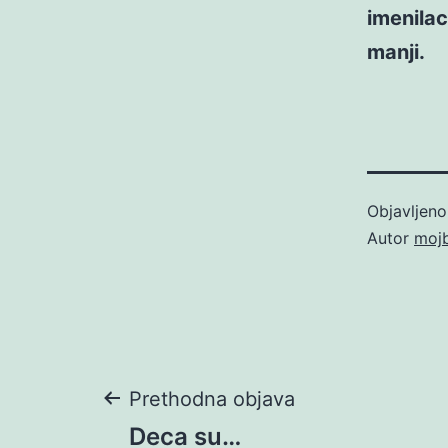
imenilac
manji.
Objavljen
Autor
moj
Navigacija
Prethodna objava
Deca su…