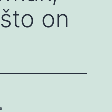
 što on
a