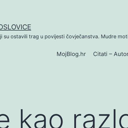
POSLOVICE
koji su ostavili trag u povijesti čovječanstva. Mudre mot
MojBlog.hr
Citati – Autor
e kao razl