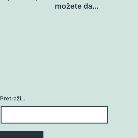
možete da…
Pretraži…