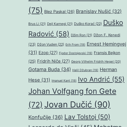
(75)
Branislav Nušić
(32)
Blez Paskal
(26)
Duško
Duško Korać
(22)
Brus Li
(21)
Dejl Karnegi
(21)
Radović
(58)
Džon F. Kenedi
Džim Ron
(21)
Ernest Hemingvej
(23)
Džon Vuden
(22)
Erih From
(19)
(31)
Ezop
(27)
Fransis Bejkon
Fjodor Dostojevski
(19)
Fridrih Niče
(27)
(25)
Georg Vilhelm Fridrih Hegel
(20)
Gotama Buda
(34)
Herman
Halil Džubran
(19)
Ivo Andrić
(55)
Hese
(31)
Imanuel Kant
(19)
Johan Volfgang fon Gete
Jovan Dučić
(90)
(72)
Lav Tolstoj
(50)
Konfučije
(36)