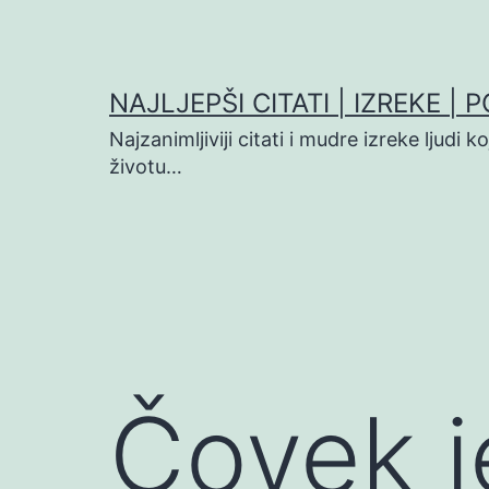
Preskoči
na
sadržaj
NAJLJEPŠI CITATI | IZREKE | 
Najzanimljiviji citati i mudre izreke ljudi 
životu…
Čovek j