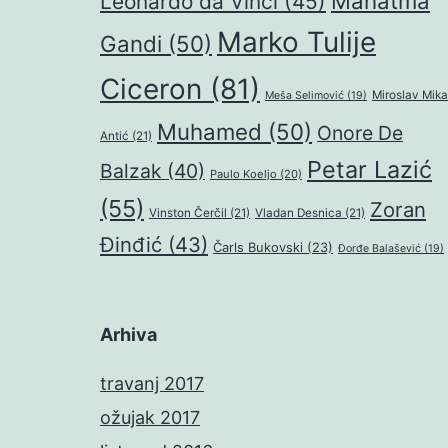
Mahatma
Leonardo da Vinči
(45)
Marko Tulije
Gandi
(50)
Ciceron
(81)
Miroslav Mika
Meša Selimović
(19)
Muhamed
(50)
Onore De
Antić
(21)
Petar Lazić
Balzak
(40)
Paulo Koeljo
(20)
(55)
Zoran
Vinston Čerčil
(21)
Vladan Desnica
(21)
Đinđić
(43)
Čarls Bukovski
(23)
Đorđe Balašević
(19)
Arhiva
travanj 2017
ožujak 2017