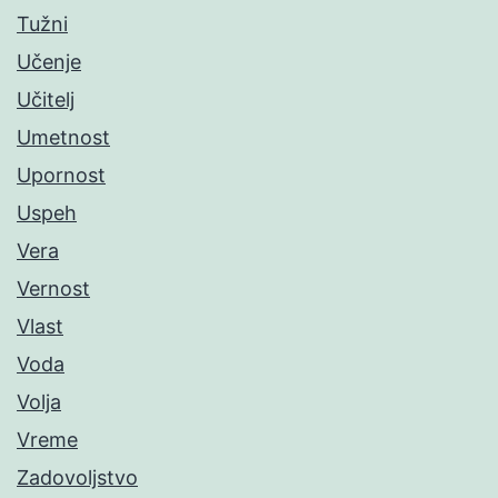
Tužni
Učenje
Učitelj
Umetnost
Upornost
Uspeh
Vera
Vernost
Vlast
Voda
Volja
Vreme
Zadovoljstvo