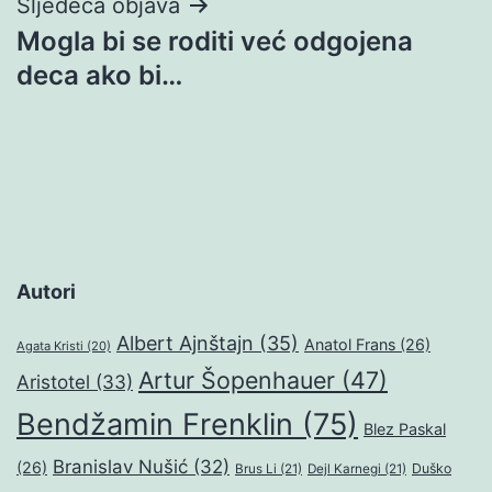
Sljedeća objava
Mogla bi se roditi već odgojena
deca ako bi…
Autori
Albert Ajnštajn
(35)
Anatol Frans
(26)
Agata Kristi
(20)
Artur Šopenhauer
(47)
Aristotel
(33)
Bendžamin Frenklin
(75)
Blez Paskal
Branislav Nušić
(32)
(26)
Duško
Brus Li
(21)
Dejl Karnegi
(21)