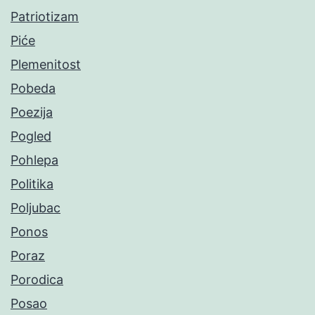
Patriotizam
Piće
Plemenitost
Pobeda
Poezija
Pogled
Pohlepa
Politika
Poljubac
Ponos
Poraz
Porodica
Posao