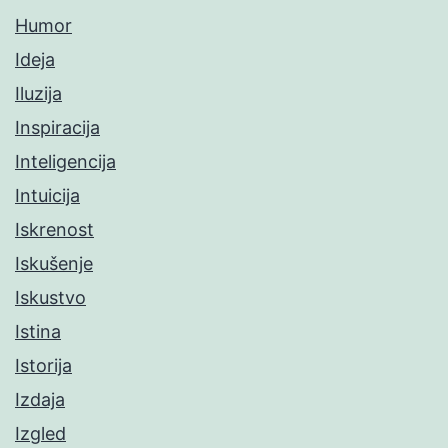
Humor
Ideja
Iluzija
Inspiracija
Inteligencija
Intuicija
Iskrenost
Iskušenje
Iskustvo
Istina
Istorija
Izdaja
Izgled