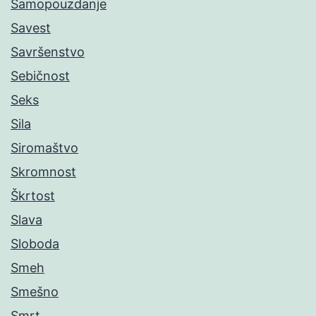
Samopouzdanje
Savest
Savršenstvo
Sebičnost
Seks
Sila
Siromaštvo
Skromnost
Škrtost
Slava
Sloboda
Smeh
Smešno
Smrt