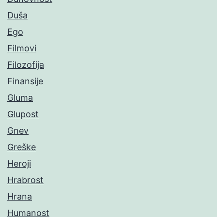
Duša
Ego
Filmovi
Filozofija
Finansije
Gluma
Glupost
Gnev
Greške
Heroji
Hrabrost
Hrana
Humanost