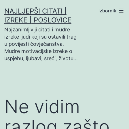
Preskoči
NAJLJEPŠI CITATI |
Izbornik
na
IZREKE | POSLOVICE
sadržaj
Najzanimljiviji citati i mudre
izreke ljudi koji su ostavili trag
u povijesti čovječanstva.
Mudre motivacijske izreke o
uspjehu, ljubavi, sreći, životu…
Ne vidim
razlog zašto