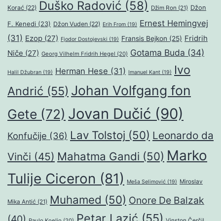
Duško Radović
(58)
Džon
Korać
(22)
Džim Ron
(21)
Ernest Hemingvej
F. Kenedi
(23)
Džon Vuden
(22)
Erih From
(19)
(31)
Ezop
(27)
Fridrih
Fransis Bejkon
(25)
Fjodor Dostojevski
(19)
Gotama Buda
(34)
Niče
(27)
Georg Vilhelm Fridrih Hegel
(20)
Ivo
Herman Hese
(31)
Halil Džubran
(19)
Imanuel Kant
(19)
Johan Volfgang fon
Andrić
(55)
Jovan Dučić
(90)
Gete
(72)
Lav Tolstoj
(50)
Leonardo da
Konfučije
(36)
Marko
Mahatma Gandi
(50)
Vinči
(45)
Tulije Ciceron
(81)
Miroslav
Meša Selimović
(19)
Muhamed
(50)
Onore De Balzak
Mika Antić
(21)
Petar Lazić
(55)
(40)
Paulo Koeljo
(20)
Vinston Čerčil