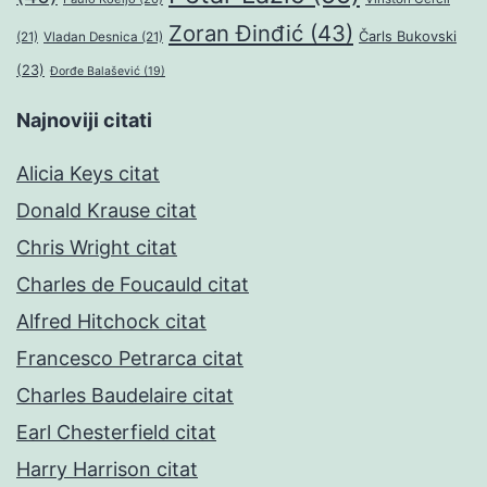
Zoran Đinđić
(43)
Čarls Bukovski
(21)
Vladan Desnica
(21)
(23)
Đorđe Balašević
(19)
Najnoviji citati
Alicia Keys citat
Donald Krause citat
Chris Wright citat
Charles de Foucauld citat
Alfred Hitchock citat
Francesco Petrarca citat
Charles Baudelaire citat
Earl Chesterfield citat
Harry Harrison citat