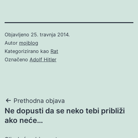
Objavljeno
25. travnja 2014.
Autor
mojblog
Kategorizirano kao
Rat
Označeno
Adolf Hitler
Navigacija
Prethodna objava
Ne dopusti da se neko tebi približi
objava
ako neće…