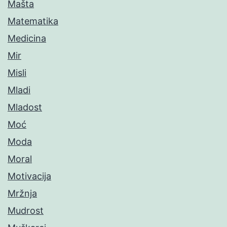
Mašta
Matematika
Medicina
Mir
Misli
Mladi
Mladost
Moć
Moda
Moral
Motivacija
Mržnja
Mudrost