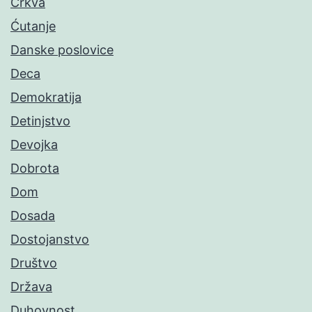
Crkva
Ćutanje
Danske poslovice
Deca
Demokratija
Detinjstvo
Devojka
Dobrota
Dom
Dosada
Dostojanstvo
Društvo
Država
Duhovnost