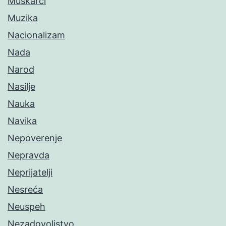
Muškarci
Muzika
Nacionalizam
Nada
Narod
Nasilje
Nauka
Navika
Nepoverenje
Nepravda
Neprijatelji
Nesreća
Neuspeh
Nezadovoljstvo