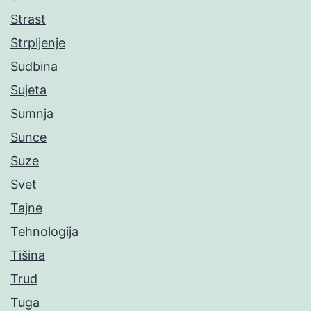
Strast
Strpljenje
Sudbina
Sujeta
Sumnja
Sunce
Suze
Svet
Tajne
Tehnologija
Tišina
Trud
Tuga