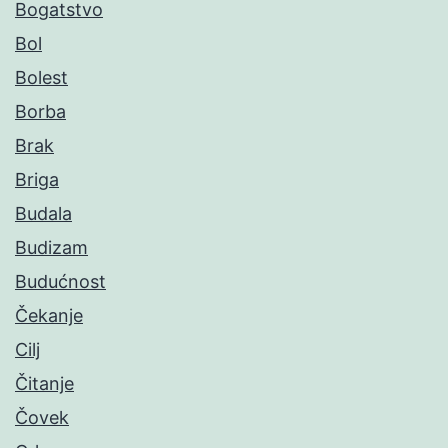
Bogatstvo
Bol
Bolest
Borba
Brak
Briga
Budala
Budizam
Budućnost
Čekanje
Cilj
Čitanje
Čovek