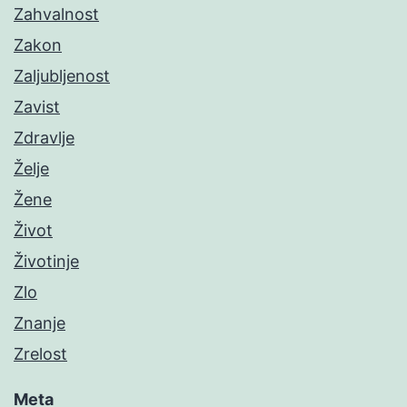
Zahvalnost
Zakon
Zaljubljenost
Zavist
Zdravlje
Želje
Žene
Život
Životinje
Zlo
Znanje
Zrelost
Meta