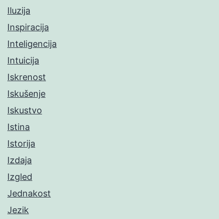
Iluzija
Inspiracija
Inteligencija
Intuicija
Iskrenost
Iskušenje
Iskustvo
Istina
Istorija
Izdaja
Izgled
Jednakost
Jezik