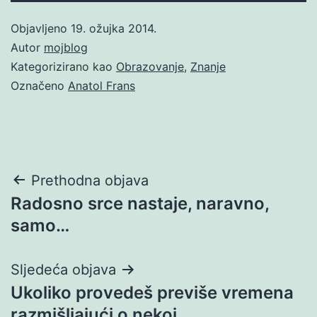
Objavljeno
19. ožujka 2014.
Autor
mojblog
Kategorizirano kao
Obrazovanje
,
Znanje
Označeno
Anatol Frans
Navigacija
Prethodna objava
Radosno srce nastaje, naravno,
objava
samo…
Sljedeća objava
Ukoliko provedeš previše vremena
razmišljajući o nekoj…