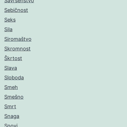
Savršenstvo
Sebičnost
Seks
Sila
Siromaštvo
Skromnost
Škrtost
Slava
Sloboda
Smeh
Smešno
Smrt
Snaga
Snovi