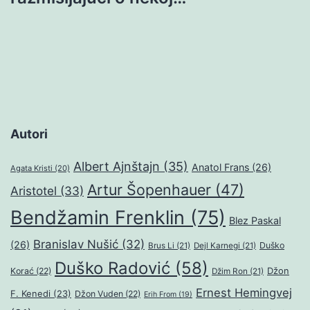
Autori
Albert Ajnštajn
(35)
Anatol Frans
(26)
Agata Kristi
(20)
Artur Šopenhauer
(47)
Aristotel
(33)
Bendžamin Frenklin
(75)
Blez Paskal
Branislav Nušić
(32)
(26)
Duško
Brus Li
(21)
Dejl Karnegi
(21)
Duško Radović
(58)
Džon
Korać
(22)
Džim Ron
(21)
Ernest Hemingvej
F. Kenedi
(23)
Džon Vuden
(22)
Erih From
(19)