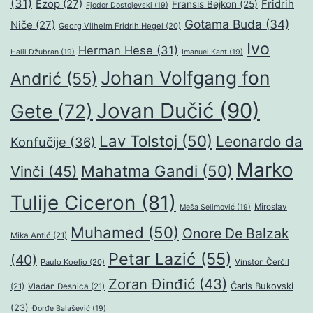
(31)
Ezop
(27)
Fridrih
Fransis Bejkon
(25)
Fjodor Dostojevski
(19)
Gotama Buda
(34)
Niče
(27)
Georg Vilhelm Fridrih Hegel
(20)
Ivo
Herman Hese
(31)
Halil Džubran
(19)
Imanuel Kant
(19)
Johan Volfgang fon
Andrić
(55)
Jovan Dučić
(90)
Gete
(72)
Lav Tolstoj
(50)
Leonardo da
Konfučije
(36)
Marko
Mahatma Gandi
(50)
Vinči
(45)
Tulije Ciceron
(81)
Miroslav
Meša Selimović
(19)
Muhamed
(50)
Onore De Balzak
Mika Antić
(21)
Petar Lazić
(55)
(40)
Paulo Koeljo
(20)
Vinston Čerčil
Zoran Đinđić
(43)
Čarls Bukovski
(21)
Vladan Desnica
(21)
(23)
Đorđe Balašević
(19)