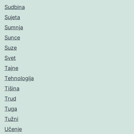
Sudbina
Sujeta
Sumnja
Sunce
Suze
Svet
Tajne
Tehnologija
Tišina
Trud
Tuga
Tužni
Učenje