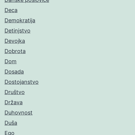
Deca
Demokratija
Detinjstvo
Devojka
Dobrota
Dom
Dosada
Dostojanstvo
Društvo
Država
Duhovnost
Duša
Ego