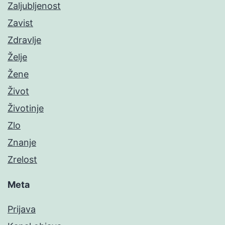
Zaljubljenost
Zavist
Zdravlje
Želje
Žene
Život
Životinje
Zlo
Znanje
Zrelost
Meta
Prijava