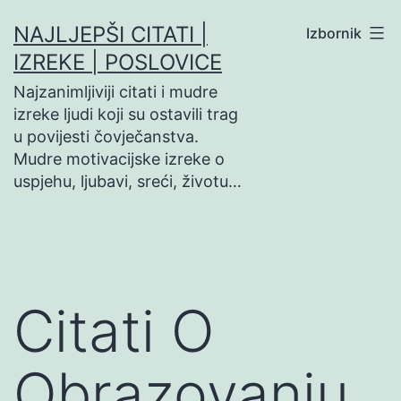
Preskoči
NAJLJEPŠI CITATI |
Izbornik
na
IZREKE | POSLOVICE
sadržaj
Najzanimljiviji citati i mudre
izreke ljudi koji su ostavili trag
u povijesti čovječanstva.
Mudre motivacijske izreke o
uspjehu, ljubavi, sreći, životu…
Citati O
Obrazovanju