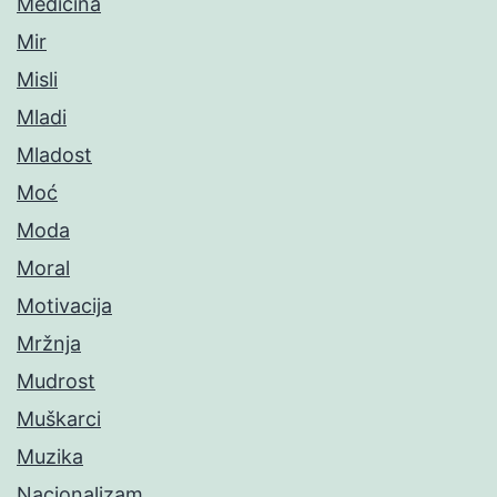
Medicina
Mir
Misli
Mladi
Mladost
Moć
Moda
Moral
Motivacija
Mržnja
Mudrost
Muškarci
Muzika
Nacionalizam