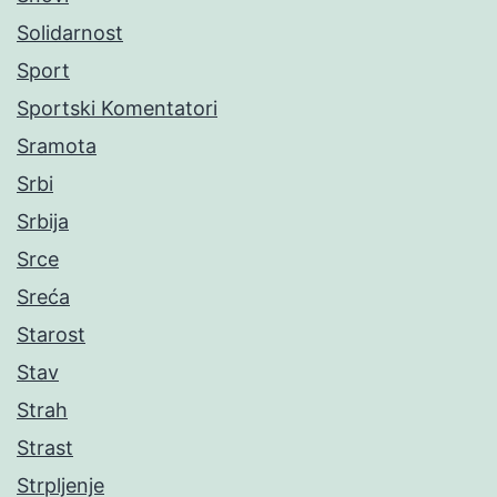
Solidarnost
Sport
Sportski Komentatori
Sramota
Srbi
Srbija
Srce
Sreća
Starost
Stav
Strah
Strast
Strpljenje