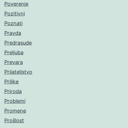
Poverenje
Pozitivni
Poznati
Pravda
Predrasude
Preljuba
Prevara
Prijateljstvo
Prilike
Priroda
Problemi
Promene
Prošlost