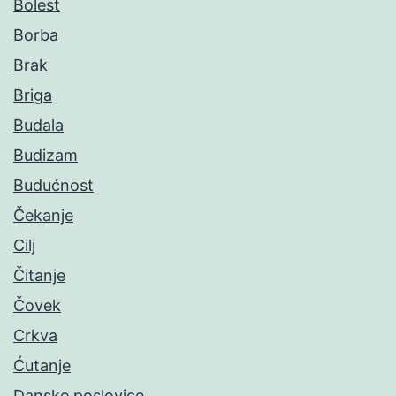
Bolest
Borba
Brak
Briga
Budala
Budizam
Budućnost
Čekanje
Cilj
Čitanje
Čovek
Crkva
Ćutanje
Danske poslovice