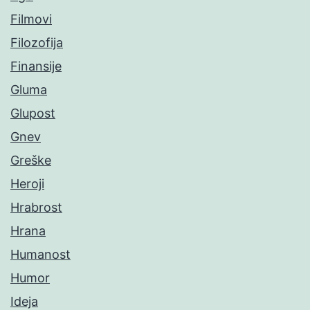
Filmovi
Filozofija
Finansije
Gluma
Glupost
Gnev
Greške
Heroji
Hrabrost
Hrana
Humanost
Humor
Ideja