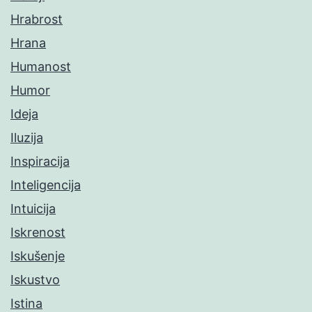
Hrabrost
Hrana
Humanost
Humor
Ideja
Iluzija
Inspiracija
Inteligencija
Intuicija
Iskrenost
Iskušenje
Iskustvo
Istina