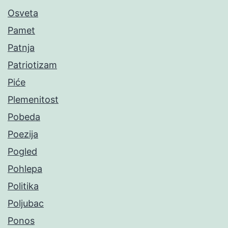
Osveta
Pamet
Patnja
Patriotizam
Piće
Plemenitost
Pobeda
Poezija
Pogled
Pohlepa
Politika
Poljubac
Ponos