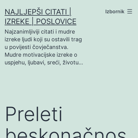
Preskoči
NAJLJEPŠI CITATI |
Izbornik
na
IZREKE | POSLOVICE
sadržaj
Najzanimljiviji citati i mudre
izreke ljudi koji su ostavili trag
u povijesti čovječanstva.
Mudre motivacijske izreke o
uspjehu, ljubavi, sreći, životu…
Preleti
beskonačnos