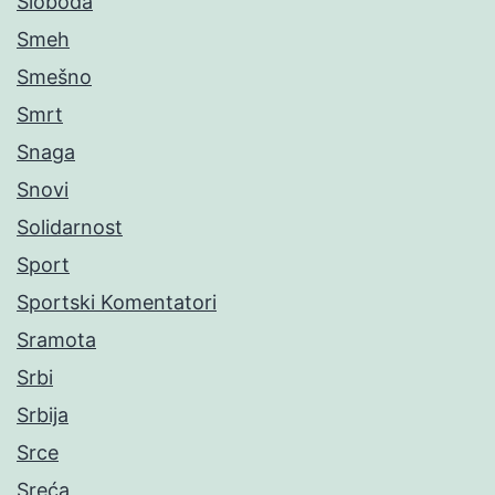
Sloboda
Smeh
Smešno
Smrt
Snaga
Snovi
Solidarnost
Sport
Sportski Komentatori
Sramota
Srbi
Srbija
Srce
Sreća