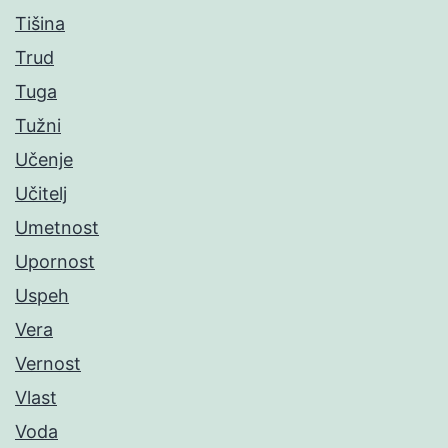
Tišina
Trud
Tuga
Tužni
Učenje
Učitelj
Umetnost
Upornost
Uspeh
Vera
Vernost
Vlast
Voda