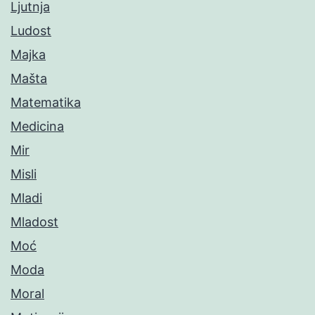
Ljutnja
Ludost
Majka
Mašta
Matematika
Medicina
Mir
Misli
Mladi
Mladost
Moć
Moda
Moral