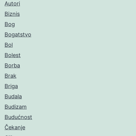
Autori
Biznis
Bog
Bogatstvo
Bol
Bolest
Borba
Brak
Briga
Budala
Budizam
Budućnost
Čekanje