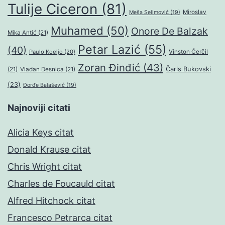
Tulije Ciceron
(81)
Miroslav
Meša Selimović
(19)
Muhamed
(50)
Onore De Balzak
Mika Antić
(21)
Petar Lazić
(55)
(40)
Paulo Koeljo
(20)
Vinston Čerčil
Zoran Đinđić
(43)
Čarls Bukovski
(21)
Vladan Desnica
(21)
(23)
Đorđe Balašević
(19)
Najnoviji citati
Alicia Keys citat
Donald Krause citat
Chris Wright citat
Charles de Foucauld citat
Alfred Hitchock citat
Francesco Petrarca citat