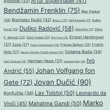
Artur Šopenhauer
(47)
Aristotel
(33)
Bendžamin Frenklin
(75)
Blez Paskal
Branislav Nušić
(32)
(26)
Duško
Brus Li
(21)
Dejl Karnegi
(21)
Duško Radović
(58)
Džon
Korać
(22)
Džim Ron
(21)
Ernest Hemingvej
F. Kenedi
(23)
Džon Vuden
(22)
Erih From
(19)
(31)
Ezop
(27)
Fridrih
Fransis Bejkon
(25)
Fjodor Dostojevski
(19)
Gotama Buda
(34)
Niče
(27)
Georg Vilhelm Fridrih Hegel
(20)
Ivo
Herman Hese
(31)
Halil Džubran
(19)
Imanuel Kant
(19)
Johan Volfgang fon
Andrić
(55)
Jovan Dučić
(90)
Gete
(72)
Lav Tolstoj
(50)
Leonardo da
Konfučije
(36)
Marko
Mahatma Gandi
(50)
Vinči
(45)