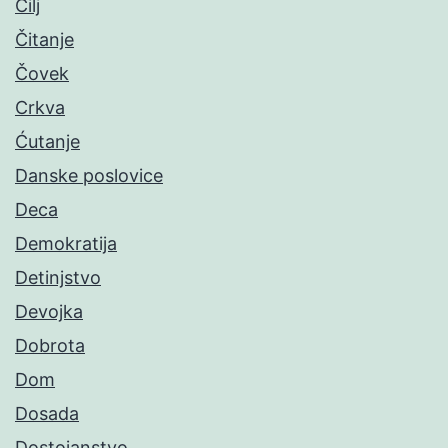
Cilj
Čitanje
Čovek
Crkva
Ćutanje
Danske poslovice
Deca
Demokratija
Detinjstvo
Devojka
Dobrota
Dom
Dosada
Dostojanstvo