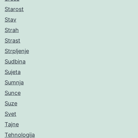
Starost
Stav
Strah
Strast
Strpljenje
Sudbina
Sujeta
Sumnja
Sunce
Suze
Svet
Tajne
Tehnologija