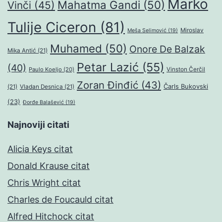
Marko
Mahatma Gandi
(50)
Vinči
(45)
Tulije Ciceron
(81)
Miroslav
Meša Selimović
(19)
Muhamed
(50)
Onore De Balzak
Mika Antić
(21)
Petar Lazić
(55)
(40)
Paulo Koeljo
(20)
Vinston Čerčil
Zoran Đinđić
(43)
Čarls Bukovski
(21)
Vladan Desnica
(21)
(23)
Đorđe Balašević
(19)
Najnoviji citati
Alicia Keys citat
Donald Krause citat
Chris Wright citat
Charles de Foucauld citat
Alfred Hitchock citat