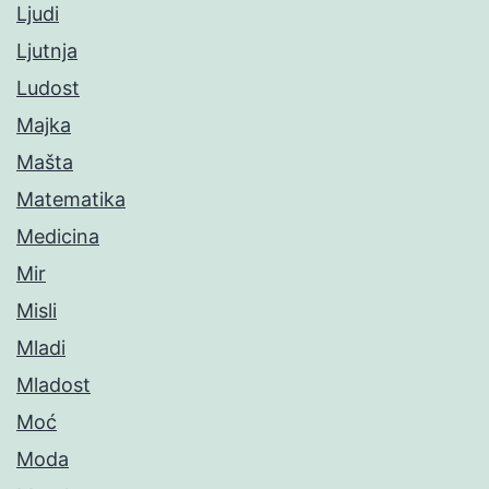
Ljudi
Ljutnja
Ludost
Majka
Mašta
Matematika
Medicina
Mir
Misli
Mladi
Mladost
Moć
Moda