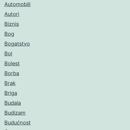
Automobili
Autori
Biznis
Bog
Bogatstvo
Bol
Bolest
Borba
Brak
Briga
Budala
Budizam
Budućnost