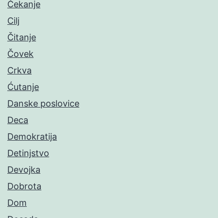
Čekanje
Cilj
Čitanje
Čovek
Crkva
Ćutanje
Danske poslovice
Deca
Demokratija
Detinjstvo
Devojka
Dobrota
Dom