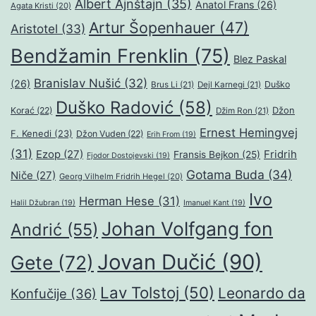
Albert Ajnštajn
(35)
Anatol Frans
(26)
Agata Kristi
(20)
Artur Šopenhauer
(47)
Aristotel
(33)
Bendžamin Frenklin
(75)
Blez Paskal
Branislav Nušić
(32)
(26)
Duško
Brus Li
(21)
Dejl Karnegi
(21)
Duško Radović
(58)
Džon
Korać
(22)
Džim Ron
(21)
Ernest Hemingvej
F. Kenedi
(23)
Džon Vuden
(22)
Erih From
(19)
(31)
Ezop
(27)
Fridrih
Fransis Bejkon
(25)
Fjodor Dostojevski
(19)
Gotama Buda
(34)
Niče
(27)
Georg Vilhelm Fridrih Hegel
(20)
Ivo
Herman Hese
(31)
Halil Džubran
(19)
Imanuel Kant
(19)
Johan Volfgang fon
Andrić
(55)
Jovan Dučić
(90)
Gete
(72)
Lav Tolstoj
(50)
Leonardo da
Konfučije
(36)