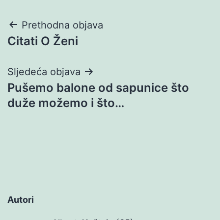
Navigacija
Prethodna objava
Citati O Ženi
objava
Sljedeća objava
Pušemo balone od sapunice što
duže možemo i što…
Autori