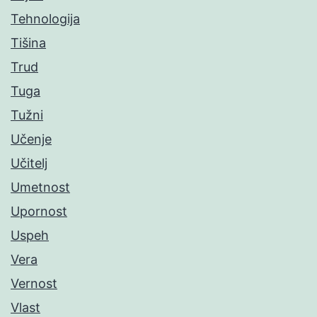
Tehnologija
Tišina
Trud
Tuga
Tužni
Učenje
Učitelj
Umetnost
Upornost
Uspeh
Vera
Vernost
Vlast