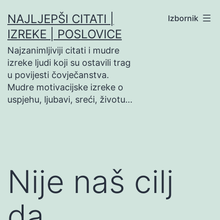
Preskoči
NAJLJEPŠI CITATI |
Izbornik
na
IZREKE | POSLOVICE
sadržaj
Najzanimljiviji citati i mudre
izreke ljudi koji su ostavili trag
u povijesti čovječanstva.
Mudre motivacijske izreke o
uspjehu, ljubavi, sreći, životu…
Nije naš cilj
da