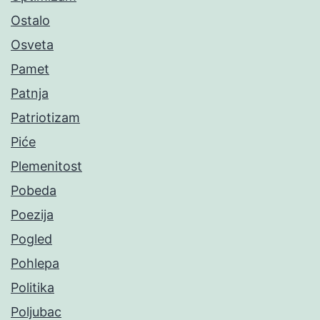
Ostalo
Osveta
Pamet
Patnja
Patriotizam
Piće
Plemenitost
Pobeda
Poezija
Pogled
Pohlepa
Politika
Poljubac