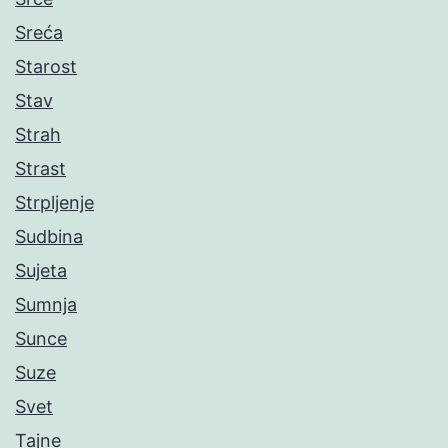
Sreća
Starost
Stav
Strah
Strast
Strpljenje
Sudbina
Sujeta
Sumnja
Sunce
Suze
Svet
Tajne