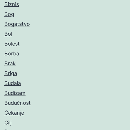
Biznis
Bog
Bogatstvo
Bol
Bolest
Borba
Brak
Briga
Budala
Budizam
Budućnost
Čekanje
Cilj