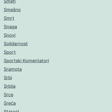
Smeh
Smešno
Smrt
Snaga
Snovi
Solidarnost
Sport
Sportski Komentatori
Sramota
Srbi
Srbija
Srce
Sreća
Starost