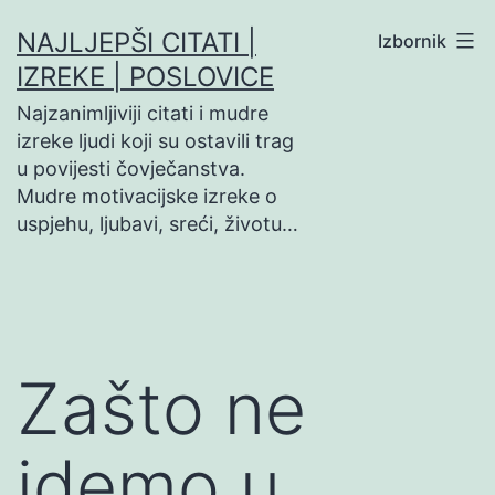
Preskoči
NAJLJEPŠI CITATI |
Izbornik
na
IZREKE | POSLOVICE
sadržaj
Najzanimljiviji citati i mudre
izreke ljudi koji su ostavili trag
u povijesti čovječanstva.
Mudre motivacijske izreke o
uspjehu, ljubavi, sreći, životu…
Zašto ne
idemo u