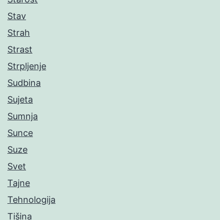
Stav
Strah
Strast
Strpljenje
Sudbina
Sujeta
Sumnja
Sunce
Suze
Svet
Tajne
Tehnologija
Tišina