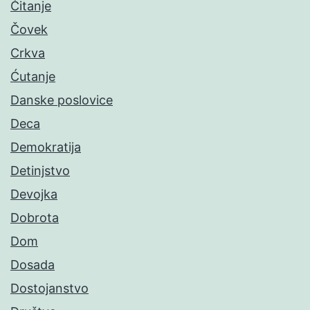
Čitanje
Čovek
Crkva
Ćutanje
Danske poslovice
Deca
Demokratija
Detinjstvo
Devojka
Dobrota
Dom
Dosada
Dostojanstvo