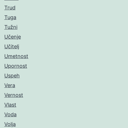
Trud
Tuga
Tužni
Učenje
Učitelj
Umetnost
Upornost
Uspeh
Vera
Vernost
Vlast
Voda
Volja