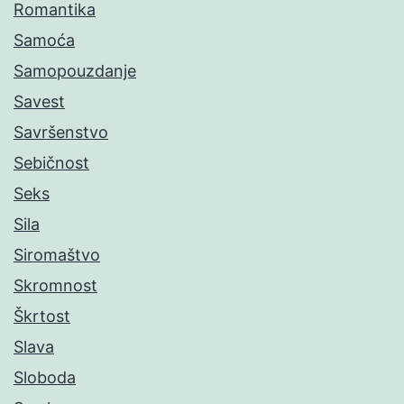
Romantika
Samoća
Samopouzdanje
Savest
Savršenstvo
Sebičnost
Seks
Sila
Siromaštvo
Skromnost
Škrtost
Slava
Sloboda