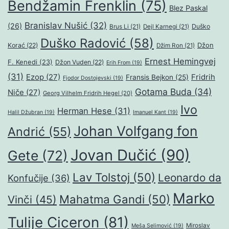
Bendžamin Frenklin
(75)
Blez Paskal
Branislav Nušić
(32)
(26)
Duško
Brus Li
(21)
Dejl Karnegi
(21)
Duško Radović
(58)
Džon
Korać
(22)
Džim Ron
(21)
Ernest Hemingvej
F. Kenedi
(23)
Džon Vuden
(22)
Erih From
(19)
(31)
Ezop
(27)
Fridrih
Fransis Bejkon
(25)
Fjodor Dostojevski
(19)
Gotama Buda
(34)
Niče
(27)
Georg Vilhelm Fridrih Hegel
(20)
Ivo
Herman Hese
(31)
Halil Džubran
(19)
Imanuel Kant
(19)
Johan Volfgang fon
Andrić
(55)
Jovan Dučić
(90)
Gete
(72)
Lav Tolstoj
(50)
Leonardo da
Konfučije
(36)
Marko
Mahatma Gandi
(50)
Vinči
(45)
Tulije Ciceron
(81)
Miroslav
Meša Selimović
(19)