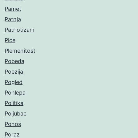
Pamet
Patnja
Patriotizam
Piće
Plemenitost
Pobeda
Poezija
Pogled
Pohlepa
Politika
Poljubac
Ponos
Poraz