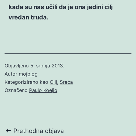
kada su nas učili da je ona jedini cilj
vredan truda.
Objavljeno
5. srpnja 2013.
Autor
mojblog
Kategorizirano kao
Cilj
,
Sreća
Označeno
Paulo Koeljo
Navigacija
Prethodna objava