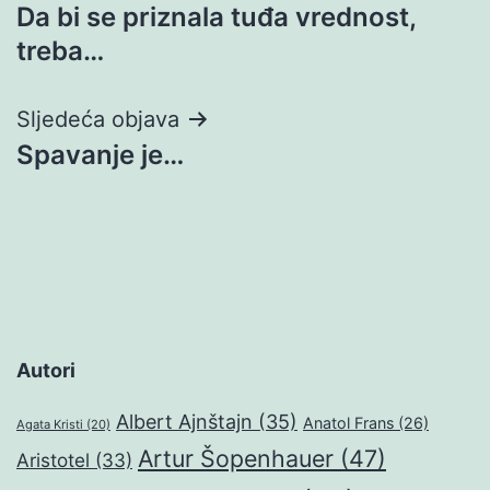
Da bi se priznala tuđa vrednost,
objava
treba…
Sljedeća objava
Spavanje je…
Autori
Albert Ajnštajn
(35)
Anatol Frans
(26)
Agata Kristi
(20)
Artur Šopenhauer
(47)
Aristotel
(33)