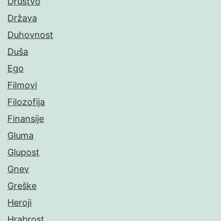
Društvo
Država
Duhovnost
Duša
Ego
Filmovi
Filozofija
Finansije
Gluma
Glupost
Gnev
Greške
Heroji
Hrabrost