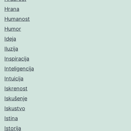
Hrana
Humanost
Humor
Ideja
Iluzija
Inspiracija
Inteligencija
Intuicija
Iskrenost
Iskušenje
Iskustvo
Istina
Istorija