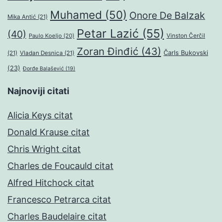
Muhamed
(50)
Onore De Balzak
Mika Antić
(21)
Petar Lazić
(55)
(40)
Paulo Koeljo
(20)
Vinston Čerčil
Zoran Đinđić
(43)
Čarls Bukovski
(21)
Vladan Desnica
(21)
(23)
Đorđe Balašević
(19)
Najnoviji citati
Alicia Keys citat
Donald Krause citat
Chris Wright citat
Charles de Foucauld citat
Alfred Hitchock citat
Francesco Petrarca citat
Charles Baudelaire citat