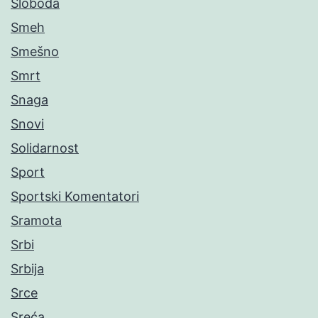
Sloboda
Smeh
Smešno
Smrt
Snaga
Snovi
Solidarnost
Sport
Sportski Komentatori
Sramota
Srbi
Srbija
Srce
Sreća