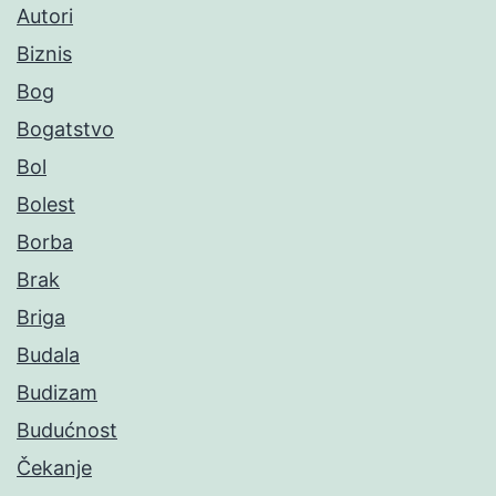
Autori
Biznis
Bog
Bogatstvo
Bol
Bolest
Borba
Brak
Briga
Budala
Budizam
Budućnost
Čekanje