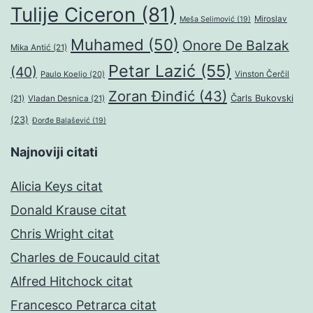
Tulije Ciceron
(81)
Miroslav
Meša Selimović
(19)
Muhamed
(50)
Onore De Balzak
Mika Antić
(21)
Petar Lazić
(55)
(40)
Paulo Koeljo
(20)
Vinston Čerčil
Zoran Đinđić
(43)
Čarls Bukovski
(21)
Vladan Desnica
(21)
(23)
Đorđe Balašević
(19)
Najnoviji citati
Alicia Keys citat
Donald Krause citat
Chris Wright citat
Charles de Foucauld citat
Alfred Hitchock citat
Francesco Petrarca citat