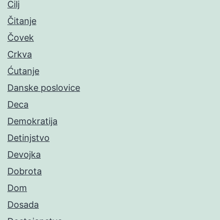
Cilj
Čitanje
Čovek
Crkva
Ćutanje
Danske poslovice
Deca
Demokratija
Detinjstvo
Devojka
Dobrota
Dom
Dosada