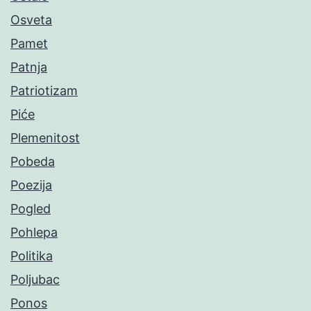
Osveta
Pamet
Patnja
Patriotizam
Piće
Plemenitost
Pobeda
Poezija
Pogled
Pohlepa
Politika
Poljubac
Ponos