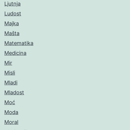
Ljutnja
Ludost
Majka
Mašta
Matematika
Medicina
Mir
Misli
Mladi
Mladost
Moć
Moda
Moral