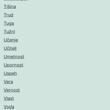
Tišina
Trud
Tuga
Tužni
Učenje
Učitelj
Umetnost
Upornost
Uspeh
Vera
Vernost
Vlast
Voda