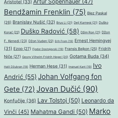
Artur Šopenhauer
(47)
Aristotel
(33)
Bendžamin Frenklin
(75)
Blez Paskal
Branislav Nušić
(32)
(26)
Duško
Brus Li
(21)
Dejl Karnegi
(21)
Duško Radović
(58)
Džon
Korać
(22)
Džim Ron
(21)
Ernest Hemingvej
F. Kenedi
(23)
Džon Vuden
(22)
Erih From
(19)
(31)
Ezop
(27)
Fridrih
Fransis Bejkon
(25)
Fjodor Dostojevski
(19)
Gotama Buda
(34)
Niče
(27)
Georg Vilhelm Fridrih Hegel
(20)
Ivo
Herman Hese
(31)
Halil Džubran
(19)
Imanuel Kant
(19)
Johan Volfgang fon
Andrić
(55)
Jovan Dučić
(90)
Gete
(72)
Lav Tolstoj
(50)
Leonardo da
Konfučije
(36)
Marko
Mahatma Gandi
(50)
Vinči
(45)