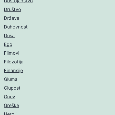
Dostojanstvo
Društvo
Država
Duhovnost
Duša
Ego
Filmovi
Filozofija
Finansije
Gluma
Glupost
Gnev
Greške
Heroji