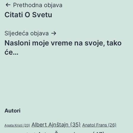
Navigacija
Prethodna objava
Citati O Svetu
objava
Sljedeća objava
Nasloni moje vreme na svoje, tako
će…
Autori
Albert Ajnštajn
(35)
Anatol Frans
(26)
Agata Kristi
(20)