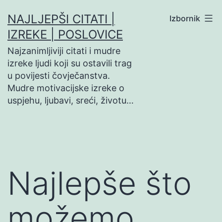
Preskoči
NAJLJEPŠI CITATI |
Izbornik
na
IZREKE | POSLOVICE
sadržaj
Najzanimljiviji citati i mudre
izreke ljudi koji su ostavili trag
u povijesti čovječanstva.
Mudre motivacijske izreke o
uspjehu, ljubavi, sreći, životu…
Najlepše što
možemo