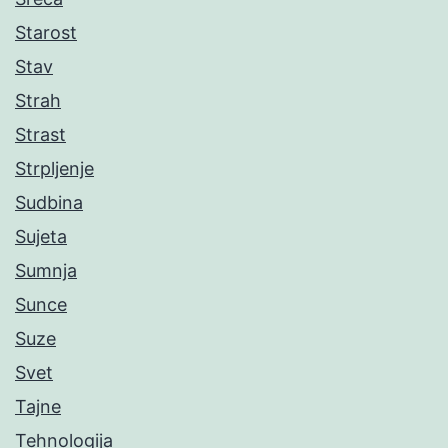
Starost
Stav
Strah
Strast
Strpljenje
Sudbina
Sujeta
Sumnja
Sunce
Suze
Svet
Tajne
Tehnologija