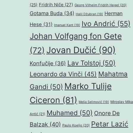
Fridrih Niče
(27)
(25)
Georg Vilhelm Fridrih Hegel
(20)
Gotama Buda
(34)
Herman
Halil Džubran
(19)
Ivo Andrić
(55)
Hese
(31)
Imanuel Kant
(19)
Johan Volfgang fon Gete
Jovan Dučić
(90)
(72)
Lav Tolstoj
(50)
Konfučije
(36)
Mahatma
Leonardo da Vinči
(45)
Marko Tulije
Gandi
(50)
Ciceron
(81)
Miroslav Mika
Meša Selimović
(19)
Muhamed
(50)
Onore De
Antić
(21)
Petar Lazić
Balzak
(40)
Paulo Koeljo
(20)