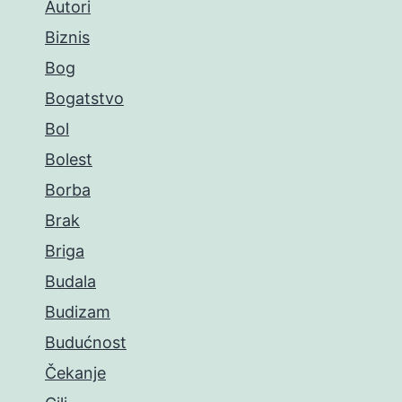
Autori
Biznis
Bog
Bogatstvo
Bol
Bolest
Borba
Brak
Briga
Budala
Budizam
Budućnost
Čekanje