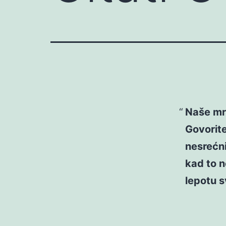
Naše mr
Govorite
nesrećni
kad to n
lepotu sv