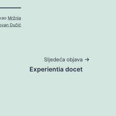
 kao
Mržnja
ovan Dučić
Sljedeća objava
Experientia docet