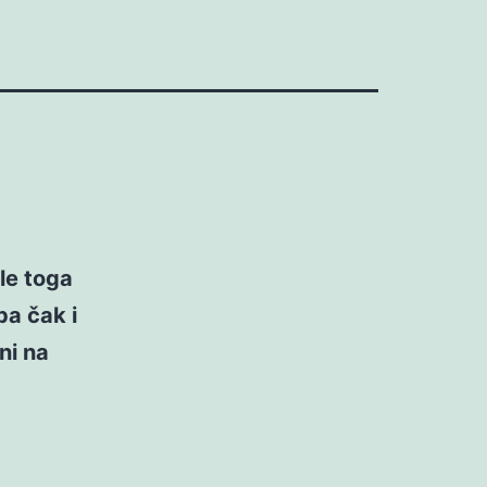
le toga
pa čak i
ni na