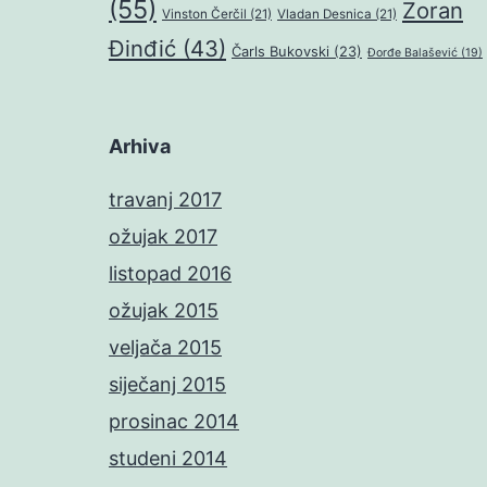
(55)
Zoran
Vinston Čerčil
(21)
Vladan Desnica
(21)
Đinđić
(43)
Čarls Bukovski
(23)
Đorđe Balašević
(19)
Arhiva
travanj 2017
ožujak 2017
listopad 2016
ožujak 2015
veljača 2015
siječanj 2015
prosinac 2014
studeni 2014