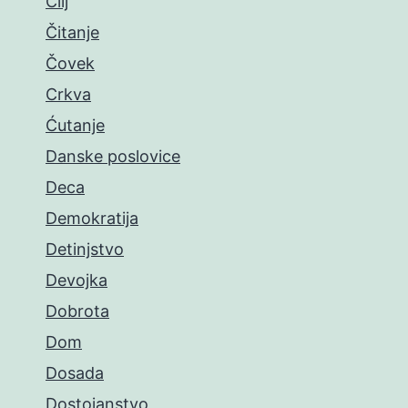
Cilj
Čitanje
Čovek
Crkva
Ćutanje
Danske poslovice
Deca
Demokratija
Detinjstvo
Devojka
Dobrota
Dom
Dosada
Dostojanstvo