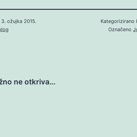
o
3. ožujka 2015.
Kategorizirano
blog
Označeno
J
žno ne otkriva…