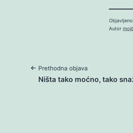
Objavljen
Autor
moj
Navigacija
Prethodna objava
Ništa tako moćno, tako sna
objava