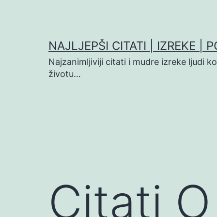
Preskoči
na
sadržaj
NAJLJEPŠI CITATI | IZREKE | 
Najzanimljiviji citati i mudre izreke ljudi 
životu…
Citati O