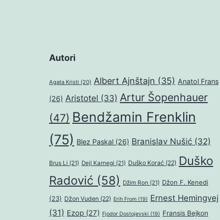
Autori
Albert Ajnštajn
(35)
Anatol Frans
Agata Kristi
(20)
Artur Šopenhauer
Aristotel
(33)
(26)
Bendžamin Frenklin
(47)
(75)
Branislav Nušić
(32)
Blez Paskal
(26)
Duško
Duško Korać
(22)
Brus Li
(21)
Dejl Karnegi
(21)
Radović
(58)
Džon F. Kenedi
Džim Ron
(21)
Ernest Hemingvej
(23)
Džon Vuden
(22)
Erih From
(19)
(31)
Ezop
(27)
Fransis Bejkon
Fjodor Dostojevski
(19)