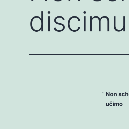
discimu
Non scho
učimo