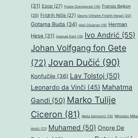
(31)
Ezop
(27)
Fransis Bejkon
Fjodor Dostojevski
(19)
Fridrih Niče
(27)
(25)
Georg Vilhelm Fridrih Hegel
(20)
Gotama Buda
(34)
Herman
Halil Džubran
(19)
Ivo Andrić
(55)
Hese
(31)
Imanuel Kant
(19)
Johan Volfgang fon Gete
Jovan Dučić
(90)
(72)
Lav Tolstoj
(50)
Konfučije
(36)
Mahatma
Leonardo da Vinči
(45)
Marko Tulije
Gandi
(50)
Ciceron
(81)
Miroslav Mika
Meša Selimović
(19)
Muhamed
(50)
Onore De
Antić
(21)