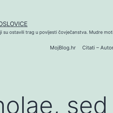
POSLOVICE
koji su ostavili trag u povijesti čovječanstva. Mudre mot
MojBlog.hr
Citati – Autor
olae, sed 