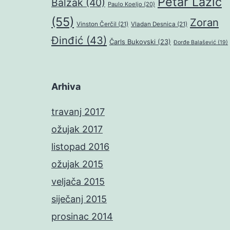
Petar Lazić
Balzak
(40)
Paulo Koeljo
(20)
(55)
Zoran
Vinston Čerčil
(21)
Vladan Desnica
(21)
Đinđić
(43)
Čarls Bukovski
(23)
Đorđe Balašević
(19)
Arhiva
travanj 2017
ožujak 2017
listopad 2016
ožujak 2015
veljača 2015
siječanj 2015
prosinac 2014