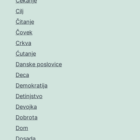
Čekanje
Cilj
Čitanje
Čovek
Crkva
Ćutanje
Danske poslovice
Deca
Demokratija
Detinjstvo
Devojka
Dobrota
Dom
Dosada