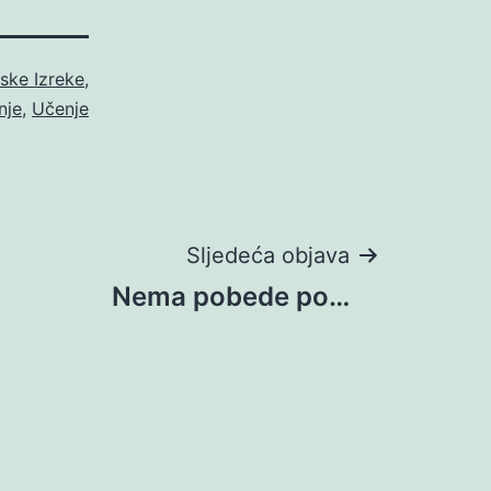
nske Izreke
,
nje
,
Učenje
Sljedeća objava
Nema pobede po…