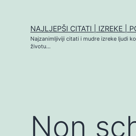
Preskoči
na
sadržaj
NAJLJEPŠI CITATI | IZREKE | 
Najzanimljiviji citati i mudre izreke ljudi 
životu…
Non sch