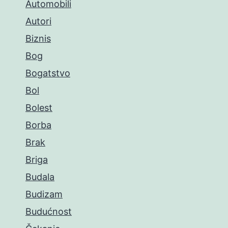
Automobili
Autori
Biznis
Bog
Bogatstvo
Bol
Bolest
Borba
Brak
Briga
Budala
Budizam
Budućnost