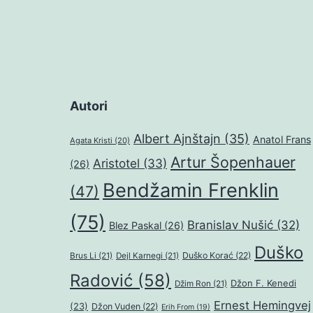
Autori
Albert Ajnštajn
(35)
Anatol Frans
Agata Kristi
(20)
Artur Šopenhauer
Aristotel
(33)
(26)
Bendžamin Frenklin
(47)
(75)
Branislav Nušić
(32)
Blez Paskal
(26)
Duško
Duško Korać
(22)
Brus Li
(21)
Dejl Karnegi
(21)
Radović
(58)
Džon F. Kenedi
Džim Ron
(21)
Ernest Hemingvej
(23)
Džon Vuden
(22)
Erih From
(19)