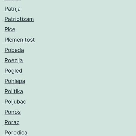
Patnja
Patriotizam
Piće
Plemenitost
Pobeda
Poezija
Pogled
Pohlepa
Politika
Poljubac
Ponos
Poraz
Porodica