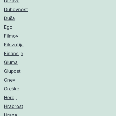
Država
Duhovnost
Duša
Ego
Filmovi
Filozofija
Finansije
Gluma
Glupost
Gnev
Greške
Heroji
Hrabrost
Hrana