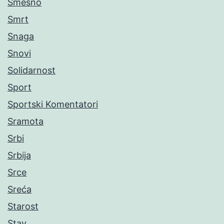
Smešno
Smrt
Snaga
Snovi
Solidarnost
Sport
Sportski Komentatori
Sramota
Srbi
Srbija
Srce
Sreća
Starost
Stav