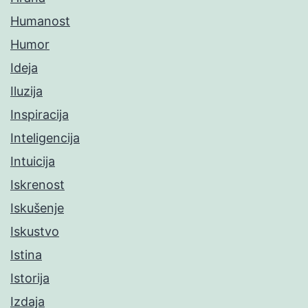
Humanost
Humor
Ideja
Iluzija
Inspiracija
Inteligencija
Intuicija
Iskrenost
Iskušenje
Iskustvo
Istina
Istorija
Izdaja