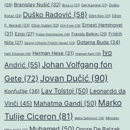
Branislav Nušić
(32)
(26)
Duško
Brus Li
(21)
Dejl Karnegi
(21)
Duško Radović
(58)
Džon
Korać
(22)
Džim Ron
(21)
Ernest Hemingvej
F. Kenedi
(23)
Džon Vuden
(22)
Erih From
(19)
(31)
Ezop
(27)
Fridrih
Fransis Bejkon
(25)
Fjodor Dostojevski
(19)
Gotama Buda
(34)
Niče
(27)
Georg Vilhelm Fridrih Hegel
(20)
Ivo
Herman Hese
(31)
Halil Džubran
(19)
Imanuel Kant
(19)
Johan Volfgang fon
Andrić
(55)
Jovan Dučić
(90)
Gete
(72)
Lav Tolstoj
(50)
Leonardo da
Konfučije
(36)
Marko
Mahatma Gandi
(50)
Vinči
(45)
Tulije Ciceron
(81)
Miroslav
Meša Selimović
(19)
Muhamed
(50)
Onore De Balzak