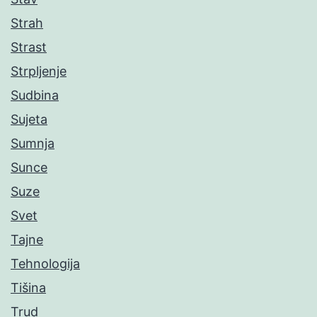
Strah
Strast
Strpljenje
Sudbina
Sujeta
Sumnja
Sunce
Suze
Svet
Tajne
Tehnologija
Tišina
Trud