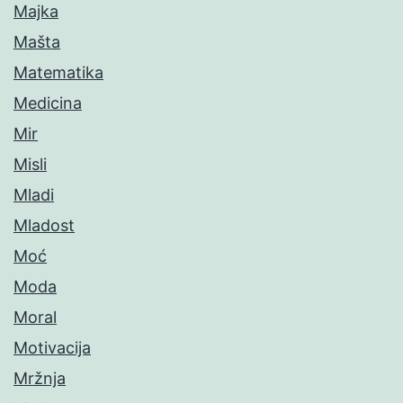
Majka
Mašta
Matematika
Medicina
Mir
Misli
Mladi
Mladost
Moć
Moda
Moral
Motivacija
Mržnja