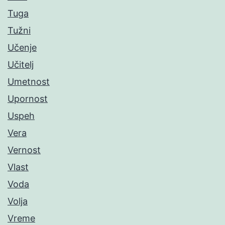
Tuga
Tužni
Učenje
Učitelj
Umetnost
Upornost
Uspeh
Vera
Vernost
Vlast
Voda
Volja
Vreme