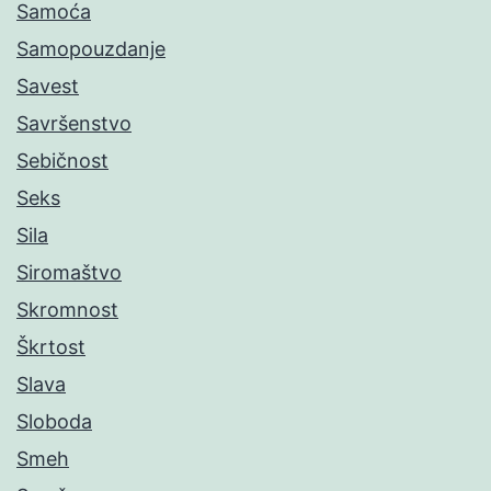
Samoća
Samopouzdanje
Savest
Savršenstvo
Sebičnost
Seks
Sila
Siromaštvo
Skromnost
Škrtost
Slava
Sloboda
Smeh