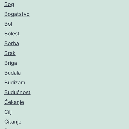
Bog
Bogatstvo
Bol
Bolest
Borba
Brak
Briga
Budala
Budizam
Budućnost
Čekanje
Cilj
Čitanje