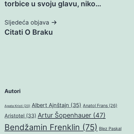
torbice u svoju glavu, niko…
Sljedeća objava
Citati O Braku
Autori
Albert Ajnštajn
(35)
Anatol Frans
(26)
Agata Kristi
(20)
Artur Šopenhauer
(47)
Aristotel
(33)
Bendžamin Frenklin
(75)
Blez Paskal