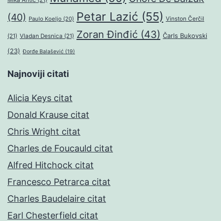
Mika Antić
(21)
Petar Lazić
(55)
(40)
Paulo Koeljo
(20)
Vinston Čerčil
Zoran Đinđić
(43)
Čarls Bukovski
(21)
Vladan Desnica
(21)
(23)
Đorđe Balašević
(19)
Najnoviji citati
Alicia Keys citat
Donald Krause citat
Chris Wright citat
Charles de Foucauld citat
Alfred Hitchock citat
Francesco Petrarca citat
Charles Baudelaire citat
Earl Chesterfield citat