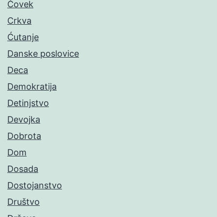
Čovek
Crkva
Ćutanje
Danske poslovice
Deca
Demokratija
Detinjstvo
Devojka
Dobrota
Dom
Dosada
Dostojanstvo
Društvo