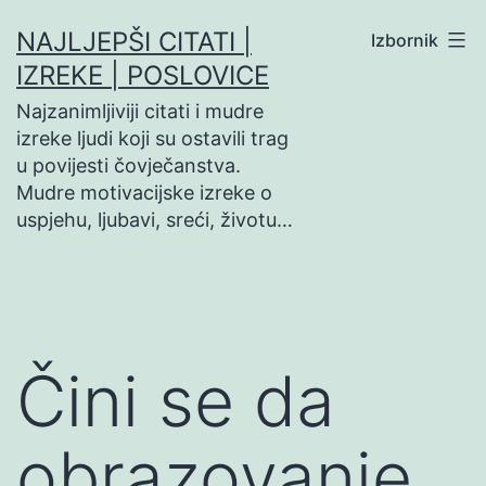
Preskoči
NAJLJEPŠI CITATI |
Izbornik
na
IZREKE | POSLOVICE
sadržaj
Najzanimljiviji citati i mudre
izreke ljudi koji su ostavili trag
u povijesti čovječanstva.
Mudre motivacijske izreke o
uspjehu, ljubavi, sreći, životu…
Čini se da
obrazovanje