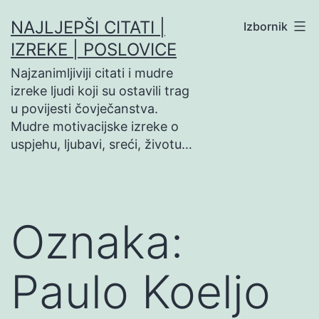
Preskoči
NAJLJEPŠI CITATI |
Izbornik
na
IZREKE | POSLOVICE
sadržaj
Najzanimljiviji citati i mudre
izreke ljudi koji su ostavili trag
u povijesti čovječanstva.
Mudre motivacijske izreke o
uspjehu, ljubavi, sreći, životu…
Oznaka:
Paulo Koeljo