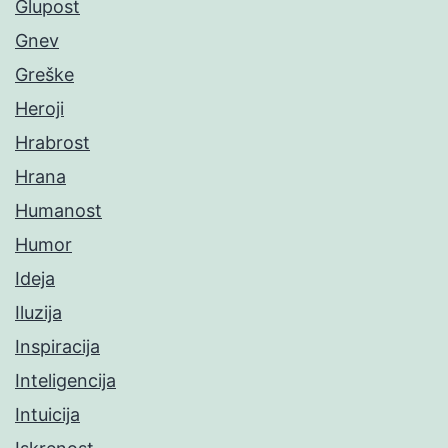
Glupost
Gnev
Greške
Heroji
Hrabrost
Hrana
Humanost
Humor
Ideja
Iluzija
Inspiracija
Inteligencija
Intuicija