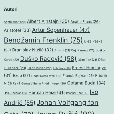
Autori
Albert Ajnštajn
(35)
Anatol Frans
(26)
Agata Kristi
(20)
Artur Šopenhauer
(47)
Aristotel
(33)
Bendžamin Frenklin
(75)
Blez Paskal
Branislav Nušić
(32)
(26)
Duško
Brus Li
(21)
Dejl Karnegi
(21)
Duško Radović
(58)
Džon
Korać
(22)
Džim Ron
(21)
Ernest Hemingvej
F. Kenedi
(23)
Džon Vuden
(22)
Erih From
(19)
(31)
Ezop
(27)
Fridrih
Fransis Bejkon
(25)
Fjodor Dostojevski
(19)
Gotama Buda
(34)
Niče
(27)
Georg Vilhelm Fridrih Hegel
(20)
Ivo
Herman Hese
(31)
Halil Džubran
(19)
Imanuel Kant
(19)
Johan Volfgang fon
Andrić
(55)