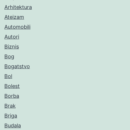
Arhitektura
Ateizam
Automobili
Autori
Biznis
Bog
Bogatstvo
Bol
Bolest
Borba
Brak
Briga
Budala