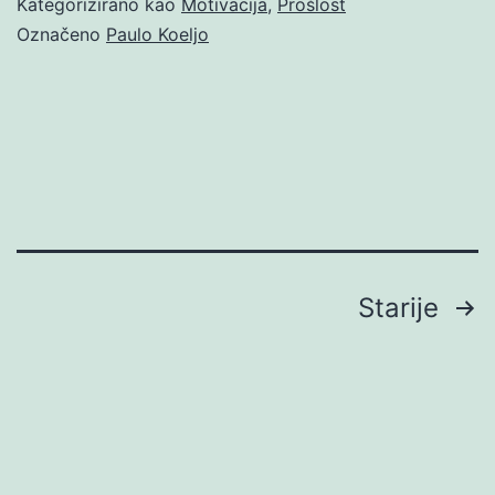
Kategorizirano kao
Motivacija
,
Prošlost
Označeno
Paulo Koeljo
Brojevi
Starije
stranica
objava