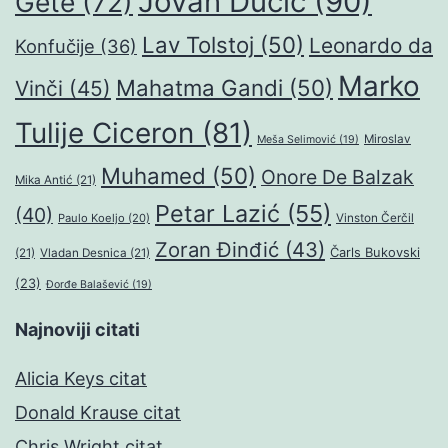
Jovan Dučić
(90)
Gete
(72)
Lav Tolstoj
(50)
Leonardo da
Konfučije
(36)
Marko
Mahatma Gandi
(50)
Vinči
(45)
Tulije Ciceron
(81)
Miroslav
Meša Selimović
(19)
Muhamed
(50)
Onore De Balzak
Mika Antić
(21)
Petar Lazić
(55)
(40)
Paulo Koeljo
(20)
Vinston Čerčil
Zoran Đinđić
(43)
Čarls Bukovski
(21)
Vladan Desnica
(21)
(23)
Đorđe Balašević
(19)
Najnoviji citati
Alicia Keys citat
Donald Krause citat
Chris Wright citat