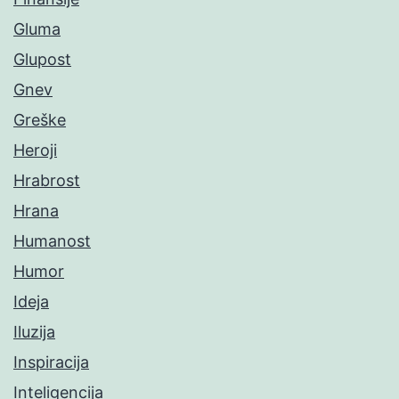
Gluma
Glupost
Gnev
Greške
Heroji
Hrabrost
Hrana
Humanost
Humor
Ideja
Iluzija
Inspiracija
Inteligencija