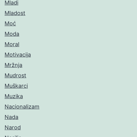
Mladi
Mladost
Moć
Moda
Moral
Motivacija
Mržnja
Mudrost
Muškarci
Muzika
Nacionalizam
Nada
Narod