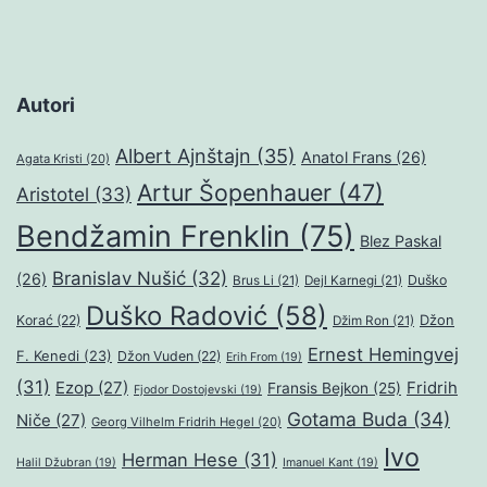
Autori
Albert Ajnštajn
(35)
Anatol Frans
(26)
Agata Kristi
(20)
Artur Šopenhauer
(47)
Aristotel
(33)
Bendžamin Frenklin
(75)
Blez Paskal
Branislav Nušić
(32)
(26)
Duško
Brus Li
(21)
Dejl Karnegi
(21)
Duško Radović
(58)
Džon
Korać
(22)
Džim Ron
(21)
Ernest Hemingvej
F. Kenedi
(23)
Džon Vuden
(22)
Erih From
(19)
(31)
Ezop
(27)
Fridrih
Fransis Bejkon
(25)
Fjodor Dostojevski
(19)
Gotama Buda
(34)
Niče
(27)
Georg Vilhelm Fridrih Hegel
(20)
Ivo
Herman Hese
(31)
Halil Džubran
(19)
Imanuel Kant
(19)