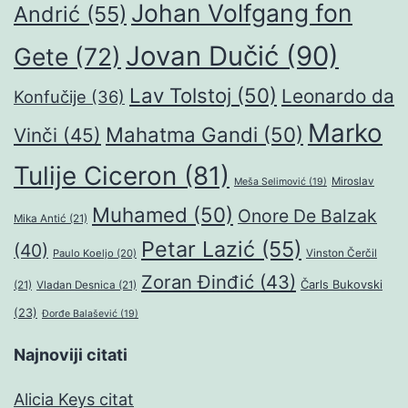
Johan Volfgang fon
Andrić
(55)
Jovan Dučić
(90)
Gete
(72)
Lav Tolstoj
(50)
Leonardo da
Konfučije
(36)
Marko
Mahatma Gandi
(50)
Vinči
(45)
Tulije Ciceron
(81)
Miroslav
Meša Selimović
(19)
Muhamed
(50)
Onore De Balzak
Mika Antić
(21)
Petar Lazić
(55)
(40)
Paulo Koeljo
(20)
Vinston Čerčil
Zoran Đinđić
(43)
Čarls Bukovski
(21)
Vladan Desnica
(21)
(23)
Đorđe Balašević
(19)
Najnoviji citati
Alicia Keys citat