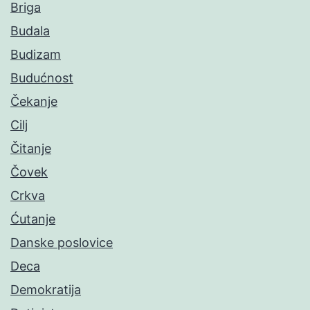
Briga
Budala
Budizam
Budućnost
Čekanje
Cilj
Čitanje
Čovek
Crkva
Ćutanje
Danske poslovice
Deca
Demokratija