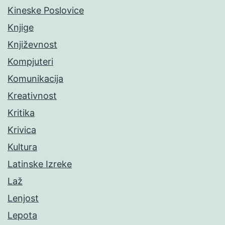
Kineske Poslovice
Knjige
Književnost
Kompjuteri
Komunikacija
Kreativnost
Kritika
Krivica
Kultura
Latinske Izreke
Laž
Lenjost
Lepota