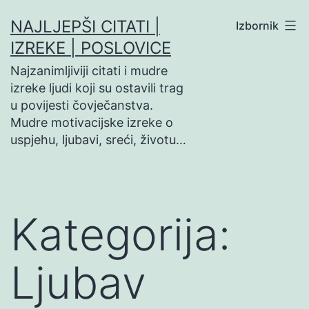
Preskoči
NAJLJEPŠI CITATI |
Izbornik
na
IZREKE | POSLOVICE
sadržaj
Najzanimljiviji citati i mudre
izreke ljudi koji su ostavili trag
u povijesti čovječanstva.
Mudre motivacijske izreke o
uspjehu, ljubavi, sreći, životu…
Kategorija:
Ljubav