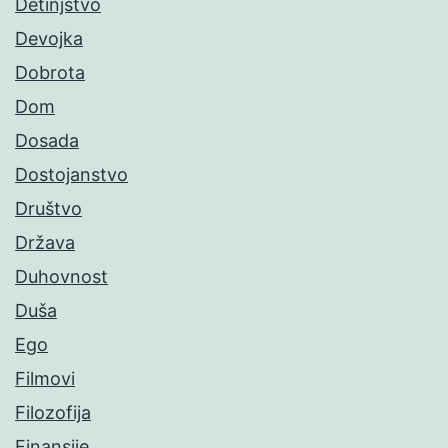
Detinjstvo
Devojka
Dobrota
Dom
Dosada
Dostojanstvo
Društvo
Država
Duhovnost
Duša
Ego
Filmovi
Filozofija
Finansije