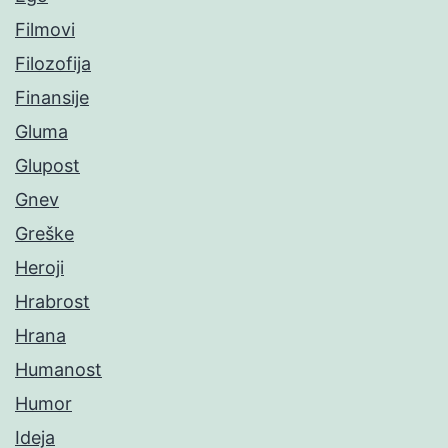
Filmovi
Filozofija
Finansije
Gluma
Glupost
Gnev
Greške
Heroji
Hrabrost
Hrana
Humanost
Humor
Ideja