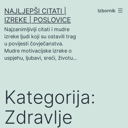
Preskoči
NAJLJEPŠI CITATI |
Izbornik
na
IZREKE | POSLOVICE
sadržaj
Najzanimljiviji citati i mudre
izreke ljudi koji su ostavili trag
u povijesti čovječanstva.
Mudre motivacijske izreke o
uspjehu, ljubavi, sreći, životu…
Kategorija:
Zdravlje