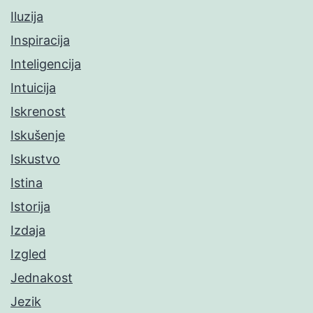
Iluzija
Inspiracija
Inteligencija
Intuicija
Iskrenost
Iskušenje
Iskustvo
Istina
Istorija
Izdaja
Izgled
Jednakost
Jezik