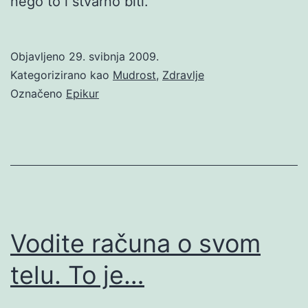
nego to i stvarno biti.
Objavljeno
29. svibnja 2009.
Kategorizirano kao
Mudrost
,
Zdravlje
Označeno
Epikur
Vodite računa o svom
telu. To je…