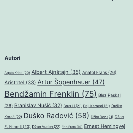
stranica
objava
Autori
Albert Ajnštajn
(35)
Anatol Frans
(26)
Agata Kristi
(20)
Artur Šopenhauer
(47)
Aristotel
(33)
Bendžamin Frenklin
(75)
Blez Paskal
Branislav Nušić
(32)
(26)
Duško
Brus Li
(21)
Dejl Karnegi
(21)
Duško Radović
(58)
Džon
Korać
(22)
Džim Ron
(21)
Ernest Hemingvej
F. Kenedi
(23)
Džon Vuden
(22)
Erih From
(19)