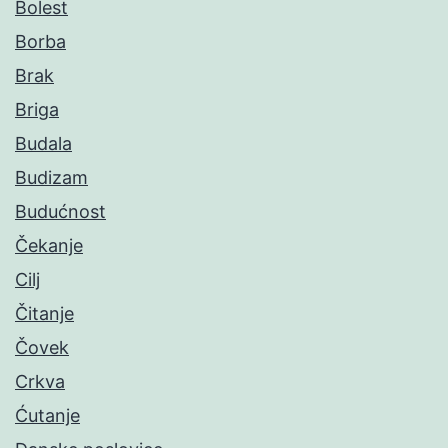
Bolest
Borba
Brak
Briga
Budala
Budizam
Budućnost
Čekanje
Cilj
Čitanje
Čovek
Crkva
Ćutanje