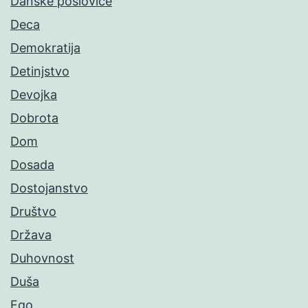
Danske poslovice
Deca
Demokratija
Detinjstvo
Devojka
Dobrota
Dom
Dosada
Dostojanstvo
Društvo
Država
Duhovnost
Duša
Ego