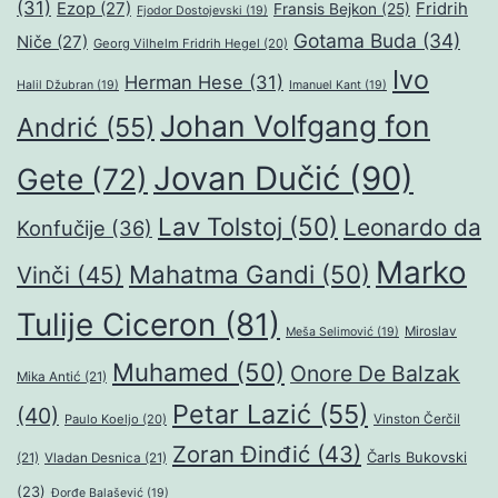
(31)
Ezop
(27)
Fridrih
Fransis Bejkon
(25)
Fjodor Dostojevski
(19)
Gotama Buda
(34)
Niče
(27)
Georg Vilhelm Fridrih Hegel
(20)
Ivo
Herman Hese
(31)
Halil Džubran
(19)
Imanuel Kant
(19)
Johan Volfgang fon
Andrić
(55)
Jovan Dučić
(90)
Gete
(72)
Lav Tolstoj
(50)
Leonardo da
Konfučije
(36)
Marko
Mahatma Gandi
(50)
Vinči
(45)
Tulije Ciceron
(81)
Miroslav
Meša Selimović
(19)
Muhamed
(50)
Onore De Balzak
Mika Antić
(21)
Petar Lazić
(55)
(40)
Paulo Koeljo
(20)
Vinston Čerčil
Zoran Đinđić
(43)
Čarls Bukovski
(21)
Vladan Desnica
(21)
(23)
Đorđe Balašević
(19)