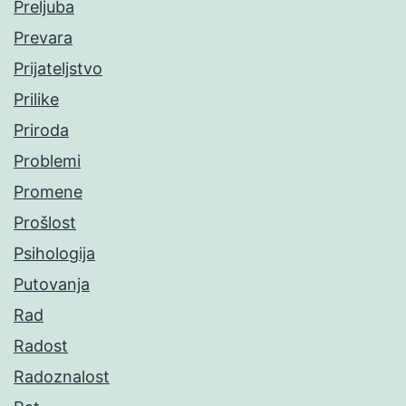
Preljuba
Prevara
Prijateljstvo
Prilike
Priroda
Problemi
Promene
Prošlost
Psihologija
Putovanja
Rad
Radost
Radoznalost