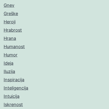
Gnev
Greške
Heroji
Hrabrost
Hrana
Humanost
Humor
Ideja
Iluzija
Inspiracija
Inteligencija
Intuicija
Iskrenost