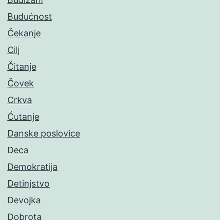
Budućnost
Čekanje
Cilj
Čitanje
Čovek
Crkva
Ćutanje
Danske poslovice
Deca
Demokratija
Detinjstvo
Devojka
Dobrota