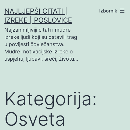
Preskoči
NAJLJEPŠI CITATI |
Izbornik
na
IZREKE | POSLOVICE
sadržaj
Najzanimljiviji citati i mudre
izreke ljudi koji su ostavili trag
u povijesti čovječanstva.
Mudre motivacijske izreke o
uspjehu, ljubavi, sreći, životu…
Kategorija:
Osveta