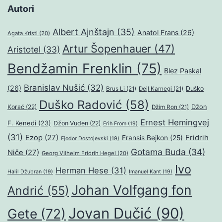
Autori
Albert Ajnštajn
(35)
Anatol Frans
(26)
Agata Kristi
(20)
Artur Šopenhauer
(47)
Aristotel
(33)
Bendžamin Frenklin
(75)
Blez Paskal
Branislav Nušić
(32)
(26)
Duško
Brus Li
(21)
Dejl Karnegi
(21)
Duško Radović
(58)
Džon
Korać
(22)
Džim Ron
(21)
Ernest Hemingvej
F. Kenedi
(23)
Džon Vuden
(22)
Erih From
(19)
(31)
Ezop
(27)
Fridrih
Fransis Bejkon
(25)
Fjodor Dostojevski
(19)
Gotama Buda
(34)
Niče
(27)
Georg Vilhelm Fridrih Hegel
(20)
Ivo
Herman Hese
(31)
Halil Džubran
(19)
Imanuel Kant
(19)
Johan Volfgang fon
Andrić
(55)
Jovan Dučić
(90)
Gete
(72)