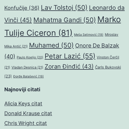
Lav Tolstoj
(50)
Leonardo da
Konfučije
(36)
Marko
Mahatma Gandi
(50)
Vinči
(45)
Tulije Ciceron
(81)
Miroslav
Meša Selimović
(19)
Muhamed
(50)
Onore De Balzak
Mika Antić
(21)
Petar Lazić
(55)
(40)
Paulo Koeljo
(20)
Vinston Čerčil
Zoran Đinđić
(43)
Čarls Bukovski
(21)
Vladan Desnica
(21)
(23)
Đorđe Balašević
(19)
Najnoviji citati
Alicia Keys citat
Donald Krause citat
Chris Wright citat