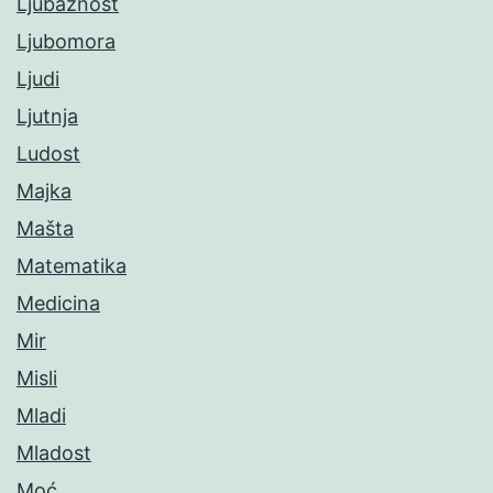
Ljubaznost
Ljubomora
Ljudi
Ljutnja
Ludost
Majka
Mašta
Matematika
Medicina
Mir
Misli
Mladi
Mladost
Moć