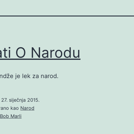
ati O Narodu
andže je lek za narod.
o
27. siječnja 2015.
irano kao
Narod
Bob Marli