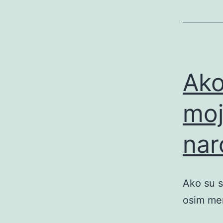
Ako
moj
na
Ako su s
osim me