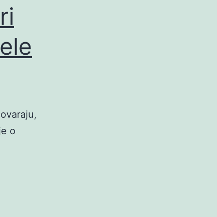
ri
ele
govaraju,
je o