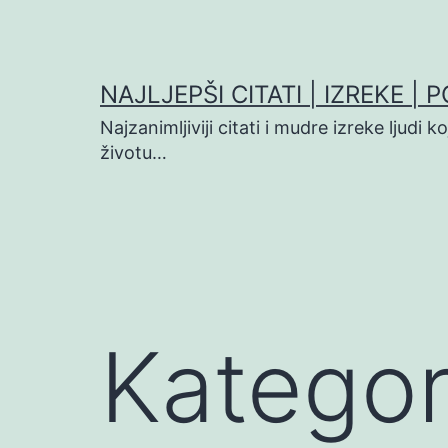
Preskoči
na
sadržaj
NAJLJEPŠI CITATI | IZREKE | 
Najzanimljiviji citati i mudre izreke ljudi 
životu…
Kategor