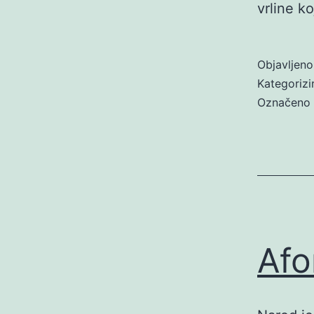
vrline k
Objavljen
Kategoriz
Označeno
Afo