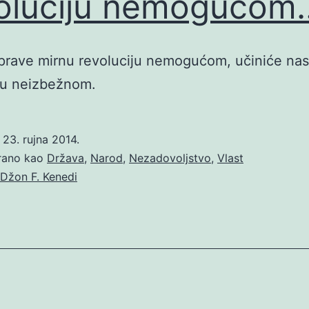
oluciju nemogućom
 prave mirnu revoluciju nemogućom, učiniće nas
ju neizbežnom.
o
23. rujna 2014.
irano kao
Država
,
Narod
,
Nezadovoljstvo
,
Vlast
Džon F. Kenedi