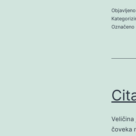
Objavljen
Kategoriz
Označeno
Cit
Veličina
čoveka n