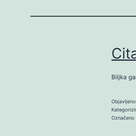
Cit
Biljka g
Objavljen
Kategoriz
Označeno