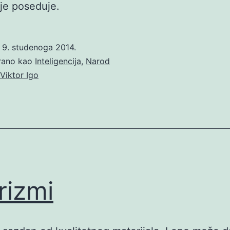
oje poseduje.
o
9. studenoga 2014.
irano kao
Inteligencija
,
Narod
Viktor Igo
rizmi