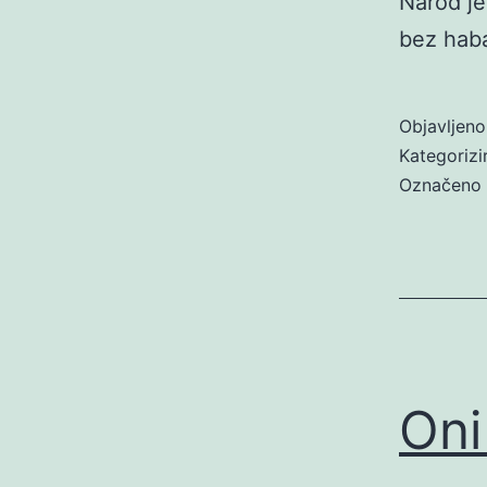
Narod je
bez haba
Objavljen
Kategoriz
Označeno
Oni