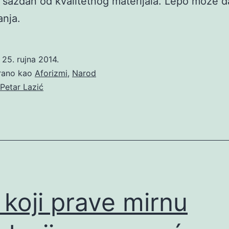
 sazdan od kvalitetnog materijala. Lepo može d
nja.
o
25. rujna 2014.
irano kao
Aforizmi
,
Narod
Petar Lazić
 koji prave mirnu