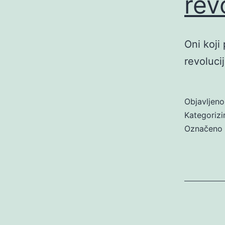
rev
Oni koji
revoluci
Objavljen
Kategoriz
Označeno