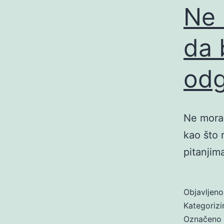
Ne 
da 
odg
Ne moram
kao što 
pitanjim
Objavljen
Kategoriz
Označeno