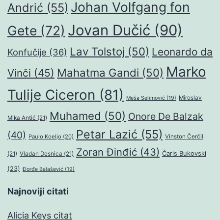
Johan Volfgang fon
Andrić
(55)
Jovan Dučić
(90)
Gete
(72)
Lav Tolstoj
(50)
Leonardo da
Konfučije
(36)
Marko
Mahatma Gandi
(50)
Vinči
(45)
Tulije Ciceron
(81)
Miroslav
Meša Selimović
(19)
Muhamed
(50)
Onore De Balzak
Mika Antić
(21)
Petar Lazić
(55)
(40)
Paulo Koeljo
(20)
Vinston Čerčil
Zoran Đinđić
(43)
Čarls Bukovski
(21)
Vladan Desnica
(21)
(23)
Đorđe Balašević
(19)
Najnoviji citati
Alicia Keys citat