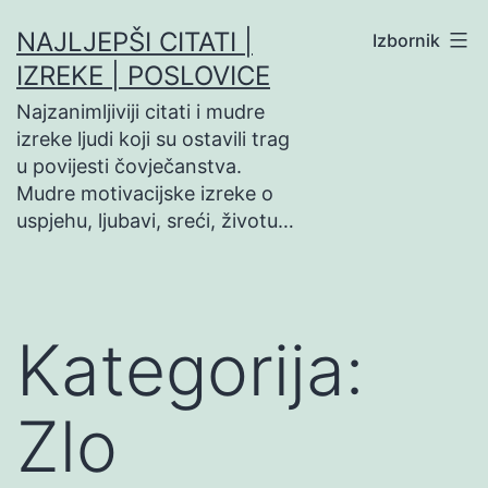
Preskoči
NAJLJEPŠI CITATI |
Izbornik
na
IZREKE | POSLOVICE
sadržaj
Najzanimljiviji citati i mudre
izreke ljudi koji su ostavili trag
u povijesti čovječanstva.
Mudre motivacijske izreke o
uspjehu, ljubavi, sreći, životu…
Kategorija:
Zlo