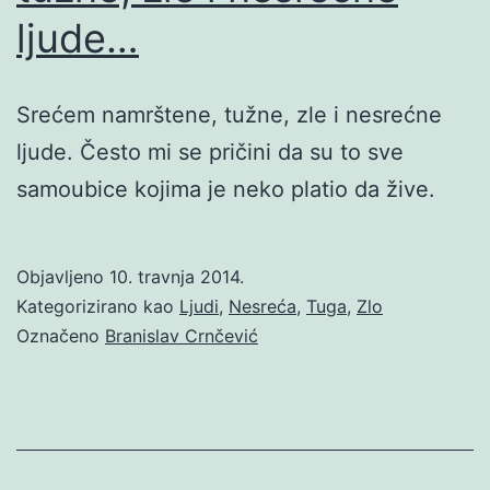
ljude…
Srećem namrštene, tužne, zle i nesrećne
ljude. Često mi se pričini da su to sve
samoubice kojima je neko platio da žive.
Objavljeno
10. travnja 2014.
Kategorizirano kao
Ljudi
,
Nesreća
,
Tuga
,
Zlo
Označeno
Branislav Crnčević