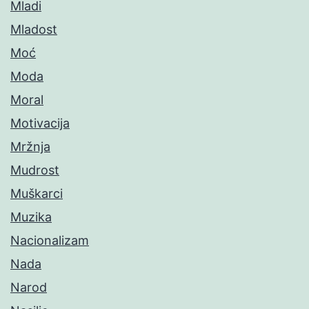
Mladi
Mladost
Moć
Moda
Moral
Motivacija
Mržnja
Mudrost
Muškarci
Muzika
Nacionalizam
Nada
Narod