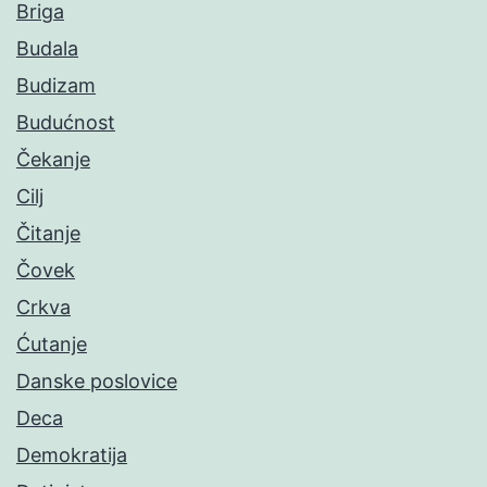
Briga
Budala
Budizam
Budućnost
Čekanje
Cilj
Čitanje
Čovek
Crkva
Ćutanje
Danske poslovice
Deca
Demokratija