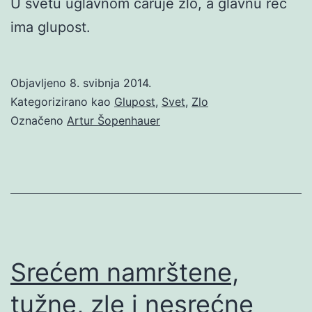
U svetu uglavnom caruje zlo, a glavnu reč
ima glupost.
Objavljeno
8. svibnja 2014.
Kategorizirano kao
Glupost
,
Svet
,
Zlo
Označeno
Artur Šopenhauer
Srećem namrštene,
tužne, zle i nesrećne