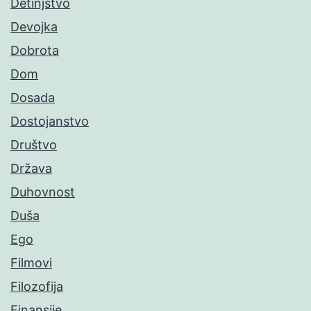
Detinjstvo
Devojka
Dobrota
Dom
Dosada
Dostojanstvo
Društvo
Država
Duhovnost
Duša
Ego
Filmovi
Filozofija
Finansije