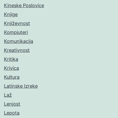
Kineske Poslovice
Knjige
Književnost
Kompjuteri
Komunikacija
Kreativnost
Kritika
Krivica
Kultura
Latinske Izreke
Laž
Lenjost
Lepota