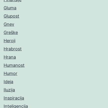
Gluma
Glupost
Gnev
Greške
Heroji
Hrabrost
Hrana
Humanost
Humor
Ideja
Iluzija
Inspiracija
Inteligencija