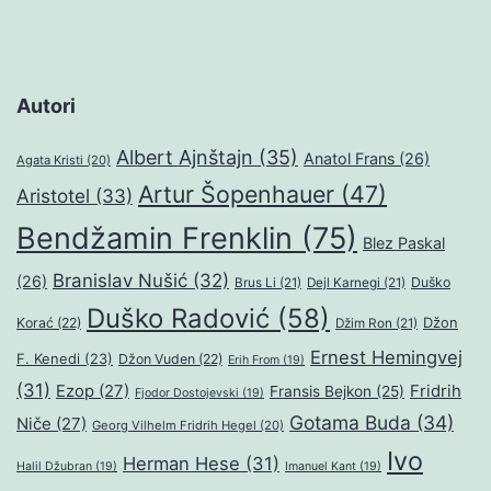
Autori
Albert Ajnštajn
(35)
Anatol Frans
(26)
Agata Kristi
(20)
Artur Šopenhauer
(47)
Aristotel
(33)
Bendžamin Frenklin
(75)
Blez Paskal
Branislav Nušić
(32)
(26)
Duško
Brus Li
(21)
Dejl Karnegi
(21)
Duško Radović
(58)
Džon
Korać
(22)
Džim Ron
(21)
Ernest Hemingvej
F. Kenedi
(23)
Džon Vuden
(22)
Erih From
(19)
(31)
Ezop
(27)
Fridrih
Fransis Bejkon
(25)
Fjodor Dostojevski
(19)
Gotama Buda
(34)
Niče
(27)
Georg Vilhelm Fridrih Hegel
(20)
Ivo
Herman Hese
(31)
Halil Džubran
(19)
Imanuel Kant
(19)