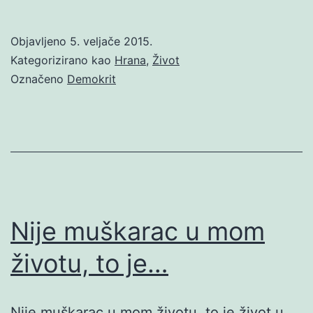
Objavljeno
5. veljače 2015.
Kategorizirano kao
Hrana
,
Život
Označeno
Demokrit
Nije muškarac u mom
životu, to je…
Nije muškarac u mom životu, to je život u