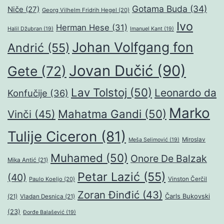
Gotama Buda
(34)
Niče
(27)
Georg Vilhelm Fridrih Hegel
(20)
Ivo
Herman Hese
(31)
Halil Džubran
(19)
Imanuel Kant
(19)
Johan Volfgang fon
Andrić
(55)
Jovan Dučić
(90)
Gete
(72)
Lav Tolstoj
(50)
Leonardo da
Konfučije
(36)
Marko
Mahatma Gandi
(50)
Vinči
(45)
Tulije Ciceron
(81)
Miroslav
Meša Selimović
(19)
Muhamed
(50)
Onore De Balzak
Mika Antić
(21)
Petar Lazić
(55)
(40)
Paulo Koeljo
(20)
Vinston Čerčil
Zoran Đinđić
(43)
Čarls Bukovski
(21)
Vladan Desnica
(21)
(23)
Đorđe Balašević
(19)