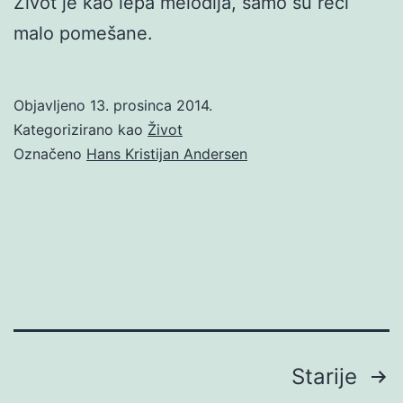
Život je kao lepa melodija, samo su reči
malo pomešane.
Objavljeno
13. prosinca 2014.
Kategorizirano kao
Život
Označeno
Hans Kristijan Andersen
Brojevi
Starije