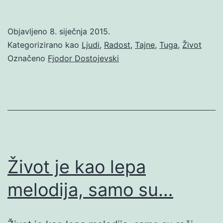
Objavljeno
8. siječnja 2015.
Kategorizirano kao
Ljudi
,
Radost
,
Tajne
,
Tuga
,
Život
Označeno
Fjodor Dostojevski
Život je kao lepa
melodija, samo su…