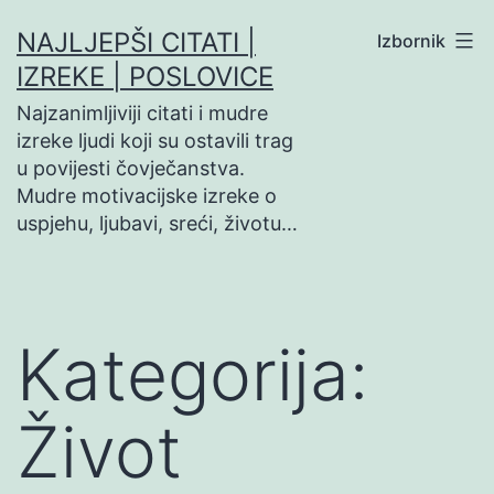
Preskoči
NAJLJEPŠI CITATI |
Izbornik
na
IZREKE | POSLOVICE
sadržaj
Najzanimljiviji citati i mudre
izreke ljudi koji su ostavili trag
u povijesti čovječanstva.
Mudre motivacijske izreke o
uspjehu, ljubavi, sreći, životu…
Kategorija:
Život