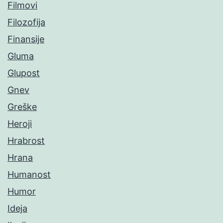
Filmovi
Filozofija
Finansije
Gluma
Glupost
Gnev
Greške
Heroji
Hrabrost
Hrana
Humanost
Humor
Ideja