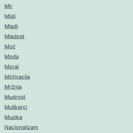
Mir
Misli
Mladi
Mladost
Moć
Moda
Moral
Motivacija
Mržnja
Mudrost
Muškarci
Muzika
Nacionalizam