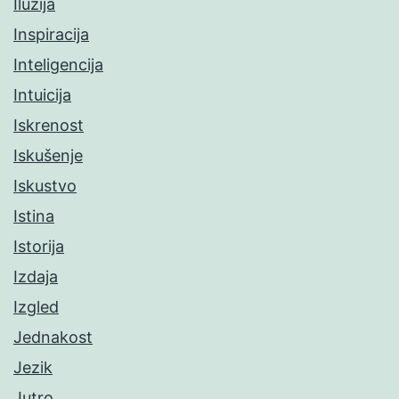
Iluzija
Inspiracija
Inteligencija
Intuicija
Iskrenost
Iskušenje
Iskustvo
Istina
Istorija
Izdaja
Izgled
Jednakost
Jezik
Jutro