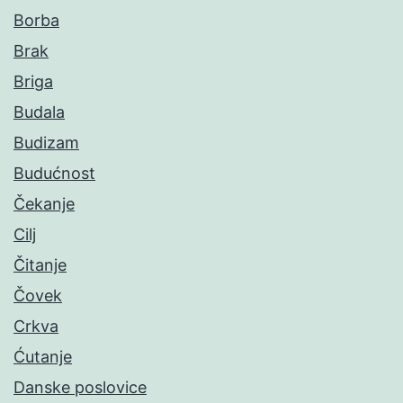
Borba
Brak
Briga
Budala
Budizam
Budućnost
Čekanje
Cilj
Čitanje
Čovek
Crkva
Ćutanje
Danske poslovice