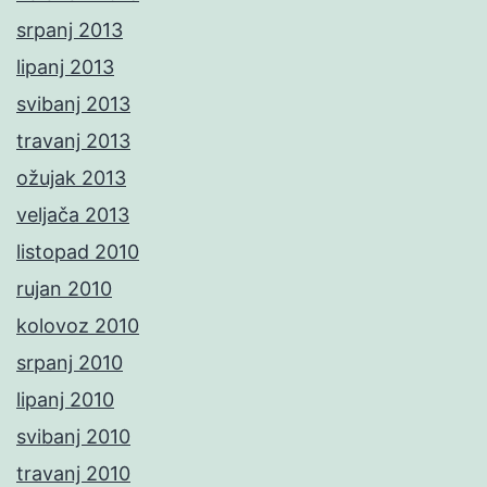
srpanj 2013
lipanj 2013
svibanj 2013
travanj 2013
ožujak 2013
veljača 2013
listopad 2010
rujan 2010
kolovoz 2010
srpanj 2010
lipanj 2010
svibanj 2010
travanj 2010