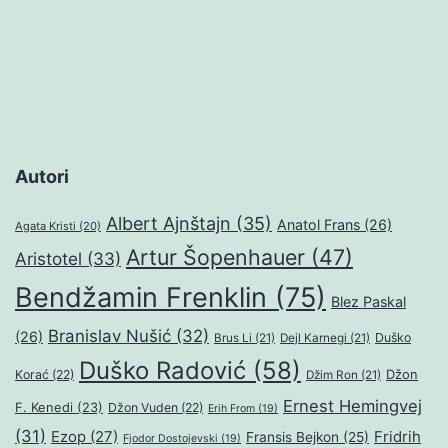
stranica
objava
Autori
Albert Ajnštajn
(35)
Anatol Frans
(26)
Agata Kristi
(20)
Artur Šopenhauer
(47)
Aristotel
(33)
Bendžamin Frenklin
(75)
Blez Paskal
Branislav Nušić
(32)
(26)
Duško
Brus Li
(21)
Dejl Karnegi
(21)
Duško Radović
(58)
Džon
Korać
(22)
Džim Ron
(21)
Ernest Hemingvej
F. Kenedi
(23)
Džon Vuden
(22)
Erih From
(19)
(31)
Ezop
(27)
Fridrih
Fransis Bejkon
(25)
Fjodor Dostojevski
(19)