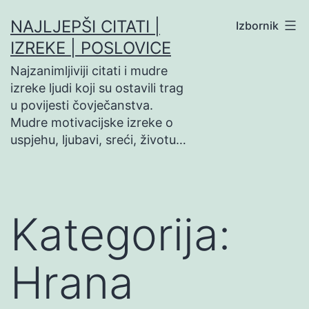
Preskoči
NAJLJEPŠI CITATI |
Izbornik
na
IZREKE | POSLOVICE
sadržaj
Najzanimljiviji citati i mudre
izreke ljudi koji su ostavili trag
u povijesti čovječanstva.
Mudre motivacijske izreke o
uspjehu, ljubavi, sreći, životu…
Kategorija:
Hrana