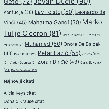
Jovan Dučić
(90)
Gete
(72)
Lav Tolstoj
(50)
Leonardo da
Konfučije
(36)
Marko
Mahatma Gandi
(50)
Vinči
(45)
Tulije Ciceron
(81)
Miroslav
Meša Selimović
(19)
Muhamed
(50)
Onore De Balzak
Mika Antić
(21)
Petar Lazić
(55)
(40)
Paulo Koeljo
(20)
Vinston Čerčil
Zoran Đinđić
(43)
Čarls Bukovski
(21)
Vladan Desnica
(21)
(23)
Đorđe Balašević
(19)
Najnoviji citati
Alicia Keys citat
Donald Krause citat