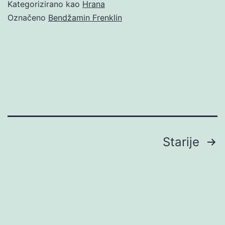
Kategorizirano kao
Hrana
Označeno
Bendžamin Frenklin
Brojevi
Starije
stranica
objava