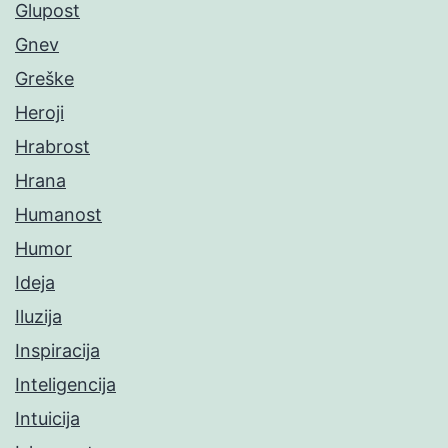
Glupost
Gnev
Greške
Heroji
Hrabrost
Hrana
Humanost
Humor
Ideja
Iluzija
Inspiracija
Inteligencija
Intuicija