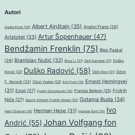
Autori
Albert Ajnštajn
(35)
Anatol Frans
(26)
Agata Kristi
(20)
Artur Šopenhauer
(47)
Aristotel
(33)
Bendžamin Frenklin
(75)
Blez Paskal
Branislav Nušić
(32)
(26)
Duško
Brus Li
(21)
Dejl Karnegi
(21)
Duško Radović
(58)
Džon
Korać
(22)
Džim Ron
(21)
Ernest Hemingvej
F. Kenedi
(23)
Džon Vuden
(22)
Erih From
(19)
(31)
Ezop
(27)
Fridrih
Fransis Bejkon
(25)
Fjodor Dostojevski
(19)
Gotama Buda
(34)
Niče
(27)
Georg Vilhelm Fridrih Hegel
(20)
Ivo
Herman Hese
(31)
Halil Džubran
(19)
Imanuel Kant
(19)
Johan Volfgang fon
Andrić
(55)