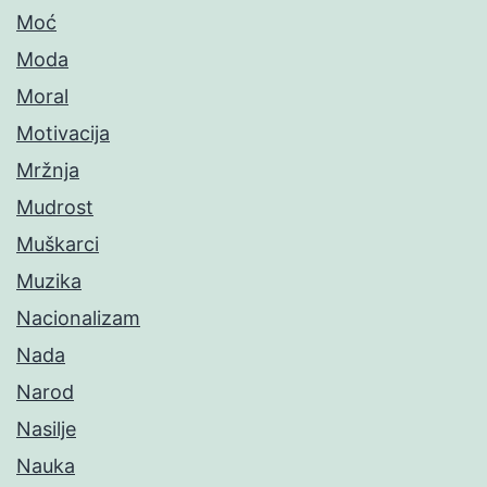
Moć
Moda
Moral
Motivacija
Mržnja
Mudrost
Muškarci
Muzika
Nacionalizam
Nada
Narod
Nasilje
Nauka