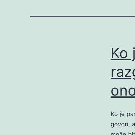
Ko 
raz
ono
Ko je pa
govori, 
može bit