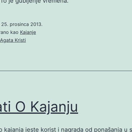
 To je gubljenje vremena.
o
25. prosinca 2013.
irano kao
Kajanje
Agata Kristi
ati O Kajanju
 kajanja jeste korist i nagrada od ponašanja u 