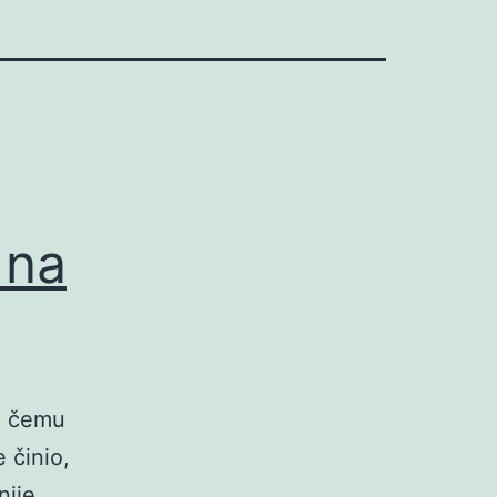
 na
 o čemu
 činio,
nije