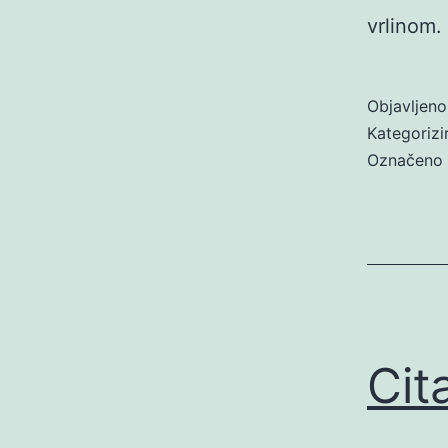
vrlinom.
Objavljen
Kategoriz
Označeno
Cit