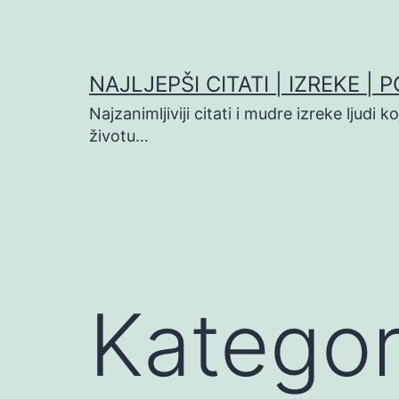
Preskoči
na
sadržaj
NAJLJEPŠI CITATI | IZREKE | 
Najzanimljiviji citati i mudre izreke ljudi 
životu…
Kategor