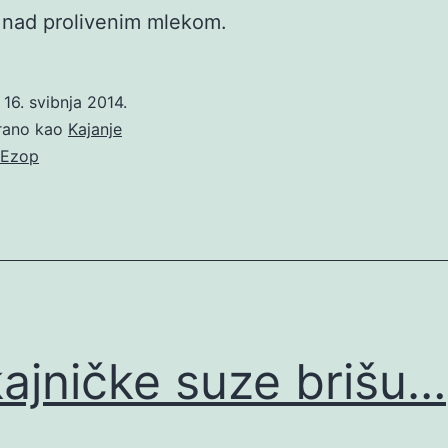
 nad prolivenim mlekom.
o
16. svibnja 2014.
irano kao
Kajanje
Ezop
ajničke suze brišu…