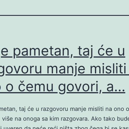
je pametan, taj će u
govoru manje misliti
 o čemu govori, a…
metan, taj će u razgovoru manje misliti na ono
a više na onoga sa kim razgovara. Ako tako bude
i uveren da neće reći ništa zbog čega bi se kas