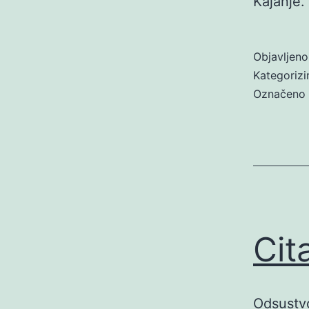
Kajanje.
Objavljen
Kategoriz
Označeno
Cit
Odsustvo