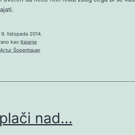
jati.
o
9. listopada 2014.
irano kao
Kajanje
Artur Šopenhauer
plači nad…