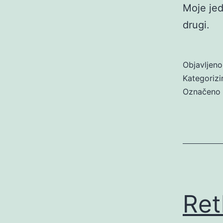
Moje jed
drugi.
Objavljen
Kategoriz
Označeno
Ret