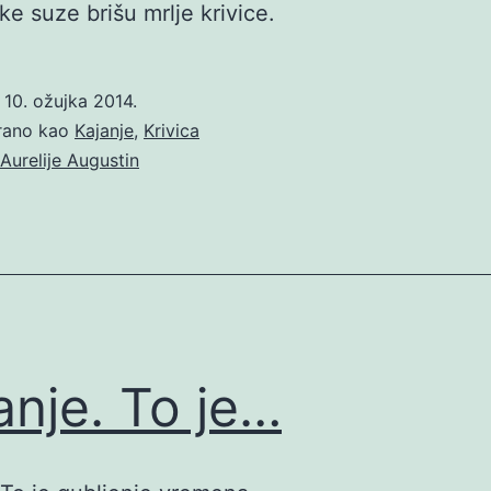
ke suze brišu mrlje krivice.
o
10. ožujka 2014.
irano kao
Kajanje
,
Krivica
Aurelije Augustin
anje. To je…