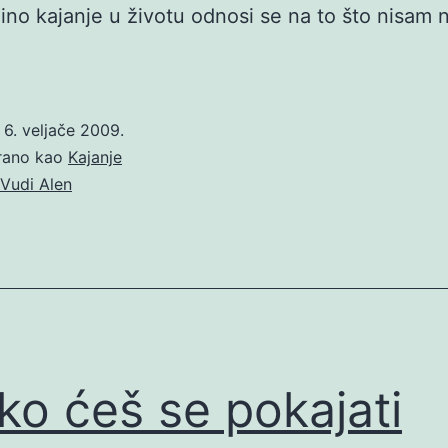
ino kajanje u životu odnosi se na to što nisam 
o
6. veljače 2009.
irano kao
Kajanje
Vudi Alen
ko ćeš se pokajati