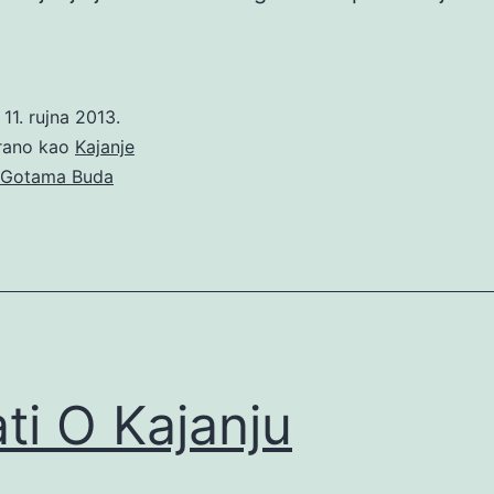
o
11. rujna 2013.
irano kao
Kajanje
Gotama Buda
ati O Kajanju