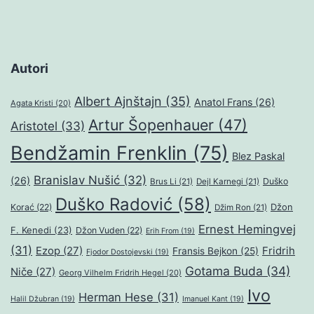
Autori
Albert Ajnštajn
(35)
Anatol Frans
(26)
Agata Kristi
(20)
Artur Šopenhauer
(47)
Aristotel
(33)
Bendžamin Frenklin
(75)
Blez Paskal
Branislav Nušić
(32)
(26)
Duško
Brus Li
(21)
Dejl Karnegi
(21)
Duško Radović
(58)
Džon
Korać
(22)
Džim Ron
(21)
Ernest Hemingvej
F. Kenedi
(23)
Džon Vuden
(22)
Erih From
(19)
(31)
Ezop
(27)
Fridrih
Fransis Bejkon
(25)
Fjodor Dostojevski
(19)
Gotama Buda
(34)
Niče
(27)
Georg Vilhelm Fridrih Hegel
(20)
Ivo
Herman Hese
(31)
Halil Džubran
(19)
Imanuel Kant
(19)