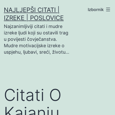
Preskoči
NAJLJEPŠI CITATI |
Izbornik
na
IZREKE | POSLOVICE
sadržaj
Najzanimljiviji citati i mudre
izreke ljudi koji su ostavili trag
u povijesti čovječanstva.
Mudre motivacijske izreke o
uspjehu, ljubavi, sreći, životu…
Citati O
Kajanju