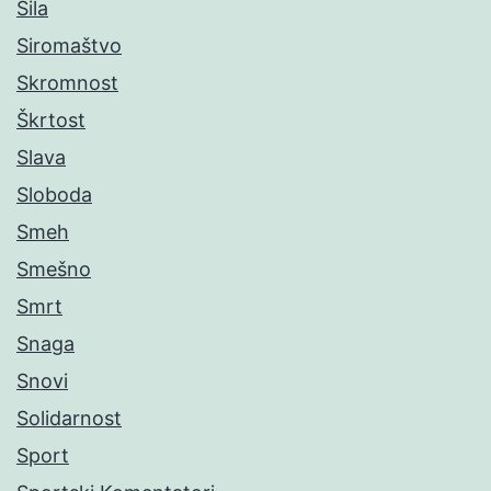
Sila
Siromaštvo
Skromnost
Škrtost
Slava
Sloboda
Smeh
Smešno
Smrt
Snaga
Snovi
Solidarnost
Sport