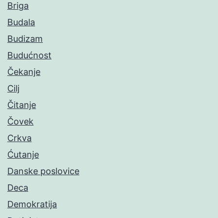
Briga
Budala
Budizam
Budućnost
Čekanje
Cilj
Čitanje
Čovek
Crkva
Ćutanje
Danske poslovice
Deca
Demokratija