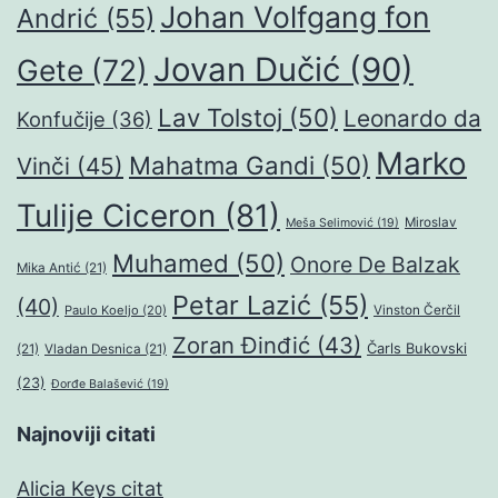
Johan Volfgang fon
Andrić
(55)
Jovan Dučić
(90)
Gete
(72)
Lav Tolstoj
(50)
Leonardo da
Konfučije
(36)
Marko
Mahatma Gandi
(50)
Vinči
(45)
Tulije Ciceron
(81)
Miroslav
Meša Selimović
(19)
Muhamed
(50)
Onore De Balzak
Mika Antić
(21)
Petar Lazić
(55)
(40)
Paulo Koeljo
(20)
Vinston Čerčil
Zoran Đinđić
(43)
Čarls Bukovski
(21)
Vladan Desnica
(21)
(23)
Đorđe Balašević
(19)
Najnoviji citati
Alicia Keys citat