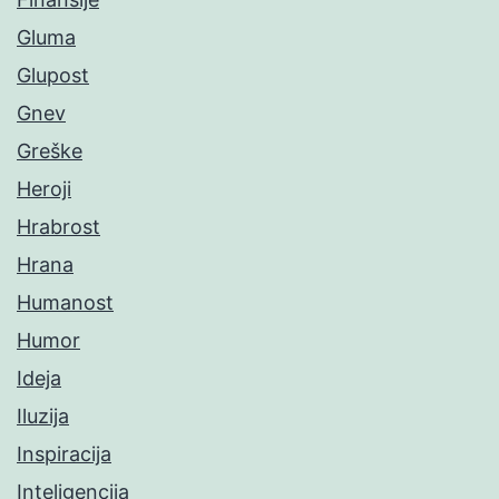
Gluma
Glupost
Gnev
Greške
Heroji
Hrabrost
Hrana
Humanost
Humor
Ideja
Iluzija
Inspiracija
Inteligencija