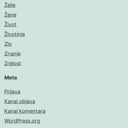
Želje
Žene
Život
Životinje
Zlo
Znanje
Zrelost
Meta
Prijava
Kanal objava
Kanal komentara
WordPress.org