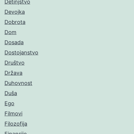
Detinjstvo
Devojka
Dobrota
Dom
Dosada
Dostojanstvo
Društvo
Država
Duhovnost
Duša
Ego
Filmovi
Filozofija
Finansije