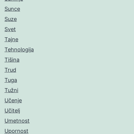
Sunce
Suze
Svet
Tajne
Tehnologija
Tišina
Trud
Tuga
Tužni
Učenje
Učitelj
Umetnost
Upornost