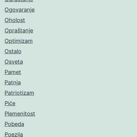
Ogovaranje
Oholost
Opraštanje
Optimizam
Ostalo
Osveta
Pamet
Patnja
Patriotizam
Piće
Plemenitost
Pobeda
Poezija