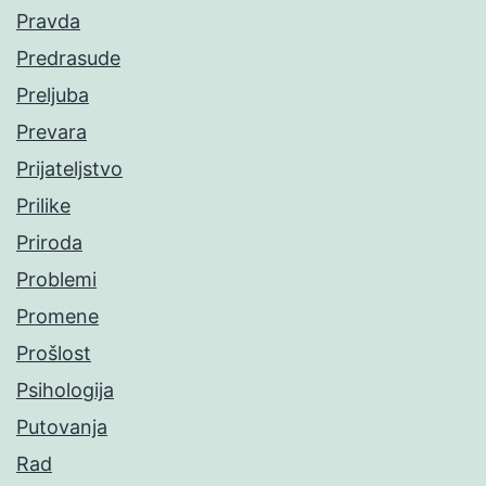
Pravda
Predrasude
Preljuba
Prevara
Prijateljstvo
Prilike
Priroda
Problemi
Promene
Prošlost
Psihologija
Putovanja
Rad