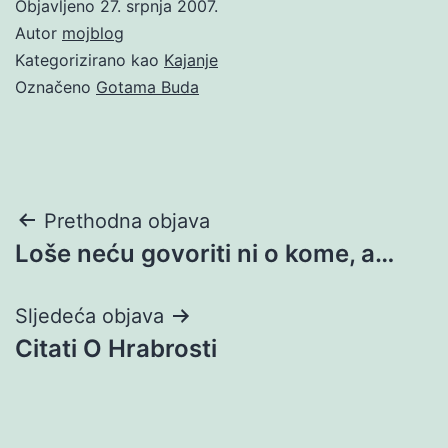
Objavljeno
27. srpnja 2007.
Autor
mojblog
Kategorizirano kao
Kajanje
Označeno
Gotama Buda
Navigacija
Prethodna objava
Loše neću govoriti ni o kome, a…
objava
Sljedeća objava
Citati O Hrabrosti