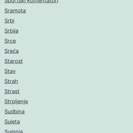
Sportski Komentatori
Sramota
Srbi
Srbija
Srce
Sreća
Starost
Stav
Strah
Strast
Strpljenje
Sudbina
Sujeta
Sumnja