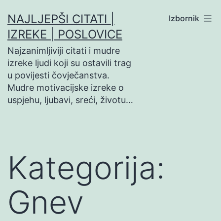
Preskoči
NAJLJEPŠI CITATI |
Izbornik
na
IZREKE | POSLOVICE
sadržaj
Najzanimljiviji citati i mudre
izreke ljudi koji su ostavili trag
u povijesti čovječanstva.
Mudre motivacijske izreke o
uspjehu, ljubavi, sreći, životu…
Kategorija:
Gnev