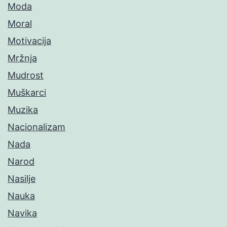
Moda
Moral
Motivacija
Mržnja
Mudrost
Muškarci
Muzika
Nacionalizam
Nada
Narod
Nasilje
Nauka
Navika