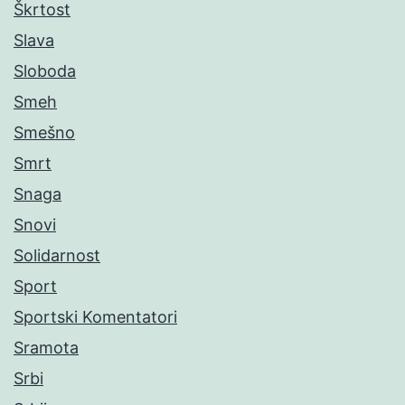
Škrtost
Slava
Sloboda
Smeh
Smešno
Smrt
Snaga
Snovi
Solidarnost
Sport
Sportski Komentatori
Sramota
Srbi