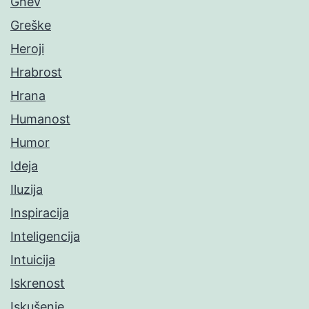
Gnev
Greške
Heroji
Hrabrost
Hrana
Humanost
Humor
Ideja
Iluzija
Inspiracija
Inteligencija
Intuicija
Iskrenost
Iskušenje