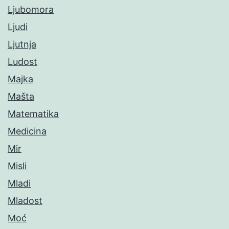
Ljubomora
Ljudi
Ljutnja
Ludost
Majka
Mašta
Matematika
Medicina
Mir
Misli
Mladi
Mladost
Moć