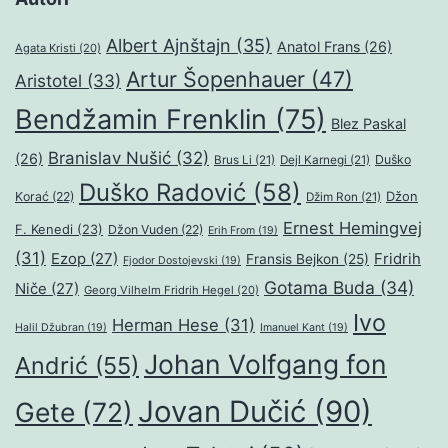
Albert Ajnštajn
(35)
Anatol Frans
(26)
Agata Kristi
(20)
Artur Šopenhauer
(47)
Aristotel
(33)
Bendžamin Frenklin
(75)
Blez Paskal
Branislav Nušić
(32)
(26)
Duško
Brus Li
(21)
Dejl Karnegi
(21)
Duško Radović
(58)
Džon
Korać
(22)
Džim Ron
(21)
Ernest Hemingvej
F. Kenedi
(23)
Džon Vuden
(22)
Erih From
(19)
(31)
Ezop
(27)
Fridrih
Fransis Bejkon
(25)
Fjodor Dostojevski
(19)
Gotama Buda
(34)
Niče
(27)
Georg Vilhelm Fridrih Hegel
(20)
Ivo
Herman Hese
(31)
Halil Džubran
(19)
Imanuel Kant
(19)
Johan Volfgang fon
Andrić
(55)
Jovan Dučić
(90)
Gete
(72)