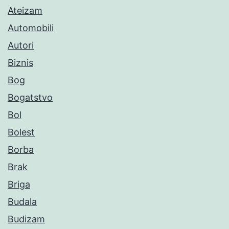
Ateizam
Automobili
Autori
Biznis
Bog
Bogatstvo
Bol
Bolest
Borba
Brak
Briga
Budala
Budizam