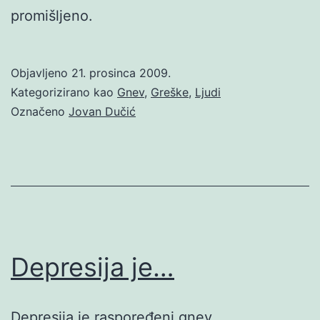
promišljeno.
Objavljeno
21. prosinca 2009.
Kategorizirano kao
Gnev
,
Greške
,
Ljudi
Označeno
Jovan Dučić
Depresija je…
Depresija je raspoređeni gnev.