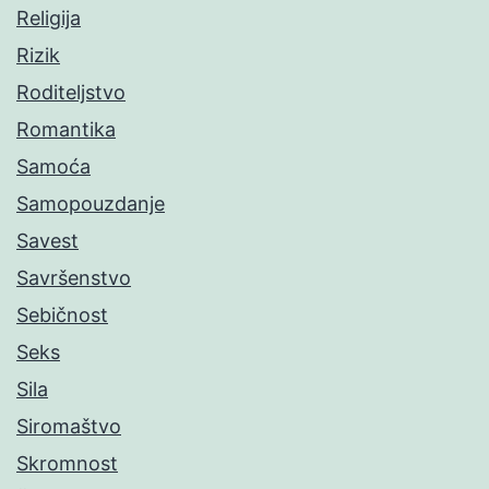
Religija
Rizik
Roditeljstvo
Romantika
Samoća
Samopouzdanje
Savest
Savršenstvo
Sebičnost
Seks
Sila
Siromaštvo
Skromnost