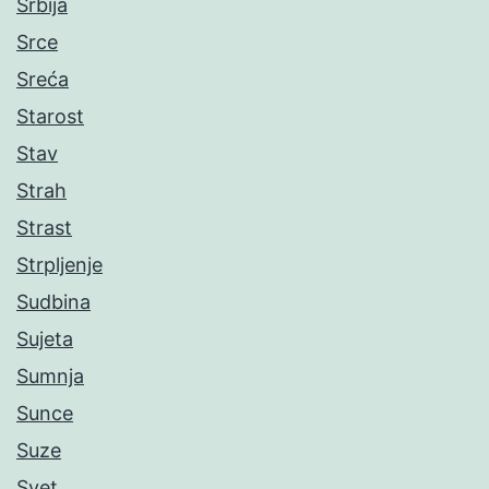
Srbija
Srce
Sreća
Starost
Stav
Strah
Strast
Strpljenje
Sudbina
Sujeta
Sumnja
Sunce
Suze
Svet