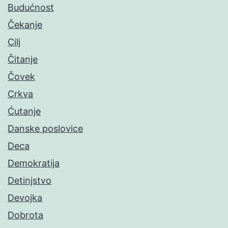
Budućnost
Čekanje
Cilj
Čitanje
Čovek
Crkva
Ćutanje
Danske poslovice
Deca
Demokratija
Detinjstvo
Devojka
Dobrota