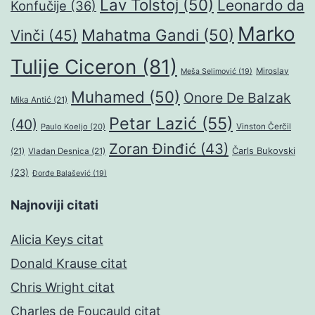
Lav Tolstoj
(50)
Leonardo da
Konfučije
(36)
Marko
Mahatma Gandi
(50)
Vinči
(45)
Tulije Ciceron
(81)
Miroslav
Meša Selimović
(19)
Muhamed
(50)
Onore De Balzak
Mika Antić
(21)
Petar Lazić
(55)
(40)
Paulo Koeljo
(20)
Vinston Čerčil
Zoran Đinđić
(43)
Čarls Bukovski
(21)
Vladan Desnica
(21)
(23)
Đorđe Balašević
(19)
Najnoviji citati
Alicia Keys citat
Donald Krause citat
Chris Wright citat
Charles de Foucauld citat