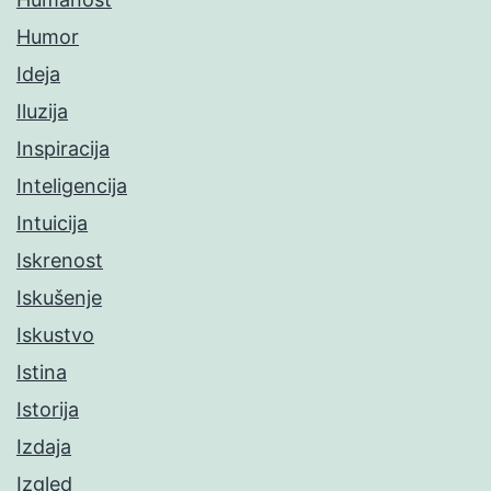
Humor
Ideja
Iluzija
Inspiracija
Inteligencija
Intuicija
Iskrenost
Iskušenje
Iskustvo
Istina
Istorija
Izdaja
Izgled