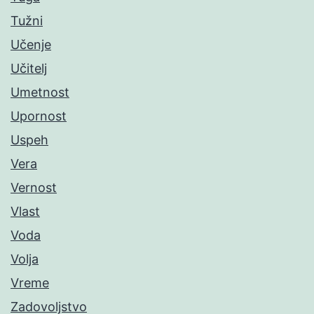
Tužni
Učenje
Učitelj
Umetnost
Upornost
Uspeh
Vera
Vernost
Vlast
Voda
Volja
Vreme
Zadovoljstvo