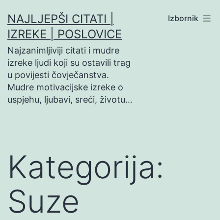
Preskoči
NAJLJEPŠI CITATI |
Izbornik
na
IZREKE | POSLOVICE
sadržaj
Najzanimljiviji citati i mudre
izreke ljudi koji su ostavili trag
u povijesti čovječanstva.
Mudre motivacijske izreke o
uspjehu, ljubavi, sreći, životu…
Kategorija:
Suze