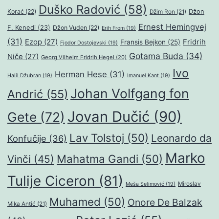
Duško Radović
(58)
Džon
Korać
(22)
Džim Ron
(21)
Ernest Hemingvej
F. Kenedi
(23)
Džon Vuden
(22)
Erih From
(19)
(31)
Ezop
(27)
Fridrih
Fransis Bejkon
(25)
Fjodor Dostojevski
(19)
Gotama Buda
(34)
Niče
(27)
Georg Vilhelm Fridrih Hegel
(20)
Ivo
Herman Hese
(31)
Halil Džubran
(19)
Imanuel Kant
(19)
Johan Volfgang fon
Andrić
(55)
Jovan Dučić
(90)
Gete
(72)
Lav Tolstoj
(50)
Leonardo da
Konfučije
(36)
Marko
Mahatma Gandi
(50)
Vinči
(45)
Tulije Ciceron
(81)
Miroslav
Meša Selimović
(19)
Muhamed
(50)
Onore De Balzak
Mika Antić
(21)