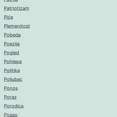
Patriotizam
Piće
Plemenitost
Pobeda
Poezija
Pogled
Pohlepa
Politika
Poljubac
Ponos
Poraz
Porodica
Posao