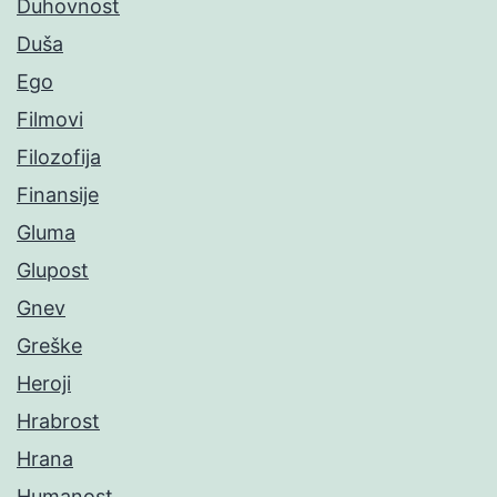
Duhovnost
Duša
Ego
Filmovi
Filozofija
Finansije
Gluma
Glupost
Gnev
Greške
Heroji
Hrabrost
Hrana
Humanost