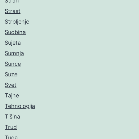
Strah
Strast
Strpljenje
Sudbina
Sujeta
Sumnja
Sunce
Suze
Svet
Tajne
Tehnologija
Tišina
Trud
Tuga