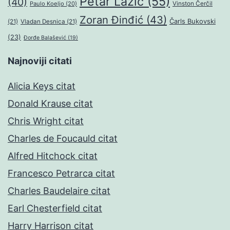
Petar Lazić
(55)
(40)
Paulo Koeljo
(20)
Vinston Čerčil
Zoran Đinđić
(43)
Čarls Bukovski
(21)
Vladan Desnica
(21)
(23)
Đorđe Balašević
(19)
Najnoviji citati
Alicia Keys citat
Donald Krause citat
Chris Wright citat
Charles de Foucauld citat
Alfred Hitchock citat
Francesco Petrarca citat
Charles Baudelaire citat
Earl Chesterfield citat
Harry Harrison citat