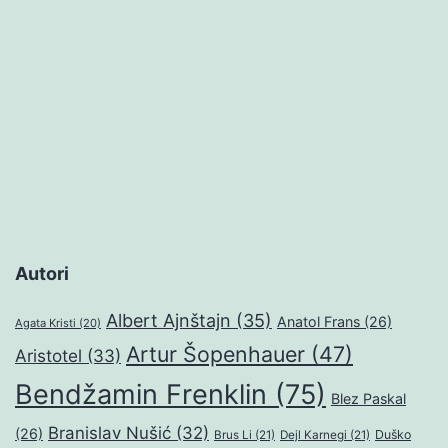
Autori
Albert Ajnštajn
(35)
Anatol Frans
(26)
Agata Kristi
(20)
Artur Šopenhauer
(47)
Aristotel
(33)
Bendžamin Frenklin
(75)
Blez Paskal
Branislav Nušić
(32)
(26)
Duško
Brus Li
(21)
Dejl Karnegi
(21)