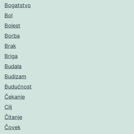
Bogatstvo
Bol
Bolest
Borba
Brak
Briga
Budala
Budizam
Budućnost
Čekanje
Cilj
Čitanje
Čovek