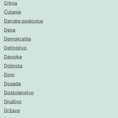
Crkva
Ćutanje
Danske poslovice
Deca
Demokratija
Detinjstvo
Devojka
Dobrota
Dom
Dosada
Dostojanstvo
Društvo
Država