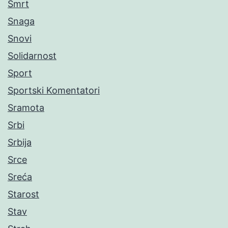
Smrt
Snaga
Snovi
Solidarnost
Sport
Sportski Komentatori
Sramota
Srbi
Srbija
Srce
Sreća
Starost
Stav