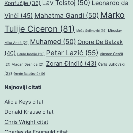
Lav Tolstoj
(50)
Leonardo da
Konfučije
(36)
Marko
Mahatma Gandi
(50)
Vinči
(45)
Tulije Ciceron
(81)
Miroslav
Meša Selimović
(19)
Muhamed
(50)
Onore De Balzak
Mika Antić
(21)
Petar Lazić
(55)
(40)
Paulo Koeljo
(20)
Vinston Čerčil
Zoran Đinđić
(43)
Čarls Bukovski
(21)
Vladan Desnica
(21)
(23)
Đorđe Balašević
(19)
Najnoviji citati
Alicia Keys citat
Donald Krause citat
Chris Wright citat
Charles de Foucauld citat