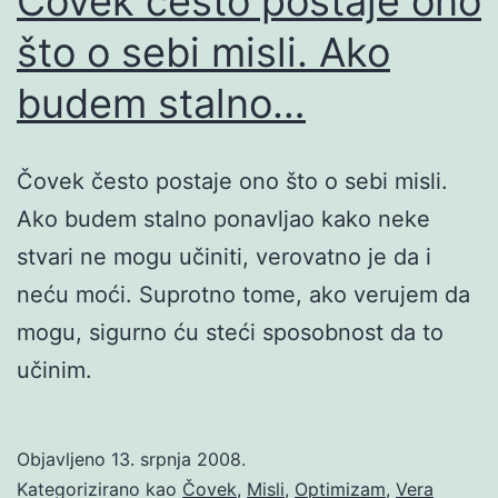
Čovek često postaje ono
što o sebi misli. Ako
budem stalno…
Čovek često postaje ono što o sebi misli.
Ako budem stalno ponavljao kako neke
stvari ne mogu učiniti, verovatno je da i
neću moći. Suprotno tome, ako verujem da
mogu, sigurno ću steći sposobnost da to
učinim.
Objavljeno
13. srpnja 2008.
Kategorizirano kao
Čovek
,
Misli
,
Optimizam
,
Vera