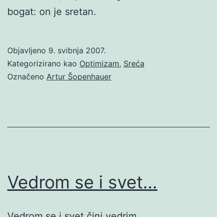
bogat: on je sretan.
Objavljeno
9. svibnja 2007.
Kategorizirano kao
Optimizam
,
Sreća
Označeno
Artur Šopenhauer
Vedrom se i svet…
Vedrom se i svet čini vedrim.