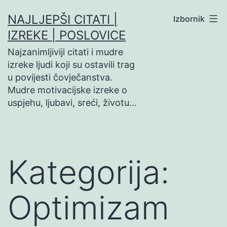
Preskoči
NAJLJEPŠI CITATI |
Izbornik
na
IZREKE | POSLOVICE
sadržaj
Najzanimljiviji citati i mudre
izreke ljudi koji su ostavili trag
u povijesti čovječanstva.
Mudre motivacijske izreke o
uspjehu, ljubavi, sreći, životu…
Kategorija:
Optimizam