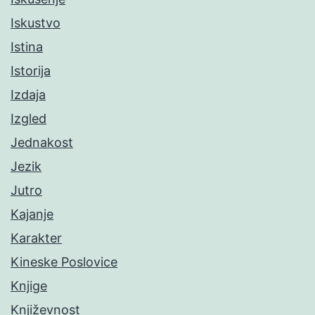
Iskustvo
Istina
Istorija
Izdaja
Izgled
Jednakost
Jezik
Jutro
Kajanje
Karakter
Kineske Poslovice
Knjige
Književnost