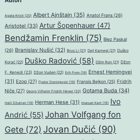
Autori
Albert Ajnštajn
(35)
Anatol Frans
(26)
Agata Kristi
(20)
Artur Šopenhauer
(47)
Aristotel
(33)
Bendžamin Frenklin
(75)
Blez Paskal
Branislav Nušić
(32)
(26)
Duško
Brus Li
(21)
Dejl Karnegi
(21)
Duško Radović
(58)
Džon
Korać
(22)
Džim Ron
(21)
Ernest Hemingvej
F. Kenedi
(23)
Džon Vuden
(22)
Erih From
(19)
(31)
Ezop
(27)
Fridrih
Fransis Bejkon
(25)
Fjodor Dostojevski
(19)
Gotama Buda
(34)
Niče
(27)
Georg Vilhelm Fridrih Hegel
(20)
Ivo
Herman Hese
(31)
Halil Džubran
(19)
Imanuel Kant
(19)
Johan Volfgang fon
Andrić
(55)
Jovan Dučić
(90)
Gete
(72)