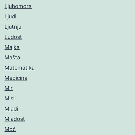
Ljubomora
Ljudi
Ljutnja
Ludost
Majka
Mašta
Matematika
Medicina
Mir
Misli
Mladi
Mladost
Moć