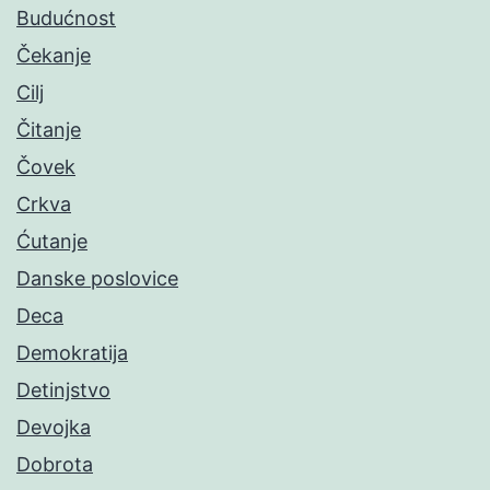
Budućnost
Čekanje
Cilj
Čitanje
Čovek
Crkva
Ćutanje
Danske poslovice
Deca
Demokratija
Detinjstvo
Devojka
Dobrota