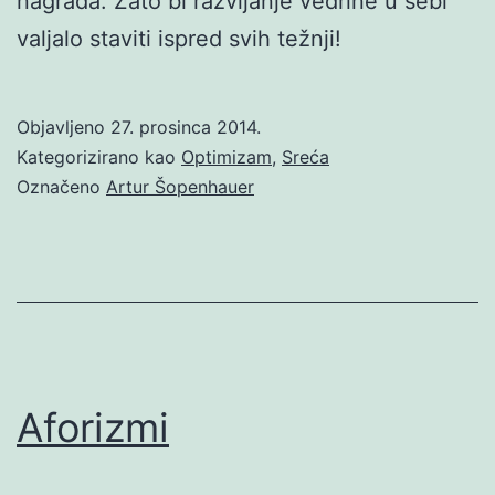
nagrada. Zato bi razvijanje vedrine u sebi
valjalo staviti ispred svih težnji!
Objavljeno
27. prosinca 2014.
Kategorizirano kao
Optimizam
,
Sreća
Označeno
Artur Šopenhauer
Aforizmi