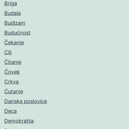
Briga
Budala
Budizam
Budućnost
Čekanje
Cilj
Čitanje
Čovek
Crkva
Ćutanje
Danske poslovice
Deca
Demokratija