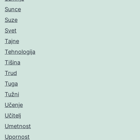
Sunce
Suze
Svet
Tajne
Tehnologija
Tišina
Trud
Tuga
Tužni
Učenje
Učitelj
Umetnost
Upornost