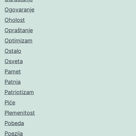
Ogovaranje
Oholost
Opraštanje
Optimizam
Ostalo
Osveta
Pamet
Patnja
Patriotizam
Piće
Plemenitost
Pobeda
Poezija