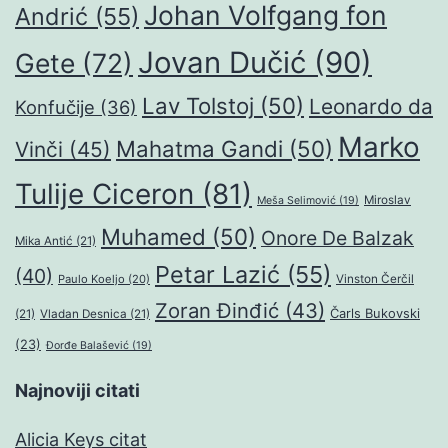
Johan Volfgang fon
Andrić
(55)
Jovan Dučić
(90)
Gete
(72)
Lav Tolstoj
(50)
Leonardo da
Konfučije
(36)
Marko
Mahatma Gandi
(50)
Vinči
(45)
Tulije Ciceron
(81)
Miroslav
Meša Selimović
(19)
Muhamed
(50)
Onore De Balzak
Mika Antić
(21)
Petar Lazić
(55)
(40)
Paulo Koeljo
(20)
Vinston Čerčil
Zoran Đinđić
(43)
Čarls Bukovski
(21)
Vladan Desnica
(21)
(23)
Đorđe Balašević
(19)
Najnoviji citati
Alicia Keys citat