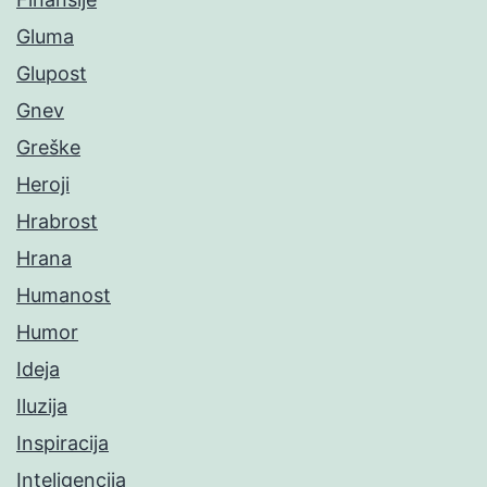
Gluma
Glupost
Gnev
Greške
Heroji
Hrabrost
Hrana
Humanost
Humor
Ideja
Iluzija
Inspiracija
Inteligencija