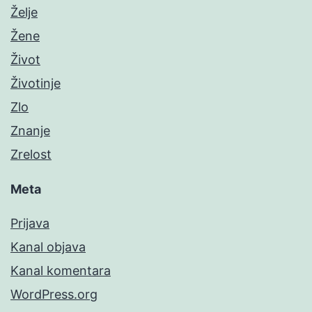
Želje
Žene
Život
Životinje
Zlo
Znanje
Zrelost
Meta
Prijava
Kanal objava
Kanal komentara
WordPress.org