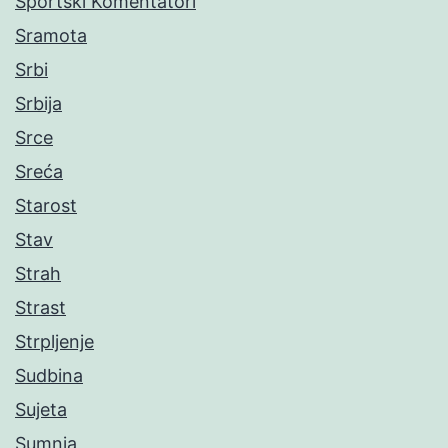
Sportski Komentatori
Sramota
Srbi
Srbija
Srce
Sreća
Starost
Stav
Strah
Strast
Strpljenje
Sudbina
Sujeta
Sumnja