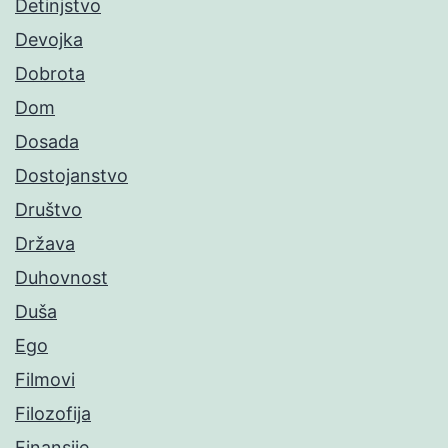
Detinjstvo
Devojka
Dobrota
Dom
Dosada
Dostojanstvo
Društvo
Država
Duhovnost
Duša
Ego
Filmovi
Filozofija
Finansije