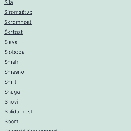
Sila
Siromaštvo
Skromnost
Škrtost
Slava
Sloboda
Smeh
Smešno
Smrt
Snaga
Snovi
Solidarnost
Sport