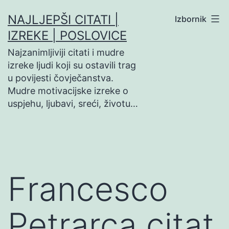
Preskoči
NAJLJEPŠI CITATI |
Izbornik
na
IZREKE | POSLOVICE
sadržaj
Najzanimljiviji citati i mudre
izreke ljudi koji su ostavili trag
u povijesti čovječanstva.
Mudre motivacijske izreke o
uspjehu, ljubavi, sreći, životu…
Francesco
Petrarca citat