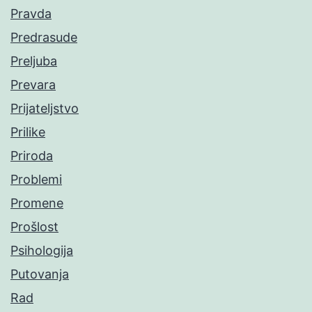
Pravda
Predrasude
Preljuba
Prevara
Prijateljstvo
Prilike
Priroda
Problemi
Promene
Prošlost
Psihologija
Putovanja
Rad