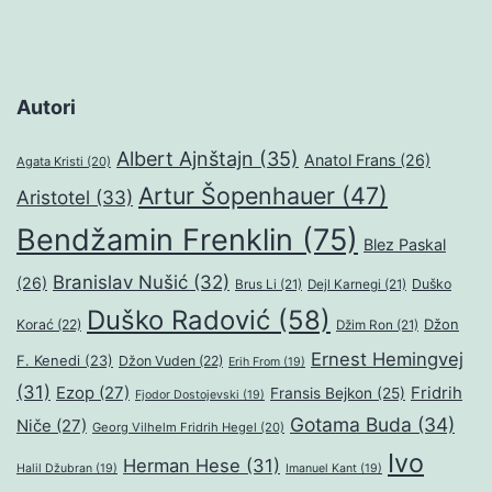
Autori
Albert Ajnštajn
(35)
Anatol Frans
(26)
Agata Kristi
(20)
Artur Šopenhauer
(47)
Aristotel
(33)
Bendžamin Frenklin
(75)
Blez Paskal
Branislav Nušić
(32)
(26)
Duško
Brus Li
(21)
Dejl Karnegi
(21)
Duško Radović
(58)
Džon
Korać
(22)
Džim Ron
(21)
Ernest Hemingvej
F. Kenedi
(23)
Džon Vuden
(22)
Erih From
(19)
(31)
Ezop
(27)
Fridrih
Fransis Bejkon
(25)
Fjodor Dostojevski
(19)
Gotama Buda
(34)
Niče
(27)
Georg Vilhelm Fridrih Hegel
(20)
Ivo
Herman Hese
(31)
Halil Džubran
(19)
Imanuel Kant
(19)