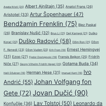
Albert Ajnštajn
(35)
Anatol Frans
(26)
Agata Kristi
(20)
Artur Šopenhauer
(47)
Aristotel
(33)
Bendžamin Frenklin
(75)
Blez Paskal
Branislav Nušić
(32)
(26)
Duško
Brus Li
(21)
Dejl Karnegi
(21)
Duško Radović
(58)
Džon
Korać
(22)
Džim Ron
(21)
Ernest Hemingvej
F. Kenedi
(23)
Džon Vuden
(22)
Erih From
(19)
(31)
Ezop
(27)
Fridrih
Fransis Bejkon
(25)
Fjodor Dostojevski
(19)
Gotama Buda
(34)
Niče
(27)
Georg Vilhelm Fridrih Hegel
(20)
Ivo
Herman Hese
(31)
Halil Džubran
(19)
Imanuel Kant
(19)
Johan Volfgang fon
Andrić
(55)
Jovan Dučić
(90)
Gete
(72)
Lav Tolstoj
(50)
Leonardo da
Konfučije
(36)