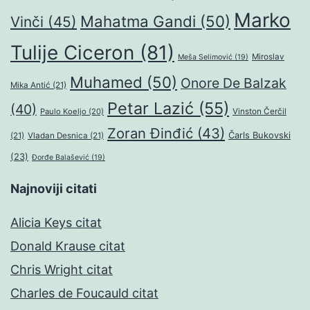
Marko
Mahatma Gandi
(50)
Vinči
(45)
Tulije Ciceron
(81)
Miroslav
Meša Selimović
(19)
Muhamed
(50)
Onore De Balzak
Mika Antić
(21)
Petar Lazić
(55)
(40)
Paulo Koeljo
(20)
Vinston Čerčil
Zoran Đinđić
(43)
Čarls Bukovski
(21)
Vladan Desnica
(21)
(23)
Đorđe Balašević
(19)
Najnoviji citati
Alicia Keys citat
Donald Krause citat
Chris Wright citat
Charles de Foucauld citat