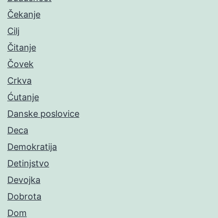
Čekanje
Cilj
Čitanje
Čovek
Crkva
Ćutanje
Danske poslovice
Deca
Demokratija
Detinjstvo
Devojka
Dobrota
Dom