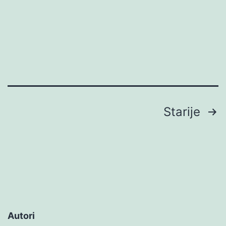
Brojevi
Starije
stranica
objava
Autori