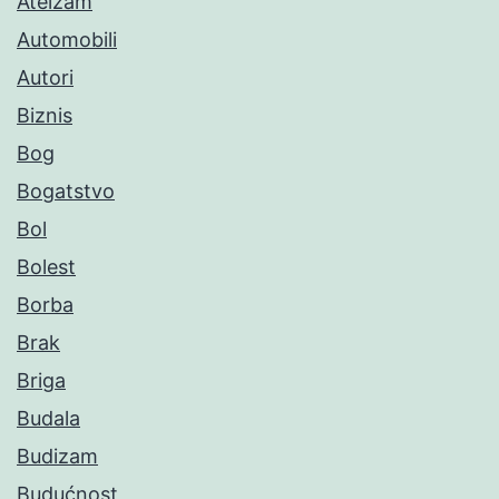
Ateizam
Automobili
Autori
Biznis
Bog
Bogatstvo
Bol
Bolest
Borba
Brak
Briga
Budala
Budizam
Budućnost