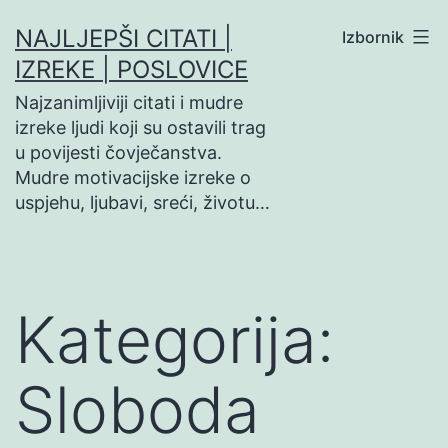
Preskoči
NAJLJEPŠI CITATI |
Izbornik
na
IZREKE | POSLOVICE
sadržaj
Najzanimljiviji citati i mudre
izreke ljudi koji su ostavili trag
u povijesti čovječanstva.
Mudre motivacijske izreke o
uspjehu, ljubavi, sreći, životu…
Kategorija:
Sloboda