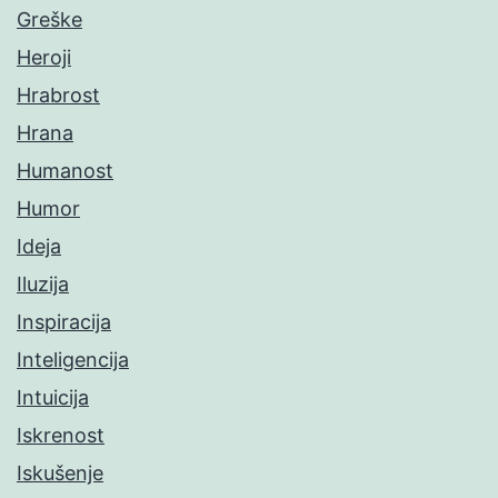
Greške
Heroji
Hrabrost
Hrana
Humanost
Humor
Ideja
Iluzija
Inspiracija
Inteligencija
Intuicija
Iskrenost
Iskušenje