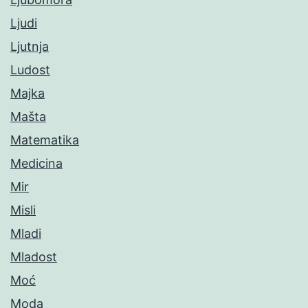
Ljudi
Ljutnja
Ludost
Majka
Mašta
Matematika
Medicina
Mir
Misli
Mladi
Mladost
Moć
Moda