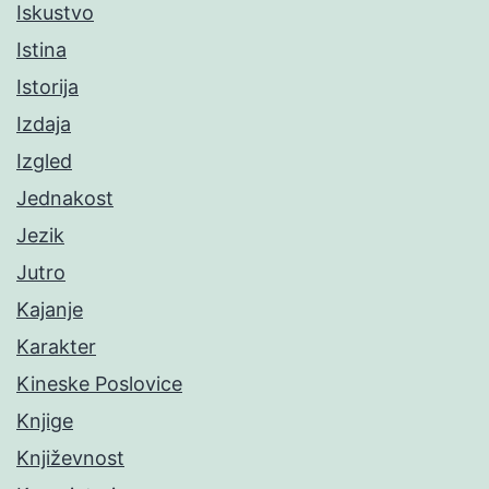
Iskustvo
Istina
Istorija
Izdaja
Izgled
Jednakost
Jezik
Jutro
Kajanje
Karakter
Kineske Poslovice
Knjige
Književnost