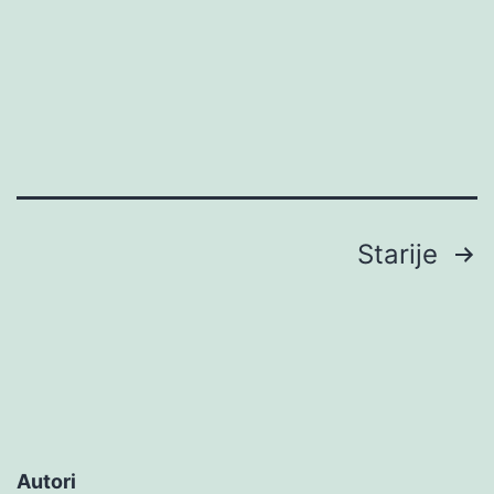
Brojevi
Starije
stranica
objava
Autori