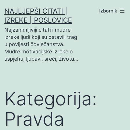
Preskoči
NAJLJEPŠI CITATI |
Izbornik
na
IZREKE | POSLOVICE
sadržaj
Najzanimljiviji citati i mudre
izreke ljudi koji su ostavili trag
u povijesti čovječanstva.
Mudre motivacijske izreke o
uspjehu, ljubavi, sreći, životu…
Kategorija:
Pravda