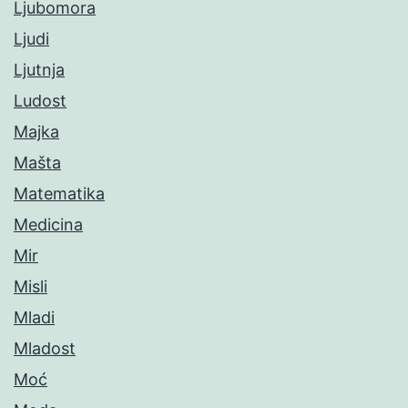
Ljubomora
Ljudi
Ljutnja
Ludost
Majka
Mašta
Matematika
Medicina
Mir
Misli
Mladi
Mladost
Moć