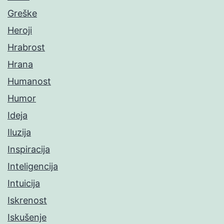
Greške
Heroji
Hrabrost
Hrana
Humanost
Humor
Ideja
Iluzija
Inspiracija
Inteligencija
Intuicija
Iskrenost
Iskušenje