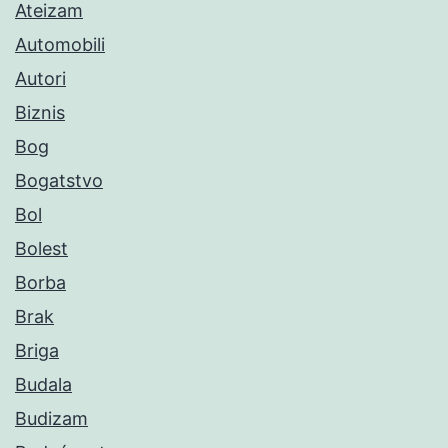
Ateizam
Automobili
Autori
Biznis
Bog
Bogatstvo
Bol
Bolest
Borba
Brak
Briga
Budala
Budizam