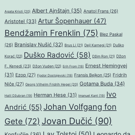
Albert Ajnštajn
(35)
Anatol Frans
(26)
Agata Kristi
(20)
Artur Šopenhauer
(47)
Aristotel
(33)
Bendžamin Frenklin
(75)
Blez Paskal
Branislav Nušić
(32)
(26)
Duško
Brus Li
(21)
Dejl Karnegi
(21)
Duško Radović
(58)
Džon
Korać
(22)
Džim Ron
(21)
Ernest Hemingvej
F. Kenedi
(23)
Džon Vuden
(22)
Erih From
(19)
(31)
Ezop
(27)
Fridrih
Fransis Bejkon
(25)
Fjodor Dostojevski
(19)
Gotama Buda
(34)
Niče
(27)
Georg Vilhelm Fridrih Hegel
(20)
Ivo
Herman Hese
(31)
Halil Džubran
(19)
Imanuel Kant
(19)
Johan Volfgang fon
Andrić
(55)
Jovan Dučić
(90)
Gete
(72)
Lav Tolstoj
(50)
Leonardo da
Konfučije
(36)