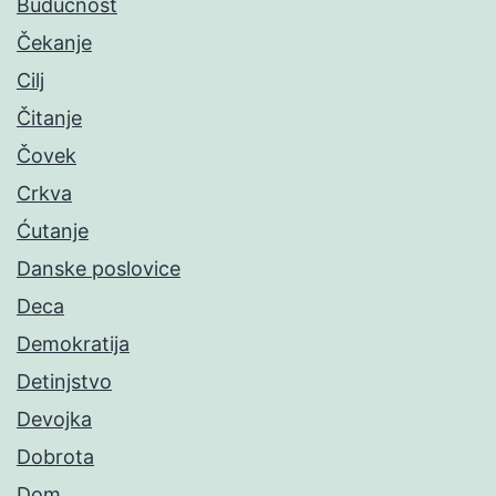
Budućnost
Čekanje
Cilj
Čitanje
Čovek
Crkva
Ćutanje
Danske poslovice
Deca
Demokratija
Detinjstvo
Devojka
Dobrota
Dom