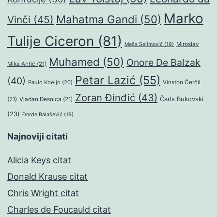
Marko
Mahatma Gandi
(50)
Vinči
(45)
Tulije Ciceron
(81)
Miroslav
Meša Selimović
(19)
Muhamed
(50)
Onore De Balzak
Mika Antić
(21)
Petar Lazić
(55)
(40)
Paulo Koeljo
(20)
Vinston Čerčil
Zoran Đinđić
(43)
Čarls Bukovski
(21)
Vladan Desnica
(21)
(23)
Đorđe Balašević
(19)
Najnoviji citati
Alicia Keys citat
Donald Krause citat
Chris Wright citat
Charles de Foucauld citat