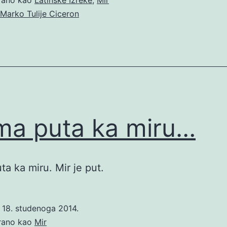
Marko Tulije Ciceron
a puta ka miru…
a ka miru. Mir je put.
o
18. studenoga 2014.
irano kao
Mir