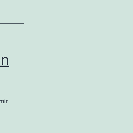
en
mir