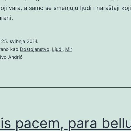
ji vara, a samo se smenjuju ljudi i naraštaji koj
rani.
o
25. svibnja 2014.
irano kao
Dostojanstvo
,
Ljudi
,
Mir
Ivo Andrić
vis pacem, para bel