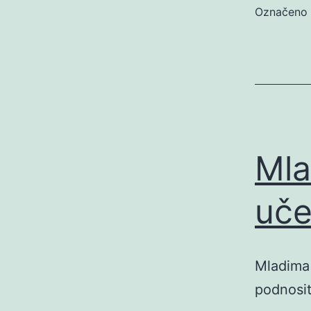
Označeno
Mla
uče
Mladima 
podnosit