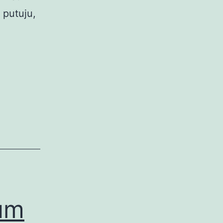
i putuju,
lum