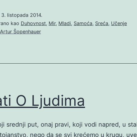
o
3. listopada 2014.
irano kao
Duhovnost
,
Mir
,
Mladi
,
Samoća
,
Sreća
,
Učenje
Artur Šopenhauer
ati O Ljudima
i srednji put, onaj pravi, koji vodi napred, u sta
stojanstvo, nego da se svi krećemo u krugu, uve