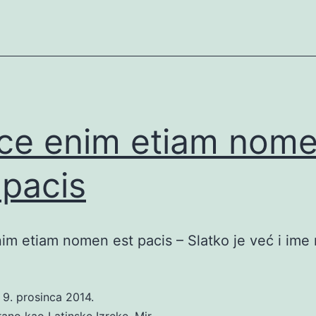
ce enim etiam nom
 pacis
im etiam nomen est pacis – Slatko je već i ime 
o
9. prosinca 2014.
irano kao
Latinske Izreke
,
Mir