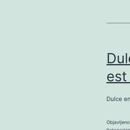
Dul
est
Dulce en
Objavljen
Kategoriz