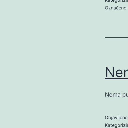
Označeno
Nem
Nema put
Objavljen
Kategoriz