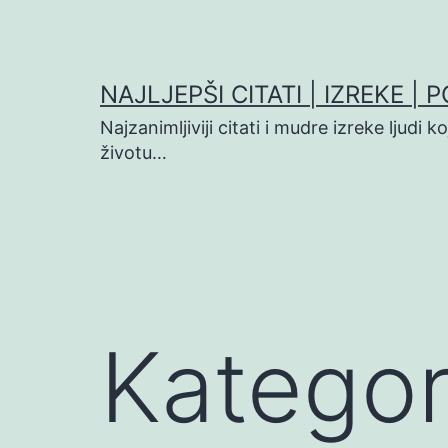
Preskoči
na
sadržaj
NAJLJEPŠI CITATI | IZREKE | 
Najzanimljiviji citati i mudre izreke ljudi 
životu…
Kategor