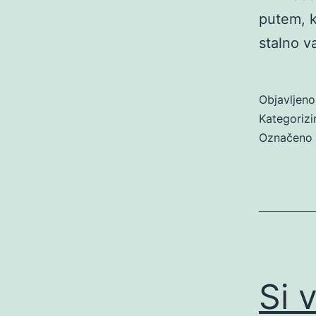
putem, ko
stalno va
Objavljen
Kategoriz
Označeno
Si 