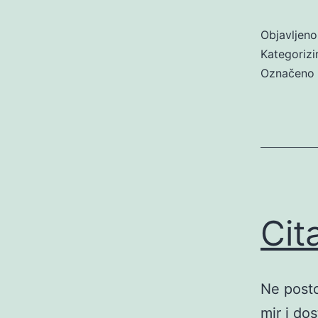
Objavljen
Kategoriz
Označeno
Cit
Ne postoj
mir i do