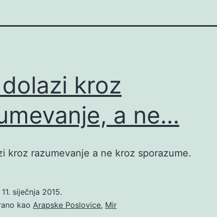
 dolazi kroz
umevanje, a ne…
zi kroz razumevanje a ne kroz sporazume.
o
11. siječnja 2015.
irano kao
Arapske Poslovice
,
Mir