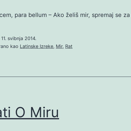
acem, para bellum – Ako želiš mir, spremaj se za 
o
11. svibnja 2014.
irano kao
Latinske Izreke
,
Mir
,
Rat
ati O Miru