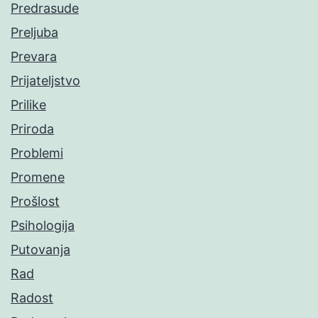
Predrasude
Preljuba
Prevara
Prijateljstvo
Prilike
Priroda
Problemi
Promene
Prošlost
Psihologija
Putovanja
Rad
Radost