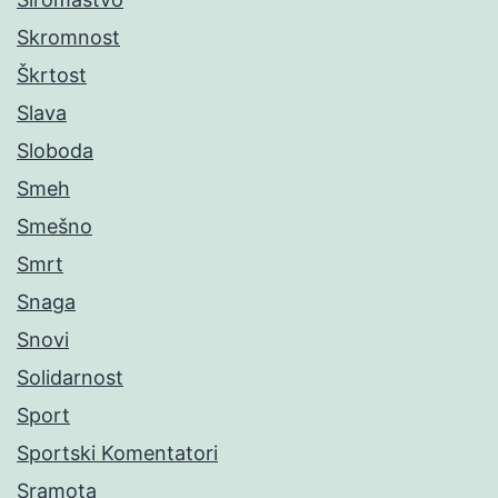
Skromnost
Škrtost
Slava
Sloboda
Smeh
Smešno
Smrt
Snaga
Snovi
Solidarnost
Sport
Sportski Komentatori
Sramota