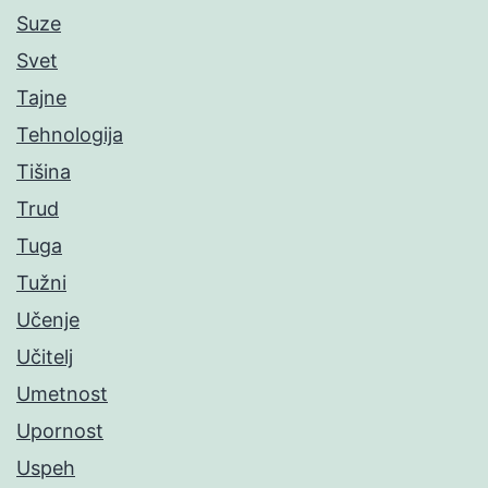
Suze
Svet
Tajne
Tehnologija
Tišina
Trud
Tuga
Tužni
Učenje
Učitelj
Umetnost
Upornost
Uspeh