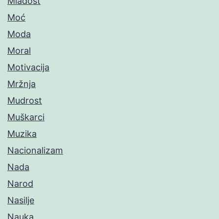
Mladost
Moć
Moda
Moral
Motivacija
Mržnja
Mudrost
Muškarci
Muzika
Nacionalizam
Nada
Narod
Nasilje
Nauka