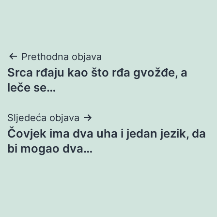
Navigacija
Prethodna objava
Srca rđaju kao što rđa gvožđe, a
objava
leče se…
Sljedeća objava
Čovjek ima dva uha i jedan jezik, da
bi mogao dva…