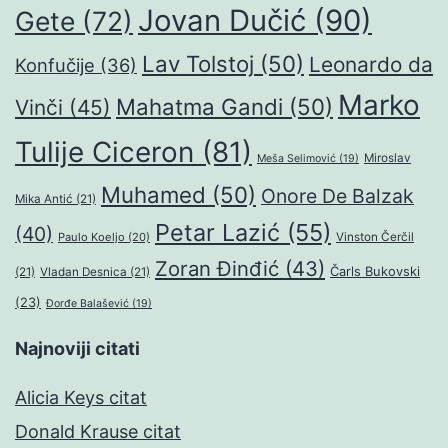
Jovan Dučić
(90)
Gete
(72)
Lav Tolstoj
(50)
Leonardo da
Konfučije
(36)
Marko
Mahatma Gandi
(50)
Vinči
(45)
Tulije Ciceron
(81)
Miroslav
Meša Selimović
(19)
Muhamed
(50)
Onore De Balzak
Mika Antić
(21)
Petar Lazić
(55)
(40)
Paulo Koeljo
(20)
Vinston Čerčil
Zoran Đinđić
(43)
Čarls Bukovski
(21)
Vladan Desnica
(21)
(23)
Đorđe Balašević
(19)
Najnoviji citati
Alicia Keys citat
Donald Krause citat