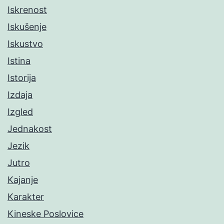
Iskrenost
Iskušenje
Iskustvo
Istina
Istorija
Izdaja
Izgled
Jednakost
Jezik
Jutro
Kajanje
Karakter
Kineske Poslovice