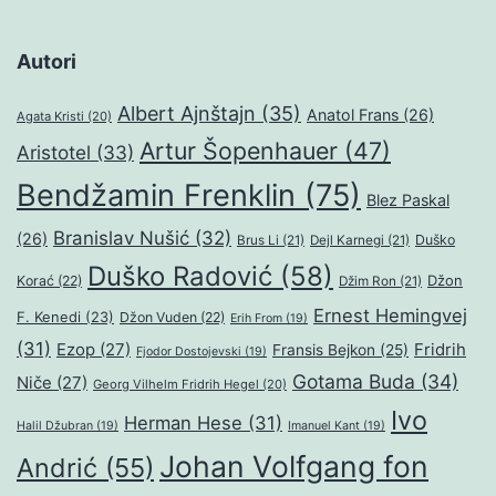
Autori
Albert Ajnštajn
(35)
Anatol Frans
(26)
Agata Kristi
(20)
Artur Šopenhauer
(47)
Aristotel
(33)
Bendžamin Frenklin
(75)
Blez Paskal
Branislav Nušić
(32)
(26)
Duško
Brus Li
(21)
Dejl Karnegi
(21)
Duško Radović
(58)
Džon
Korać
(22)
Džim Ron
(21)
Ernest Hemingvej
F. Kenedi
(23)
Džon Vuden
(22)
Erih From
(19)
(31)
Ezop
(27)
Fridrih
Fransis Bejkon
(25)
Fjodor Dostojevski
(19)
Gotama Buda
(34)
Niče
(27)
Georg Vilhelm Fridrih Hegel
(20)
Ivo
Herman Hese
(31)
Halil Džubran
(19)
Imanuel Kant
(19)
Johan Volfgang fon
Andrić
(55)