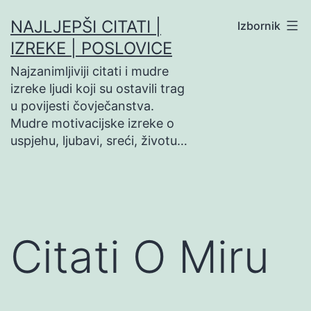
Preskoči
NAJLJEPŠI CITATI |
Izbornik
na
IZREKE | POSLOVICE
sadržaj
Najzanimljiviji citati i mudre
izreke ljudi koji su ostavili trag
u povijesti čovječanstva.
Mudre motivacijske izreke o
uspjehu, ljubavi, sreći, životu…
Citati O Miru