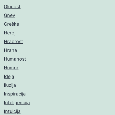
Glupost
Gnev
Greške
Heroji
Hrabrost
Hrana
Humanost
Humor
Ideja
Iluzija
Inspiracija
Inteligencija
Intuicija