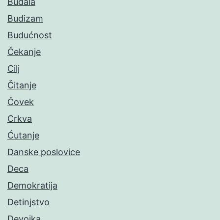
Budala
Budizam
Budućnost
Čekanje
Cilj
Čitanje
Čovek
Crkva
Ćutanje
Danske poslovice
Deca
Demokratija
Detinjstvo
Devojka