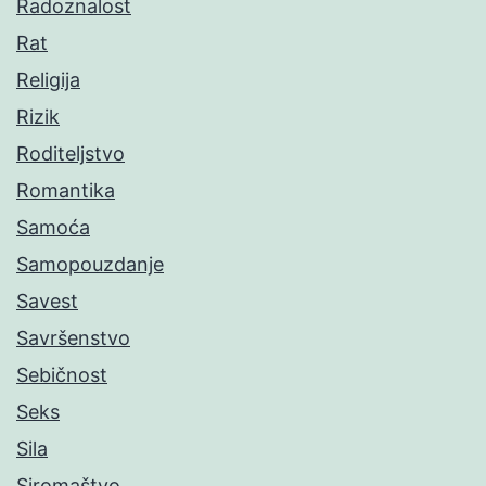
Radoznalost
Rat
Religija
Rizik
Roditeljstvo
Romantika
Samoća
Samopouzdanje
Savest
Savršenstvo
Sebičnost
Seks
Sila
Siromaštvo