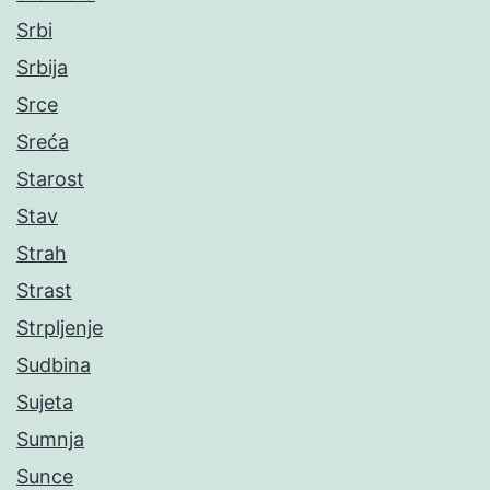
Srbi
Srbija
Srce
Sreća
Starost
Stav
Strah
Strast
Strpljenje
Sudbina
Sujeta
Sumnja
Sunce