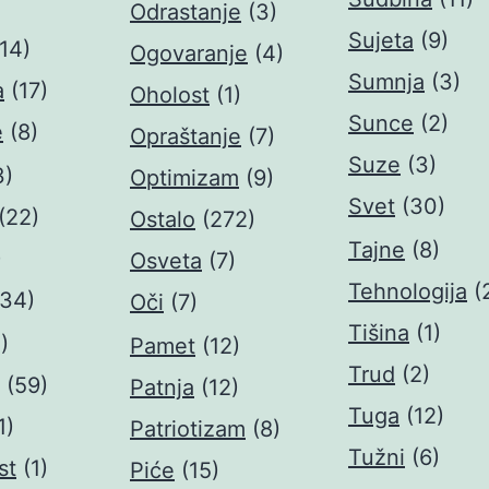
Odrastanje
(3)
Sujeta
(9)
(14)
Ogovaranje
(4)
Sumnja
(3)
a
(17)
Oholost
(1)
Sunce
(2)
e
(8)
Opraštanje
(7)
Suze
(3)
3)
Optimizam
(9)
Svet
(30)
(22)
Ostalo
(272)
Tajne
(8)
)
Osveta
(7)
Tehnologija
(
(34)
Oči
(7)
Tišina
(1)
)
Pamet
(12)
Trud
(2)
(59)
Patnja
(12)
Tuga
(12)
1)
Patriotizam
(8)
Tužni
(6)
st
(1)
Piće
(15)