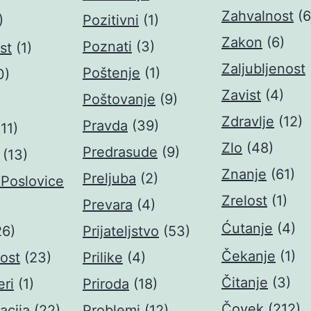
Zahvalnost
(6
)
Pozitivni
(1)
Zakon
(6)
Poznati
(3)
st
(1)
Zaljubljenost
Poštenje
(1)
0)
Zavist
(4)
Poštovanje
(9)
)
Zdravlje
(12)
Pravda
(39)
(11)
Zlo
(48)
Predrasude
(9)
(13)
Znanje
(61)
Preljuba
(2)
 Poslovice
Zrelost
(1)
Prevara
(4)
Ćutanje
(4)
26)
Prijateljstvo
(53)
Čekanje
(1)
ost
(23)
Prilike
(4)
Čitanje
(3)
ri
(1)
Priroda
(18)
Čovek
(212)
acija
(22)
Problemi
(12)