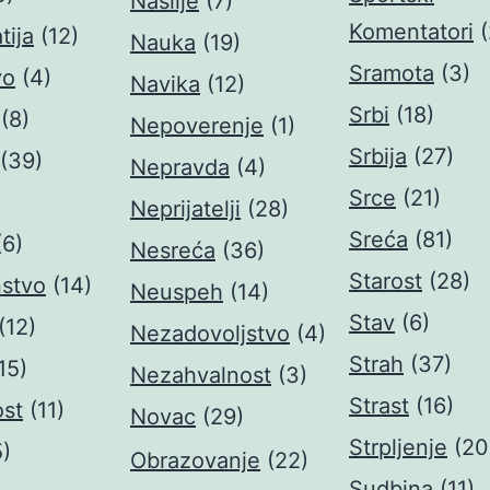
Nasilje
(7)
Komentatori
tija
(12)
Nauka
(19)
Sramota
(3)
vo
(4)
Navika
(12)
Srbi
(18)
(8)
Nepoverenje
(1)
Srbija
(27)
(39)
Nepravda
(4)
Srce
(21)
Neprijatelji
(28)
Sreća
(81)
(6)
Nesreća
(36)
Starost
(28)
nstvo
(14)
Neuspeh
(14)
Stav
(6)
(12)
Nezadovoljstvo
(4)
Strah
(37)
15)
Nezahvalnost
(3)
Strast
(16)
st
(11)
Novac
(29)
Strpljenje
(20
5)
Obrazovanje
(22)
Sudbina
(11)