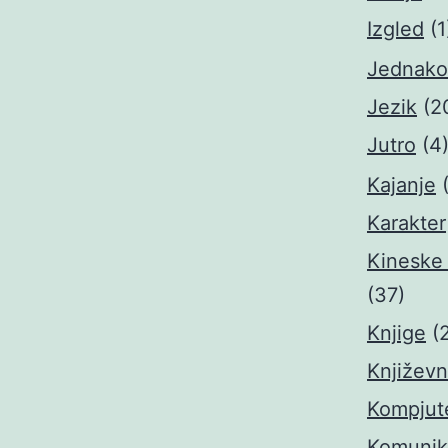
Izgled
(1
Jednako
Jezik
(2
Jutro
(4
Kajanje
Karakter
Kineske
(37)
Knjige
(
Književn
Kompjute
Komunik