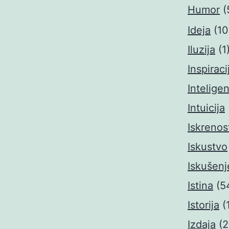
Humor
(
Ideja
(10
Iluzija
(1
Inspiraci
Inteligen
Intuicija
Iskrenos
Iskustvo
Iskušenj
Istina
(5
Istorija
(
Izdaja
(2