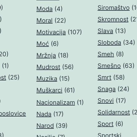
9)
Siromaštvo
(1
Moda
(4)
)
Skromnost
(2
Moral
(22)
)
Slava
(13)
Motivacija
(107)
Sloboda
(34)
Moć
(6)
20)
Smeh
(8)
Mržnja
(18)
(1)
Smešno
(63)
Mudrost
(56)
st
(25)
Smrt
(58)
Muzika
(15)
Snaga
(24)
Muškarci
(61)
Snovi
(17)
)
Nacionalizam
(1)
Solidarnost
(
poslovice
Nada
(17)
Sport
(6)
Narod
(39)
3)
Sportski