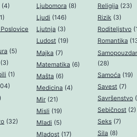
(4)
Ljubomora
(8)
Religija
(23)
1)
Ljudi
(146)
Rizik
(3)
 Poslovice
Ljutnja
(3)
Roditeljstvo
(
Ludost
(19)
Romantika
(1
ura
(5)
Majka
(7)
Samopouzdan
(3)
(28)
Matematika
(6)
li
(1)
Samoća
(19)
Mašta
(6)
704)
Savest
(7)
Medicina
(4)
)
Savršenstvo
Mir
(21)
Sebičnost
(2)
Misli
(19)
vo
(32)
Seks
(7)
Mladi
(5)
Sila
(8)
Mladost
(17)