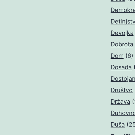
Demokra
Detinjst
Devojka
Dobrota
Dom
(6)
Dosada
Dostoja
Društvo
Država
(
Duhovno
Duša
(2