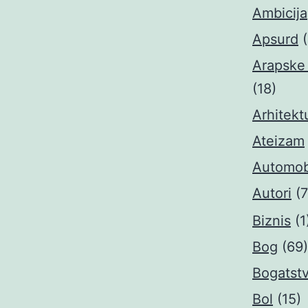
Ambicija
Apsurd
(
Arapske
(18)
Arhitekt
Ateizam
Automobi
Autori
(
Biznis
(1
Bog
(69)
Bogatst
Bol
(15)