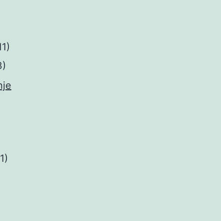
11)
3)
je
(1)