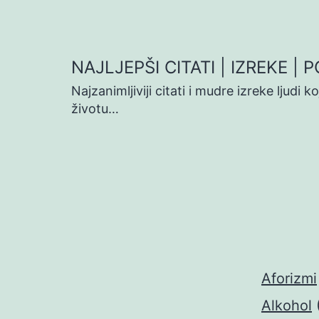
Preskoči
na
sadržaj
NAJLJEPŠI CITATI | IZREKE | 
Najzanimljiviji citati i mudre izreke ljudi 
životu…
Aforizmi
Alkohol