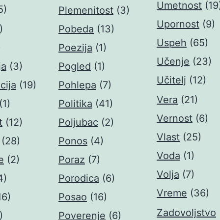
Umetnost
(19
5)
Plemenitost
(3)
Upornost
(9)
)
Pobeda
(13)
Uspeh
(65)
)
Poezija
(1)
Učenje
(23)
ja
(3)
Pogled
(1)
Učitelj
(12)
cija
(19)
Pohlepa
(7)
Vera
(21)
(1)
Politika
(41)
Vernost
(6)
t
(12)
Poljubac
(2)
Vlast
(25)
(28)
Ponos
(4)
Voda
(1)
e
(2)
Poraz
(7)
Volja
(7)
4)
Porodica
(6)
Vreme
(36)
16)
Posao
(16)
Zadovoljstvo
)
Poverenje
(6)