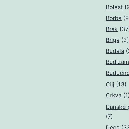
Bolest
(
Borba
(9
Brak
(37
Briga
(3)
Budala
(
Budizam
Budućno
Cilj
(13)
Crkva
(1
Danske 
(7)
Deca
(3