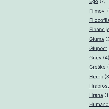
Ego
(7)
Filmovi
Filozofij
Finansij
Gluma
(
Glupost
Gnev
(4
Greške
Heroji
(3
Hrabrost
Hrana
(1
Humano