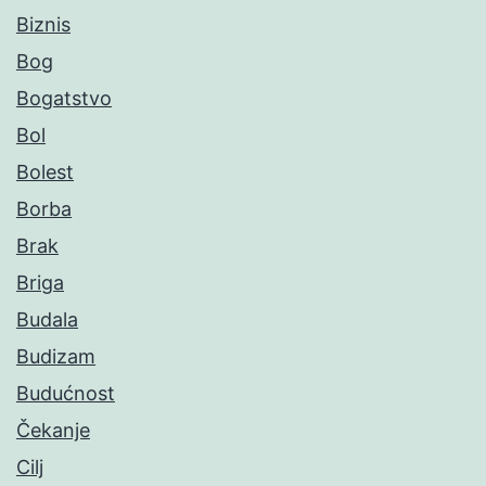
Biznis
Bog
Bogatstvo
Bol
Bolest
Borba
Brak
Briga
Budala
Budizam
Budućnost
Čekanje
Cilj