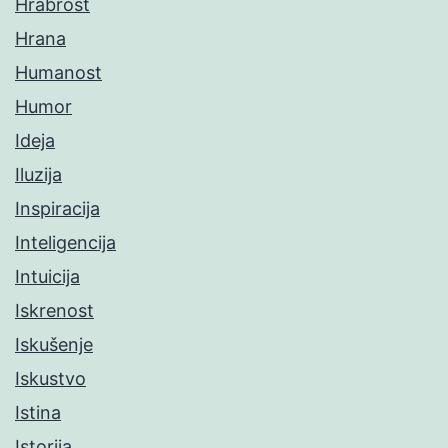
Hrabrost
Hrana
Humanost
Humor
Ideja
Iluzija
Inspiracija
Inteligencija
Intuicija
Iskrenost
Iskušenje
Iskustvo
Istina
Istorija