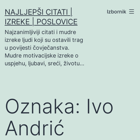
Preskoči
NAJLJEPŠI CITATI |
Izbornik
na
IZREKE | POSLOVICE
sadržaj
Najzanimljiviji citati i mudre
izreke ljudi koji su ostavili trag
u povijesti čovječanstva.
Mudre motivacijske izreke o
uspjehu, ljubavi, sreći, životu…
Oznaka:
Ivo
Andrić