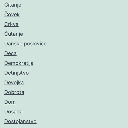
Čitanje
Čovek
Crkva
Ćutanje
Danske poslovice
Deca
Demokratija
Detinjstvo
Devojka
Dobrota
Dom
Dosada
Dostojanstvo