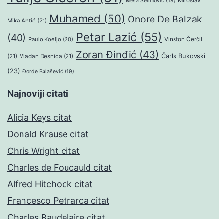
Miroslav
Meša Selimović
(19)
Muhamed
(50)
Onore De Balzak
Mika Antić
(21)
Petar Lazić
(55)
(40)
Paulo Koeljo
(20)
Vinston Čerčil
Zoran Đinđić
(43)
Čarls Bukovski
(21)
Vladan Desnica
(21)
(23)
Đorđe Balašević
(19)
Najnoviji citati
Alicia Keys citat
Donald Krause citat
Chris Wright citat
Charles de Foucauld citat
Alfred Hitchock citat
Francesco Petrarca citat
Charles Baudelaire citat