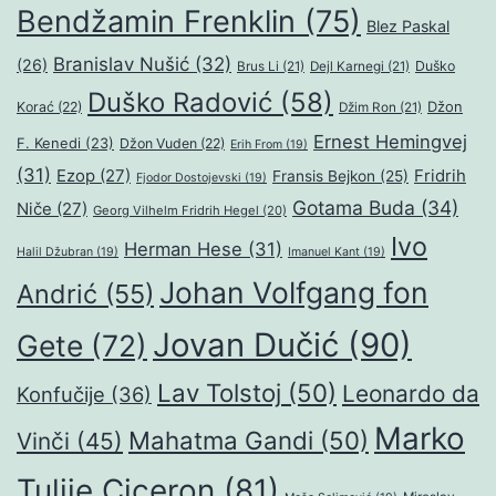
Bendžamin Frenklin
(75)
Blez Paskal
Branislav Nušić
(32)
(26)
Duško
Brus Li
(21)
Dejl Karnegi
(21)
Duško Radović
(58)
Džon
Korać
(22)
Džim Ron
(21)
Ernest Hemingvej
F. Kenedi
(23)
Džon Vuden
(22)
Erih From
(19)
(31)
Ezop
(27)
Fridrih
Fransis Bejkon
(25)
Fjodor Dostojevski
(19)
Gotama Buda
(34)
Niče
(27)
Georg Vilhelm Fridrih Hegel
(20)
Ivo
Herman Hese
(31)
Halil Džubran
(19)
Imanuel Kant
(19)
Johan Volfgang fon
Andrić
(55)
Jovan Dučić
(90)
Gete
(72)
Lav Tolstoj
(50)
Leonardo da
Konfučije
(36)
Marko
Mahatma Gandi
(50)
Vinči
(45)
Tulije Ciceron
(81)