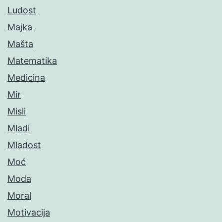
Ludost
Majka
Mašta
Matematika
Medicina
Mir
Misli
Mladi
Mladost
Moć
Moda
Moral
Motivacija