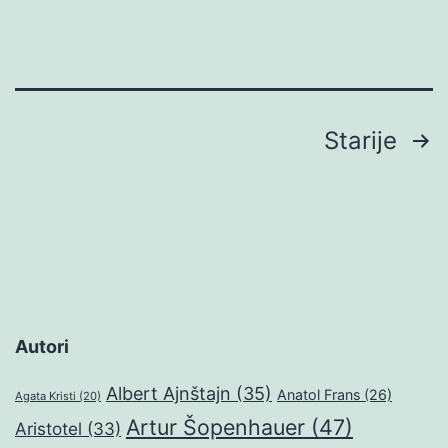
Brojevi
Starije
stranica
objava
Autori
Albert Ajnštajn
(35)
Anatol Frans
(26)
Agata Kristi
(20)
Artur Šopenhauer
(47)
Aristotel
(33)