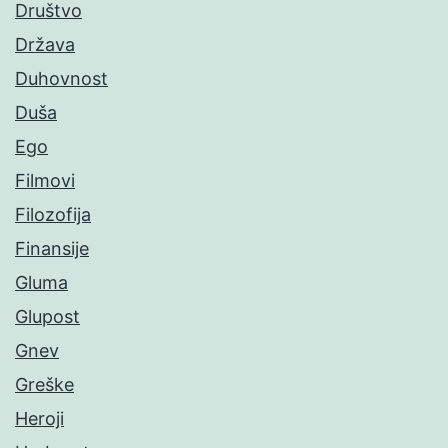
Društvo
Država
Duhovnost
Duša
Ego
Filmovi
Filozofija
Finansije
Gluma
Glupost
Gnev
Greške
Heroji